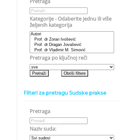
Pretraga
Kategorije - Odaberite jednu ili više
željenih kategorija
Pretraga po ključnoj reči
Filteri za pretragu Sudske prakse
Pretraga
Naziv suda: