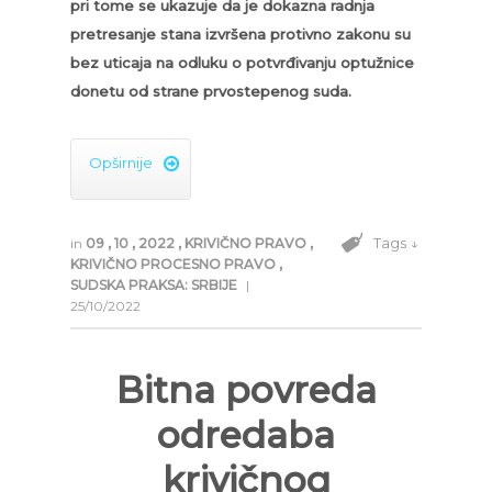
pri tome se ukazuje da je dokazna radnja
pretresanje stana izvršena protivno zakonu su
bez uticaja na odluku o potvrđivanju optužnice
donetu od strane prvostepenog suda.
Opširnije

Tags ↓
in
09
,
10
,
2022
,
KRIVIČNO PRAVO
,
KRIVIČNO PROCESNO PRAVO
,
SUDSKA PRAKSA: SRBIJE
|
25/10/2022
Bitna povreda
odredaba
krivičnog