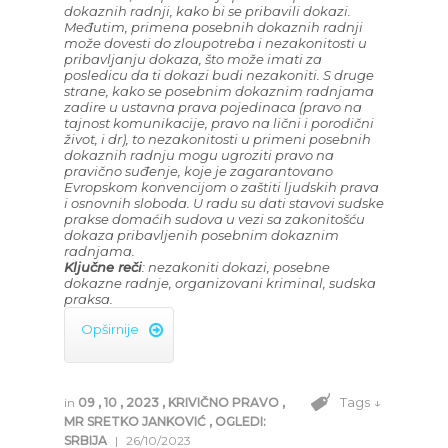
dokaznih radnji, kako bi se pribavili dokazi.
Međutim, primena posebnih dokaznih radnji
može dovesti do zloupotreba i nezakonitosti u
pribavljanju dokaza, što može imati za
posledicu da ti dokazi budi nezakoniti. S druge
strane, kako se posebnim dokaznim radnjama
zadire u ustavna prava pojedinaca (pravo na
tajnost komunikacije, pravo na lični i porodični
život, i dr), to nezakonitosti u primeni posebnih
dokaznih radnju mogu ugroziti pravo na
pravično suđenje, koje je zagarantovano
Evropskom konvencijom o zaštiti ljudskih prava
i osnovnih sloboda. U radu su dati stavovi sudske
prakse domaćih sudova u vezi sa zakonitošću
dokaza pribavljenih posebnim dokaznim
radnjama.
Ključne reči
: nezakoniti dokazi, posebne
dokazne radnje, organizovani kriminal, sudska
praksa.
Opširnije

Tags ↓
in
09
,
10
,
2023
,
KRIVIČNO PRAVO
,
MR SRETKO JANKOVIĆ
,
OGLEDI:
SRBIJA
|
26/10/2023