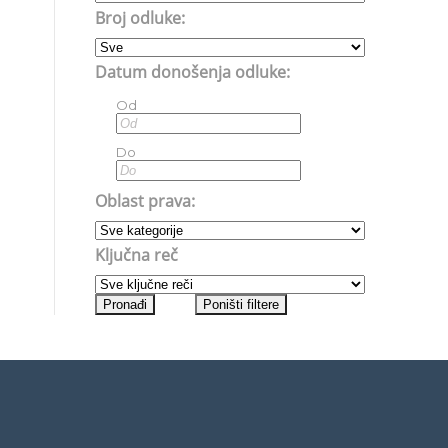
Broj odluke:
Datum donošenja odluke:
Od
Do
Oblast prava:
Ključna reč