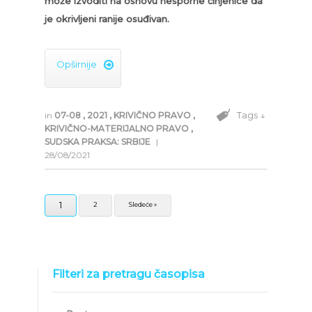
može izvoditi na osnovu nesporne činjenice da
je okrivljeni ranije osuđivan.
Opširnije

Tags ↓
in
07-08
,
2021
,
KRIVIČNO PRAVO
,
KRIVIČNO-MATERIJALNO PRAVO
,
SUDSKA PRAKSA: SRBIJE
|
28/08/2021
1
2
Sledeće »
Filteri za pretragu časopisa