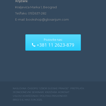
Knjižara:
Kraljevića Marka 1, Beograd
Tel/faks: 011/2637-282
E-mail: bookshop@glosarijum.com
Pozovite nas:
+381 11 2623-879
NASLOVNA
ČASOPIS “IZBOR SUDSKE PRAKSE”
PRETPLATA
JEDNODNEVNI SEMINARI
KNJIŽARA
KONTAKT
USLOVI KORIŠĆENJA I POLITIKA PRIVATNOSTI
BROJ 5-6, MAJ-JUN 2025.