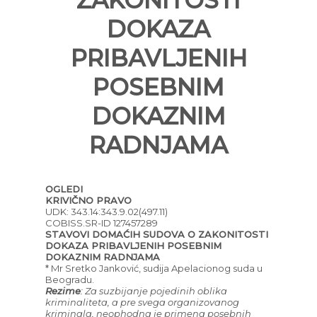
ZAKONITOSTI
DOKAZA
PRIBAVLJENIH
POSEBNIM
DOKAZNIM
RADNJAMA
OGLEDI
KRIVIČNO PRAVO
UDK: 343.14:343.9.02(497.11)
COBISS.SR-ID 127457289
STAVOVI DOMAĆIH SUDOVA O ZAKONITOSTI
DOKAZA PRIBAVLJENIH POSEBNIM
DOKAZNIM RADNJAMA
* Mr Sretko Janković, sudija Apelacionog suda u
Beogradu.
Rezime
: Za suzbijanje pojedinih oblika
kriminaliteta, a pre svega organizovanog
kriminala, neophodna je primena posebnih