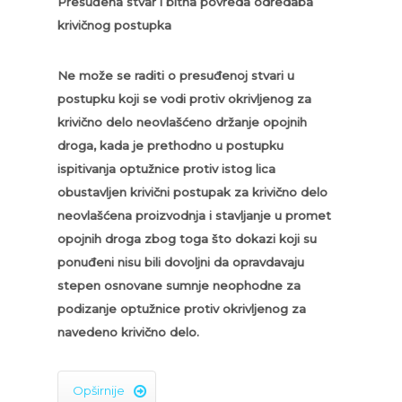
Presuđena stvar i bitna povreda odredaba
krivičnog postupka
Ne može se raditi o presuđenoj stvari u
postupku koji se vodi protiv okrivljenog za
krivično delo neovlašćeno držanje opojnih
droga, kada je prethodno u postupku
ispitivanja optužnice protiv istog lica
obustavljen krivični postupak za krivično delo
neovlašćena proizvodnja i stavljanje u promet
opojnih droga zbog toga što dokazi koji su
ponuđeni nisu bili dovoljni da opravdavaju
stepen osnovane sumnje neophodne za
podizanje optužnice protiv okrivljenog za
navedeno krivično delo.
Opširnije
