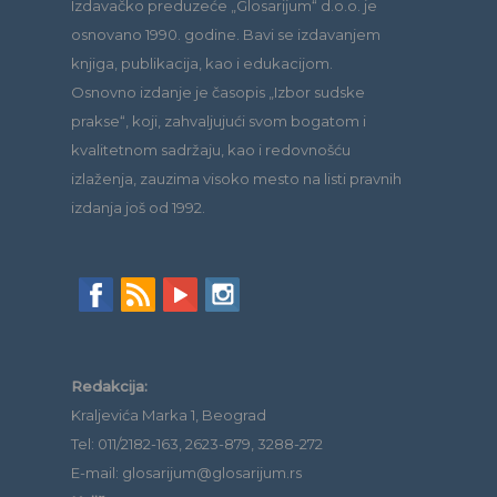
Izdavačko preduzeće „Glosarijum“ d.o.o. je
osnovano 1990. godine. Bavi se izdavanjem
knjiga, publikacija, kao i edukacijom.
Osnovno izdanje je časopis „Izbor sudske
prakse“, koji, zahvaljujući svom bogatom i
kvalitetnom sadržaju, kao i redovnošću
izlaženja, zauzima visoko mesto na listi pravnih
izdanja još od 1992.
Redakcija:
Kraljevića Marka 1, Beograd
Tel: 011/2182-163, 2623-879, 3288-272
E-mail: glosarijum@glosarijum.rs