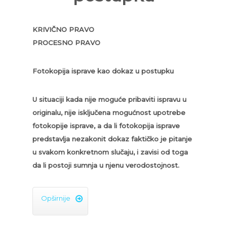
KRIVIČNO PRAVO
PROCESNO PRAVO
Fotokopija isprave kao dokaz u postupku
U situaciji kada nije moguće pribaviti ispravu u
originalu, nije isključena mogućnost upotrebe
fotokopije isprave, a da li fotokopija isprave
predstavlja nezakonit dokaz faktičko je pitanje
u svakom konkretnom slučaju, i zavisi od toga
da li postoji sumnja u njenu verodostojnost.
Opširnije
