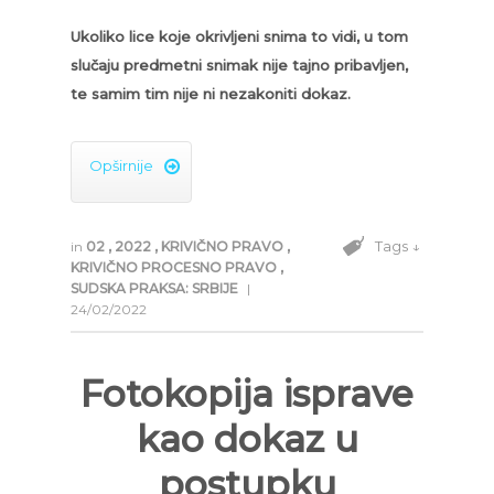
Ukoliko lice koje okrivljeni snima to vidi, u tom
slučaju predmetni snimak nije tajno pribavljen,
te samim tim nije ni nezakoniti dokaz.
Opširnije

Tags ↓
in
02
,
2022
,
KRIVIČNO PRAVO
,
KRIVIČNO PROCESNO PRAVO
,
SUDSKA PRAKSA: SRBIJE
|
24/02/2022
Fotokopija isprave
kao dokaz u
postupku