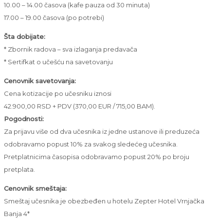
10.00 – 14.00 časova (kafe pauza od 30 minuta)
17.00 – 19.00 časova (po potrebi)
Šta dobijate:
* Zbornik radova – sva izlaganja predavača
* Sertifkat o učešću na savetovanju
Cenovnik savetovanja:
Cena kotizacije po učesniku iznosi
42.900,00 RSD + PDV (370,00 EUR / 715,00 BAM).
Pogodnosti:
Za prijavu više od dva učesnika iz jedne ustanove ili preduzeća
odobravamo popust 10% za svakog sledećeg učesnika.
Pretplatnicima časopisa odobravamo popust 20% po broju
pretplata.
Cenovnik smeštaja:
Smeštaj učesnika je obezbeđen u hotelu Zepter Hotel Vrnjačka
Banja 4*