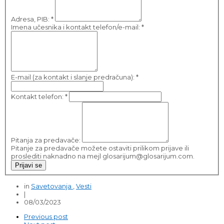
Adresa, PIB:
*
Imena učesnika i kontakt telefon/e-mail:
*
E-mail (za kontakt i slanje predračuna):
*
Kontakt telefon:
*
Pitanja za predavače:
Pitanje za predavače možete ostaviti prilikom prijave ili
proslediti naknadno na mejl glosarijum@glosarijum.com.
Prijavi se
in
Savetovanja
,
Vesti
|
08/03/2023
Previous post