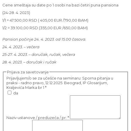
Cene smeštaja su date po 1 osobi na bazi četiri puna pansiona
(24-28. 4. 2023)
1/1 = 47.500,00 RSD ( 405,00 EUR /790,00 BAM)
1/2 = 39.100,00 RSD (355,00 EUR /650,00 BAM)
Pansion počinje 24. 4. 2023. od 15.00 časova.
24. 4. 2023. – večera
25-27. 4. 2023. – doručak, ručak, večera
28. 4. 2023. – doručak i ručak
Prijava za savetovanje
Prijavljujem/o se za učešće na seminaru: Sporna pitanja u
praksi - radno pravo, 12.12.2025. Beograd, IP Glosarijum,
Kraljevića Marka br 1
*
da
Naziv ustanove / preduzeća / pr:
*