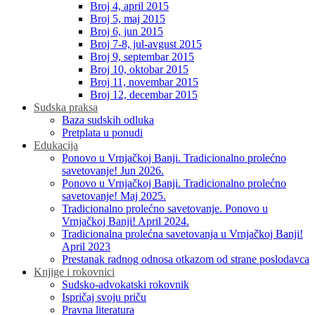
Broj 4, april 2015
Broj 5, maj 2015
Broj 6, jun 2015
Broj 7-8, jul-avgust 2015
Broj 9, septembar 2015
Broj 10, oktobar 2015
Broj 11, novembar 2015
Broj 12, decembar 2015
Sudska praksa
Baza sudskih odluka
Pretplata u ponudi
Edukacija
Ponovo u Vrnjačkoj Banji. Tradicionalno prolećno
savetovanje! Jun 2026.
Ponovo u Vrnjačkoj Banji. Tradicionalno prolećno
savetovanje! Maj 2025.
Tradicionalno prolećno savetovanje. Ponovo u
Vrnjačkoj Banji! April 2024.
Tradicionalna prolećna savetovanja u Vrnjačkoj Banji!
April 2023
Prestanak radnog odnosa otkazom od strane poslodavca
Knjige i rokovnici
Sudsko-advokatski rokovnik
Ispričaj svoju priču
Pravna literatura