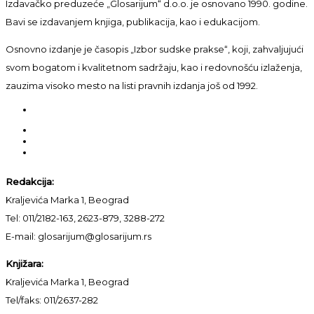
Izdavačko preduzeće „Glosarijum“ d.o.o. je osnovano 1990. godine.
Bavi se izdavanjem knjiga, publikacija, kao i edukacijom.
Osnovno izdanje je časopis „Izbor sudske prakse“, koji, zahvaljujući
svom bogatom i kvalitetnom sadržaju, kao i redovnošću izlaženja,
zauzima visoko mesto na listi pravnih izdanja još od 1992.
Redakcija:
Kraljevića Marka 1, Beograd
Tel: 011/2182-163, 2623-879, 3288-272
E-mail: glosarijum@glosarijum.rs
Knjižara:
Kraljevića Marka 1, Beograd
Tel/faks: 011/2637-282