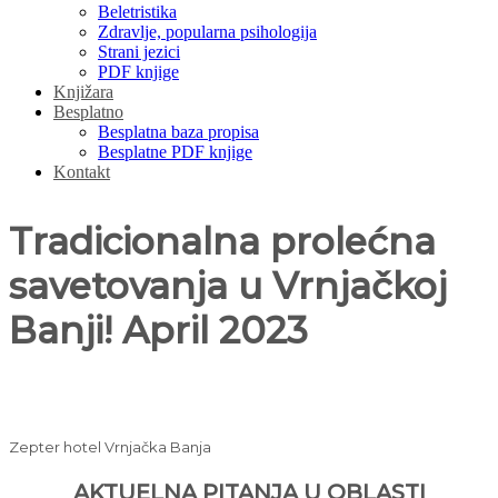
Beletristika
Zdravlje, popularna psihologija
Strani jezici
PDF knjige
Knjižara
Besplatno
Besplatna baza propisa
Besplatne PDF knjige
Kontakt
Tradicionalna prolećna
savetovanja u Vrnjačkoj
Banji! April 2023
Zepter hotel Vrnjačka Banja
AKTUELNA PITANJA U OBLASTI