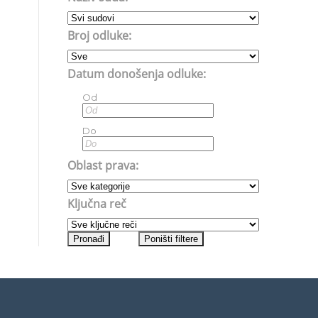
Broj odluke:
Datum donošenja odluke:
Od
Do
Oblast prava:
Ključna reč