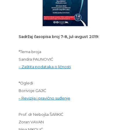
Sadržaj časopisa broj 7-8, jul-avgust 2019:
*Tema broja
Sandra PAUNOVIĆ
– Zaštita podataka o ličnosti
*Ogledi
Borivoje GAJIĆ
– Revizija i pravično suđenje
Prof. dr Nebojša ŠARKIĆ
Zoran VAVAN
Nina NIKOLIĆ