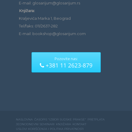
E-mail: glosarijum@glosarijum.rs
Knjižara:
Kraljevića Marka 1, Beograd
Tel/faks: 011/2637-282
E-mail: bookshop@glosarijum.com
Pozovite nas:
+381 11 2623-879
NASLOVNA
ČASOPIS “IZBOR SUDSKE PRAKSE”
PRETPLATA
JEDNODNEVNI SEMINARI
KNJIŽARA
KONTAKT
USLOVI KORIŠĆENJA I POLITIKA PRIVATNOSTI