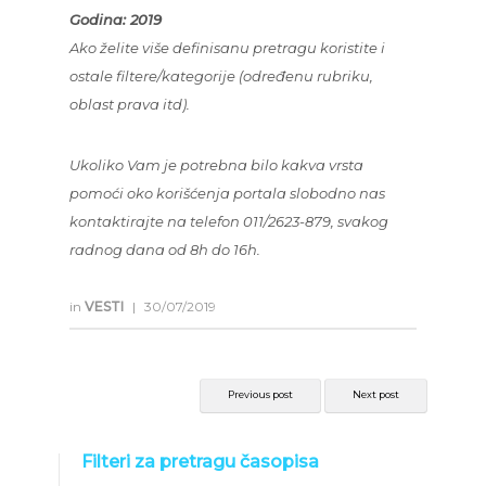
Godina: 2019
Ako želite više definisanu pretragu koristite i
ostale filtere/kategorije (određenu rubriku,
oblast prava itd).
Ukoliko Vam je potrebna bilo kakva vrsta
pomoći oko korišćenja portala slobodno nas
kontaktirajte na telefon 011/2623-879, svakog
radnog dana od 8h do 16h.
in
VESTI
|
30/07/2019
Previous post
Next post
Filteri za pretragu časopisa