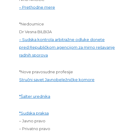
– Prethodne mere
*Nedoumice
Dr Vesna BILBIJA
– Sudska kontrola arbitražne odluke donete
pred Republičkom agencijom za mirno rešavanje
radnih sporova
*Nove pravosudne profesije
Stručni savet Javnobeležničke komore
*Šalter urednika
*Sudska praksa
– Javno pravo
– Privatno pravo