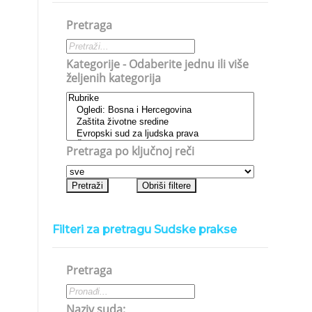
Pretraga
Kategorije - Odaberite jednu ili više
željenih kategorija
Pretraga po ključnoj reči
Filteri za pretragu Sudske prakse
Pretraga
Naziv suda: