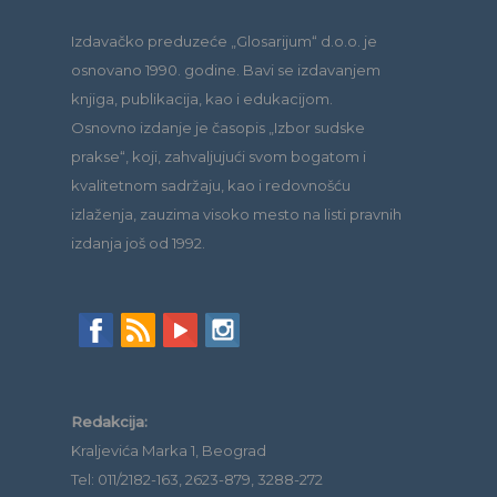
Izdavačko preduzeće „Glosarijum“ d.o.o. je
osnovano 1990. godine. Bavi se izdavanjem
knjiga, publikacija, kao i edukacijom.
Osnovno izdanje je časopis „Izbor sudske
prakse“, koji, zahvaljujući svom bogatom i
kvalitetnom sadržaju, kao i redovnošću
izlaženja, zauzima visoko mesto na listi pravnih
izdanja još od 1992.
Redakcija:
Kraljevića Marka 1, Beograd
Tel: 011/2182-163, 2623-879, 3288-272