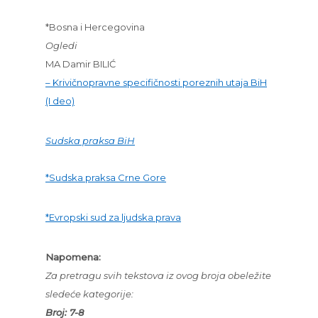
*Bosna i Hercegovina
Ogledi
MA Damir BILIĆ
– Krivičnopravne specifičnosti poreznih utaja BiH
(I deo)
Sudska praksa BiH
*Sudska praksa Crne Gore
*Evropski sud za ljudska prava
Napomena:
Za pretragu svih tekstova iz ovog broja obeležite
sledeće kategorije:
Broj: 7-8