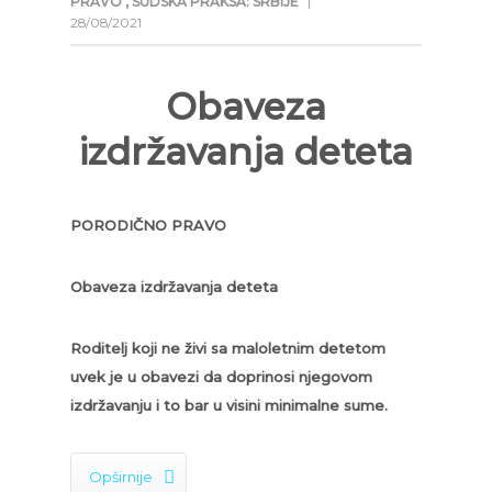
PRAVO
,
SUDSKA PRAKSA: SRBIJE
|
28/08/2021
Obaveza
izdržavanja deteta
PORODIČNO PRAVO
Obaveza izdržavanja deteta
Roditelj koji ne živi sa maloletnim detetom
uvek je u obavezi da doprinosi njegovom
izdržavanju i to bar u visini minimalne sume.

Opširnije