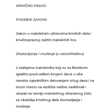
KRIVIČNO PRAVO
POSEBNI ZAKONI
Zakon o maloletnim učiniocima krivičnih dela i
krivičnopravnoj zaštiti maloletnih lica
Zlostavljanje i mučenje (u saizvršilaštvu)
U radnjama maloletnika koji su na školskom
igralištu pred velikim brojem dece u više
navrata zajedničkim delovanjem istog dana i na
istom mestu na različite načine zadirkivali i
obarali na zemlju maloletnog oštećenog stiču
se obeležja krivičnog dela zlostavljanje i
mučenje.