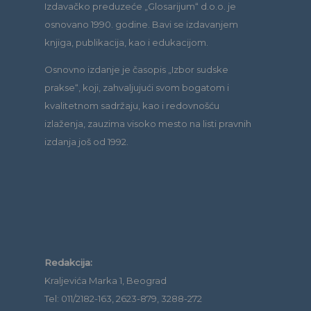
Izdavačko preduzeće „Glosarijum“ d.o.o. je
osnovano 1990. godine. Bavi se izdavanjem
knjiga, publikacija, kao i edukacijom.
Osnovno izdanje je časopis „Izbor sudske
prakse“, koji, zahvaljujući svom bogatom i
kvalitetnom sadržaju, kao i redovnošću
izlaženja, zauzima visoko mesto na listi pravnih
izdanja još od 1992.
Redakcija:
Kraljevića Marka 1, Beograd
Tel: 011/2182-163, 2623-879, 3288-272