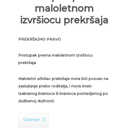
maloletnom
izvršiocu prekršaja
PREKRŠAJNO PRAVO
Postupak prema maloletnom izvršiocu
prekršaja
Maloletni učinilac prekršaja mora biti pozvan na
saslušanje preko roditelja, i mora imati
izabranog branioca ili branioca postavljenog po
službenoj dužnosti.

Opširnije