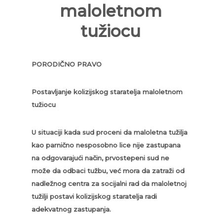
maloletnom
tužiocu
PORODIČNO PRAVO
Postavljanje kolizijskog staratelja maloletnom
tužiocu
U situaciji kada sud proceni da maloletna tužilja
kao parnično nesposobno lice nije zastupana
na odgovarajući način, prvostepeni sud ne
može da odbaci tužbu, već mora da zatraži od
nadležnog centra za socijalni rad da maloletnoj
tužilji postavi kolizijskog staratelja radi
adekvatnog zastupanja.