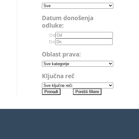
Datum donošenja
odluke:
Od
Do
Oblast prava:
Ključna reč