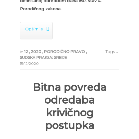
definisanoj odredbom člana 160. stav 4.
Porodičnog zakona.

Opširnije
Tags ↓
in
12
,
2020
,
PORODIČNO PRAVO
,
SUDSKA PRAKSA: SRBIJE
|
15/12/2020
Bitna povreda
odredaba
krivičnog
postupka