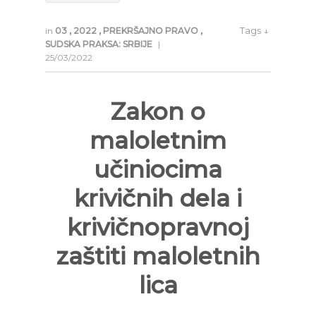
Tags ↓
in
03
,
2022
,
PREKRŠAJNO PRAVO
,
SUDSKA PRAKSA: SRBIJE
|
25/03/2022
Zakon o
maloletnim
učiniocima
krivičnih dela i
krivičnopravnoj
zaštiti maloletnih
lica