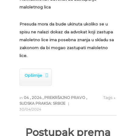
maloletnog lica
Presuda mora da bude ukinuta ukoliko se u
spisu ne nalazi dokaz da advokat koji zastupa
maloletno lice ima posebna znanja u skladu sa
zakonom da bi mogao zastupati maloletno
lice.

Opširnije
Tags ↓
in
04
,
2024
,
PREKRŠAJNO PRAVO
,
SUDSKA PRAKSA: SRBIJE
|
30/04/2024
Postupak prema