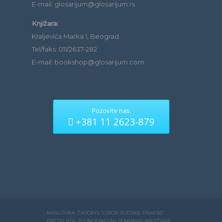
E-mail: glosarijum@glosarijum.rs
Knjižara:
Kraljevića Marka 1, Beograd
Tel/faks: 011/2637-282
E-mail: bookshop@glosarijum.com
Pozovite nas:
+381 11 2623-879
NASLOVNA
ČASOPIS “IZBOR SUDSKE PRAKSE”
PRETPLATA
JEDNODNEVNI SEMINARI
KNJIŽARA