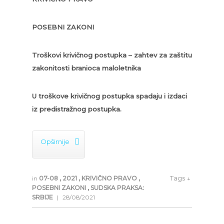
POSEBNI ZAKONI
Troškovi krivičnog postupka – zahtev za zaštitu
zakonitosti branioca maloletnika
U troškove krivičnog postupka spadaju i izdaci
iz predistražnog postupka.

Opširnije
Tags ↓
in
07-08
,
2021
,
KRIVIČNO PRAVO
,
POSEBNI ZAKONI
,
SUDSKA PRAKSA:
SRBIJE
|
28/08/2021