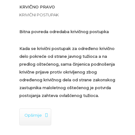
KRVIČNO PRAVO
KRIVIČNI POSTUPAK
Bitna povreda odredaba krivičnog postupka
Kada se krivični postupak za određeno krivično
delo pokreće od strane javnog tužioca a na
predlog oštećenog, sama činjenica podnošenja
krivične prijave protiv okrivljenog zbog
određenog krivičnog dela od strane zakonskog
zastupnika maloletnog oštećenog je potvrda
postojanja zahteva ovlašćenog tužioca.

Opširnije