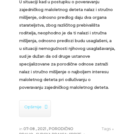
U situaciji kad u postupku o poveravanju
zajedničkog maloletnog deteta nalaz i stručno
mišljenje, odnosno predlog daju dva organa
starateljstva, zbog različitog prebivališta
roditelja, neophodno je da ti nalazi i stručna
mišljenja, odnosno predlozi budu usaglašeni, a
u situaciji nemogućnosti njihovog usaglašavanja,
sud je dužan da od druge ustanove
specijalizovane za porodične odnose zatraži
nalaz i stručno mišljenje o najboljem interesu
maloletnog deteta pri odlučivanju o
poveravanju zajedničkog maloletnog deteta.

Opširnije
Tags ↓
in
07-08
,
2021
,
PORODIČNO