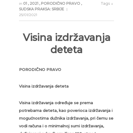
Tags ↓
in
01
,
2021
,
PORODIČNO PRAVO
,
SUDSKA PRAKSA: SRBIJE
|
25/01/2021
Visina izdržavanja
deteta
PORODIČNO PRAVO
Visina izdržavanja deteta
Visina izdržavanja određuje se prema
potrebama deteta, kao poverioca izdržavanja i
mogućnostima dužnika izdržavanja, pri čemu se
vodi računa i o minimalnoj sumi izdržavanja,