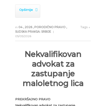

Opširnije
Tags ↓
in
04
,
2026
,
PORODIČNO PRAVO
,
SUDSKA PRAKSA: SRBIJE
|
05/05/2026
Nekvalifikovan
advokat za
zastupanje
maloletnog lica
PREKRŠAJNO PRAVO
Nekvalifikovan advokat za zastupanje