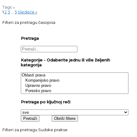
Tags ↓
1
2
3
…
5
Sledeće »
Filteri za pretragu časopisa
Pretraga
Kategorije - Odaberite jednu ili više željenih
kategorija
Pretraga po ključnoj reči
Filteri za pretragu Sudske prakse