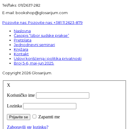
Tel/faks: 011/2637-282
E-mail: bookshop@glosarijum.com
Pozovite nas:
Pozovite nas:
+381 11 2623-879
Naslovna
Časopis “Izbor sudske prakse”
Pretplata
Jednodnevni seminari
Knjižara
Kontakt
Uslovi korišćenja i politika privatnosti
Broj 5-6, maj-jun 2025.
Copyright 2026 Glosarijum.
X
Korisničko ime
Lozinka
Zapamti me
Zaboravili ste lozinku?