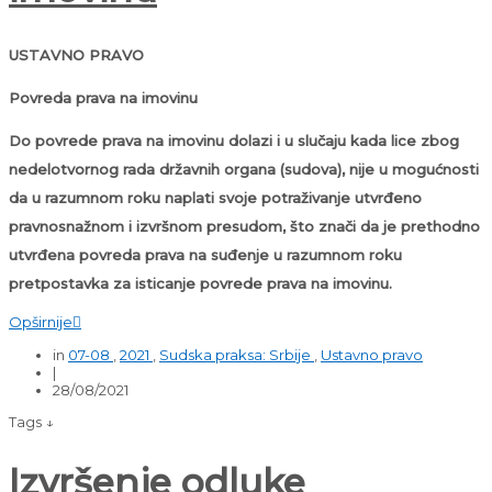
USTAVNO PRAVO
Povreda prava na imovinu
Do povrede prava na imovinu dolazi i u slučaju kada lice zbog
nedelotvornog rada državnih organa (sudova), nije u mogućnosti
da u razumnom roku naplati svoje potraživanje utvrđeno
pravnosnažnom i izvršnom presudom, što znači da je prethodno
utvrđena povreda prava na suđenje u razumnom roku
pretpostavka za isticanje povrede prava na imovinu.
Opširnije

in
07-08
,
2021
,
Sudska praksa: Srbije
,
Ustavno pravo
|
28/08/2021
Tags ↓
Izvršenje odluke