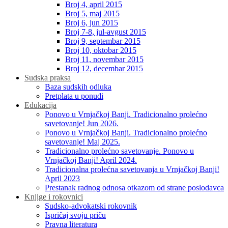
Broj 4, april 2015
Broj 5, maj 2015
Broj 6, jun 2015
Broj 7-8, jul-avgust 2015
Broj 9, septembar 2015
Broj 10, oktobar 2015
Broj 11, novembar 2015
Broj 12, decembar 2015
Sudska praksa
Baza sudskih odluka
Pretplata u ponudi
Edukacija
Ponovo u Vrnjačkoj Banji. Tradicionalno prolećno
savetovanje! Jun 2026.
Ponovo u Vrnjačkoj Banji. Tradicionalno prolećno
savetovanje! Maj 2025.
Tradicionalno prolećno savetovanje. Ponovo u
Vrnjačkoj Banji! April 2024.
Tradicionalna prolećna savetovanja u Vrnjačkoj Banji!
April 2023
Prestanak radnog odnosa otkazom od strane poslodavca
Knjige i rokovnici
Sudsko-advokatski rokovnik
Ispričaj svoju priču
Pravna literatura