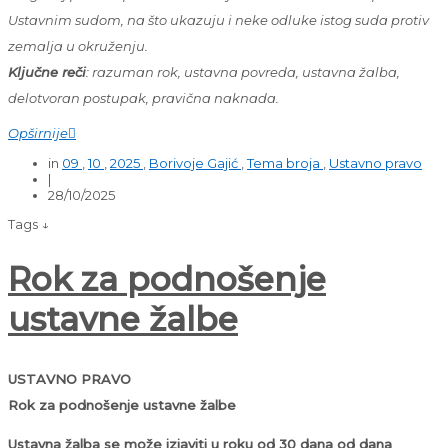
Ustavnim sudom, na što ukazuju i neke odluke istog suda protiv
zemalja u okruženju.
Ključne reči
: razuman rok, ustavna povreda, ustavna žalba,
delotvoran postupak, pravična naknada.
Opširnije

in
09
,
10
,
2025
,
Borivoje Gajić
,
Tema broja
,
Ustavno pravo
|
28/10/2025
Tags ↓
Rok za podnošenje
ustavne žalbe
USTAVNO PRAVO
Rok za podnošenje ustavne žalbe
Ustavna žalba se može izjaviti u roku od 30 dana od dana