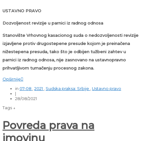
USTAVNO PRAVO
Dozvoljenost revizije u parnici iz radnog odnosa
Stanovište Vrhovnog kasacionog suda o nedozvoljenosti revizije
izjavljene protiv drugostepene presude kojom je preinačena
nižestepena presuda, tako što je odbijen tužbeni zahtev u
parnici iz radnog odnosa, nije zasnovano na ustavnopravno
prihvatljivom tumačenju procesnog zakona.
Opširnije

in
07-08
,
2021
,
Sudska praksa: Srbije
,
Ustavno pravo
|
28/08/2021
Tags ↓
Povreda prava na
imovinu