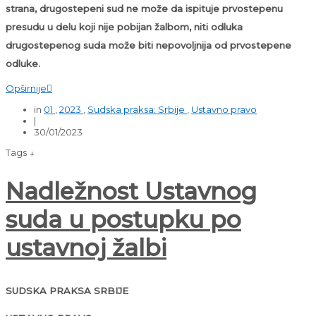
strana, drugostepeni sud ne može da ispituje prvostepenu
presudu u delu koji nije pobijan žalbom, niti odluka
drugostepenog suda može biti nepovoljnija od prvostepene
odluke.
Opširnije

in
01
,
2023
,
Sudska praksa: Srbije
,
Ustavno pravo
|
30/01/2023
Tags ↓
Nadležnost Ustavnog
suda u postupku po
ustavnoj žalbi
SUDSKA PRAKSA SRBIJE