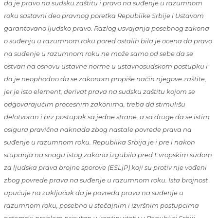
da je pravo na sudsku zaštitu i pravo na suđenje u razumnom
roku sastavni deo pravnog poretka Republike Srbije i Ustavom
garantovano ljudsko pravo. Razlog usvajanja posebnog zakona
o suđenju u razumnom roku pored ostalih bila je ocena da pravo
na suđenje u razumnom roku ne može samo od sebe da se
ostvari na osnovu ustavne norme u ustavnosudskom postupku i
da je neophodno da se zakonom propiše način njegove zaštite,
jer je isto element, derivat prava na sudsku zaštitu kojom se
odgovarajućim procesnim zakonima, treba da stimulišu
delotvoran i brz postupak sa jedne strane, a sa druge da se istim
osigura pravična naknada zbog nastale povrede prava na
suđenje u razumnom roku. Republika Srbija je i pre i nakon
stupanja na snagu istog zakona izgubila pred Evropskim sudom
za ljudska prava brojne sporove (ESLjP) koji su protiv nje vođeni
zbog povrede prava na suđenje u razumnom roku. Ista brojnost
upućuje na zaključak da je povreda prava na suđenje u
razumnom roku, posebno u stečajnim i izvršnim postupcima
sistemski problem prisutan u kontinuitetu u Republici Srbiji.