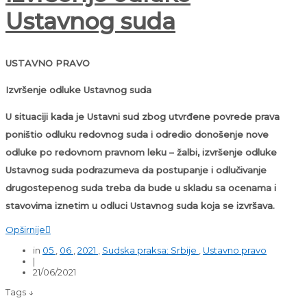
Ustavnog suda
USTAVNO PRAVO
Izvršenje odluke Ustavnog suda
U situaciji kada je Ustavni sud zbog utvrđene povrede prava
poništio odluku redovnog suda i odredio donošenje nove
odluke po redovnom pravnom leku – žalbi, izvršenje odluke
Ustavnog suda podrazumeva da postupanje i odlučivanje
drugostepenog suda treba da bude u skladu sa ocenama i
stavovima iznetim u odluci Ustavnog suda koja se izvršava.
Opširnije

in
05
,
06
,
2021
,
Sudska praksa: Srbije
,
Ustavno pravo
|
21/06/2021
Tags ↓