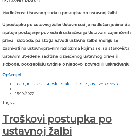
USTAVNO PRAVO
Nadležnost Ustavnog suda u postupku po ustavnoj žalbi
U postupku po ustavnoj žalbi Ustavni sud je nadležan jedino da
ispituje postojanje povreda ili uskraćivanja Ustavom zajemčenih
prava i sloboda, pa stoga navodi ustavne žalbe moraju se
zasnivati na ustavnopravnim razlozima kojima se, sa stanovišta
Ustavom utvrđene sadržine označenog ustavnog prava ili
slobode, potkrepljuju tvrdnje o njegovoj povredi ili uskraćivanju.
Opširnije

in
09
,
10
,
2022
,
Sudska praksa: Srbije
,
Ustavno pravo
|
25/10/2022
Tags ↓
Troškovi postupka po
ustavnoj žalbi