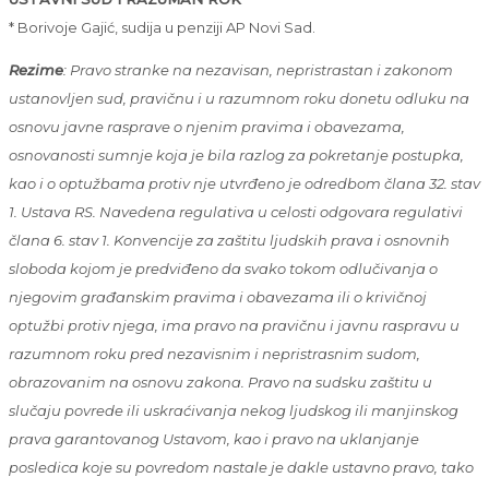
* Borivoje Gajić, sudija u penziji AP Novi Sad.
Rezime
: Pravo stranke na nezavisan, nepristrastan i zakonom
ustanovljen sud, pravičnu i u razumnom roku donetu odluku na
osnovu javne rasprave o njenim pravima i obavezama,
osnovanosti sumnje koja je bila razlog za pokretanje postupka,
kao i o optužbama protiv nje utvrđeno je odredbom člana 32. stav
1. Ustava RS. Navedena regulativa u celosti odgovara regulativi
člana 6. stav 1. Konvencije za zaštitu ljudskih prava i osnovnih
sloboda kojom je predviđeno da svako tokom odlučivanja o
njegovim građanskim pravima i obavezama ili o krivičnoj
optužbi protiv njega, ima pravo na pravičnu i javnu raspravu u
razumnom roku pred nezavisnim i nepristrasnim sudom,
obrazovanim na osnovu zakona. Pravo na sudsku zaštitu u
slučaju povrede ili uskraćivanja nekog ljudskog ili manjinskog
prava garantovanog Ustavom, kao i pravo na uklanjanje
posledica koje su povredom nastale je dakle ustavno pravo, tako