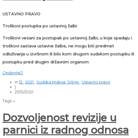
USTAVNO PRAVO
Troškovi postupka po ustavnoj žalbi
Troškovi vezani za postupak po ustavnoj žalbi, u koje spadaju i
troškovi sastava ustavne žalbe, ne mogu biti predmet
odlučivanja u izvršnom ili bilo kom drugom sudskom postupku ili
postupku pred drugim državnim organom
.
Opširnije

in
12
,
2021
,
Sudska praksa: Srbije
,
Ustavno pravo
|
25/12/2021
Tags ↓
Dozvoljenost revizije u
parnici iz radnog odnosa