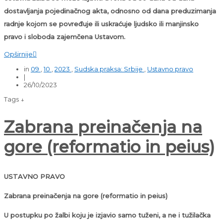
dostavljanja pojedinačnog akta, odnosno od dana preduzimanja
radnje kojom se povređuje ili uskraćuje ljudsko ili manjinsko
pravo i sloboda zajemčena Ustavom.
Opširnije

in
09
,
10
,
2023
,
Sudska praksa: Srbije
,
Ustavno pravo
|
26/10/2023
Tags ↓
Zabrana preinačenja na
gore (reformatio in peius)
USTAVNO PRAVO
Zabrana preinačenja na gore (reformatio in peius)
U postupku po žalbi koju je izjavio samo tuženi, a ne i tužilačka