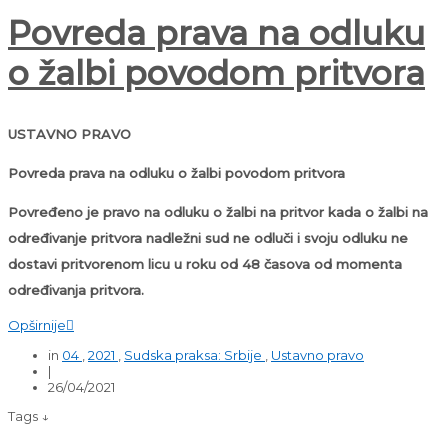
Povreda prava na odluku
o žalbi povodom pritvora
USTAVNO PRAVO
Povreda prava na odluku o žalbi povodom pritvora
Povređeno je pravo na odluku o žalbi na pritvor kada o žalbi na
određivanje pritvora nadležni sud ne odluči i svoju odluku ne
dostavi pritvorenom licu u roku od 48 časova od momenta
određivanja pritvora.
Opširnije

in
04
,
2021
,
Sudska praksa: Srbije
,
Ustavno pravo
|
26/04/2021
Tags ↓