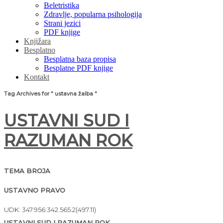
Beletristika
Zdravlje, popularna psihologija
Strani jezici
PDF knjige
Knjižara
Besplatno
Besplatna baza propisa
Besplatne PDF knjige
Kontakt
Tag Archives for " ustavna žalba "
USTAVNI SUD I
RAZUMAN ROK
TEMA BROJA
USTAVNO PRAVO
UDK: 347.956:342.565.2(497.11)
USTAVNI SUD I RAZUMAN ROK