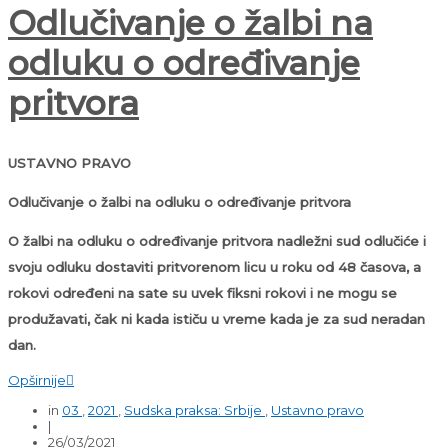
Odlučivanje o žalbi na
odluku o određivanje
pritvora
USTAVNO PRAVO
Odlučivanje o žalbi na odluku o određivanje pritvora
O žalbi na odluku o određivanje pritvora nadležni sud odlučiće i
svoju odluku dostaviti pritvorenom licu u roku od 48 časova, a
rokovi određeni na sate su uvek fiksni rokovi i ne mogu se
produžavati, čak ni kada ističu u vreme kada je za sud neradan
dan.
Opširnije

in
03
,
2021
,
Sudska praksa: Srbije
,
Ustavno pravo
|
26/03/2021