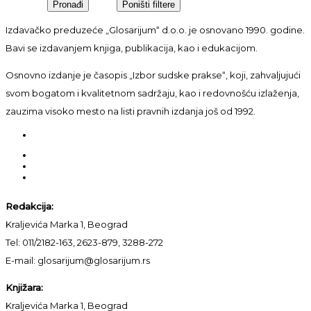
Izdavačko preduzeće „Glosarijum“ d.o.o. je osnovano 1990. godine.
Bavi se izdavanjem knjiga, publikacija, kao i edukacijom.
Osnovno izdanje je časopis „Izbor sudske prakse“, koji, zahvaljujući
svom bogatom i kvalitetnom sadržaju, kao i redovnošću izlaženja,
zauzima visoko mesto na listi pravnih izdanja još od 1992.
Redakcija:
Kraljevića Marka 1, Beograd
Tel: 011/2182-163, 2623-879, 3288-272
E-mail: glosarijum@glosarijum.rs
Knjižara:
Kraljevića Marka 1, Beograd