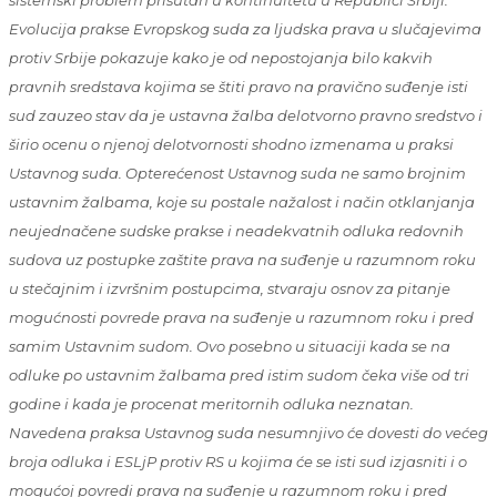
Evolucija prakse Evropskog suda za ljudska prava u slučajevima
protiv Srbije pokazuje kako je od nepostojanja bilo kakvih
pravnih sredstava kojima se štiti pravo na pravično suđenje isti
sud zauzeo stav da je ustavna žalba delotvorno pravno sredstvo i
širio ocenu o njenoj delotvornosti shodno izmenama u praksi
Ustavnog suda. Opterećenost Ustavnog suda ne samo brojnim
ustavnim žalbama, koje su postale nažalost i način otklanjanja
neujednačene sudske prakse i neadekvatnih odluka redovnih
sudova uz postupke zaštite prava na suđenje u razumnom roku
u stečajnim i izvršnim postupcima, stvaraju osnov za pitanje
mogućnosti povrede prava na suđenje u razumnom roku i pred
samim Ustavnim sudom. Ovo posebno u situaciji kada se na
odluke po ustavnim žalbama pred istim sudom čeka više od tri
godine i kada je procenat meritornih odluka neznatan.
Navedena praksa Ustavnog suda nesumnjivo će dovesti do većeg
broja odluka i ESLjP protiv RS u kojima će se isti sud izjasniti i o
mogućoj povredi prava na suđenje u razumnom roku i pred