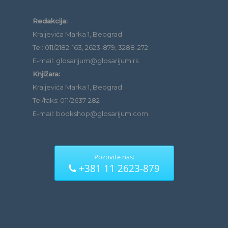
Redakcija:
Kraljevića Marka 1, Beograd
Tel: 011/2182-163, 2623-879, 3288-272
E-mail: glosarijum@glosarijum.rs
Knjižara:
Kraljevića Marka 1, Beograd
Tel/faks: 011/2637-282
E-mail: bookshop@glosarijum.com
Pozovite nas:
+381 11 2623-879