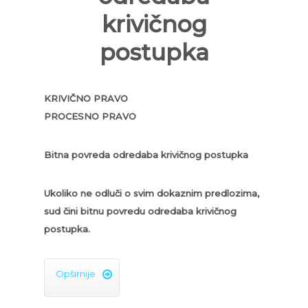
krivičnog
postupka
KRIVIČNO PRAVO
PROCESNO PRAVO
Bitna povreda odredaba krivičnog postupka
Ukoliko ne odluči o svim dokaznim predlozima,
sud čini bitnu povredu odredaba krivičnog
postupka.
Opširnije
