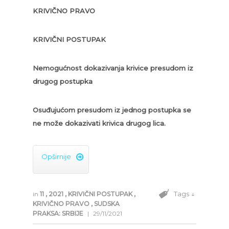
KRIVIČNO PRAVO
KRIVIČNI POSTUPAK
Nemogućnost dokazivanja krivice presudom iz
drugog postupka
Osuđujućom presudom iz jednog postupka se
ne može dokazivati krivica drugog lica.
Opširnije

Tags ↓
in
11
,
2021
,
KRIVIČNI POSTUPAK
,
KRIVIČNO PRAVO
,
SUDSKA
PRAKSA: SRBIJE
|
29/11/2021