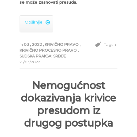
se može zasnovati presuda.
Opširnije

Tags ↓
in
03
,
2022
,
KRIVIČNO PRAVO
,
KRIVIČNO PROCESNO PRAVO
,
SUDSKA PRAKSA: SRBIJE
|
25/03/2022
Nemogućnost
dokazivanja krivice
presudom iz
drugog postupka