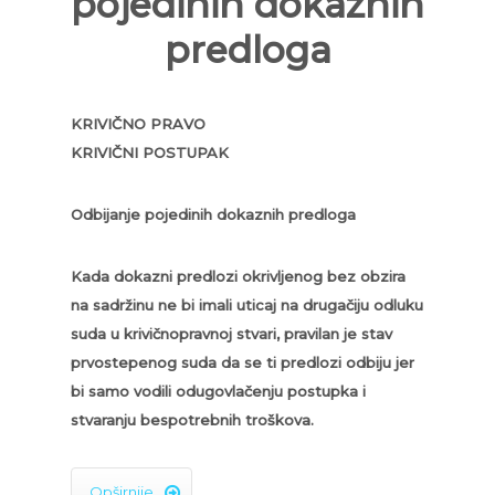
pojedinih dokaznih
predloga
KRIVIČNO PRAVO
KRIVIČNI POSTUPAK
Odbijanje pojedinih dokaznih predloga
Kada dokazni predlozi okrivljenog bez obzira
na sadržinu ne bi imali uticaj na drugačiju odluku
suda u krivičnopravnoj stvari, pravilan je stav
prvostepenog suda da se ti predlozi odbiju jer
bi samo vodili odugovlačenju postupka i
stvaranju bespotrebnih troškova.
Opširnije
