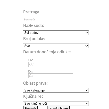
Pretraga
Naziv suda:
Broj odluke:
Datum donošenja odluke:
Od
Do
Oblast prava:
Ključna reč