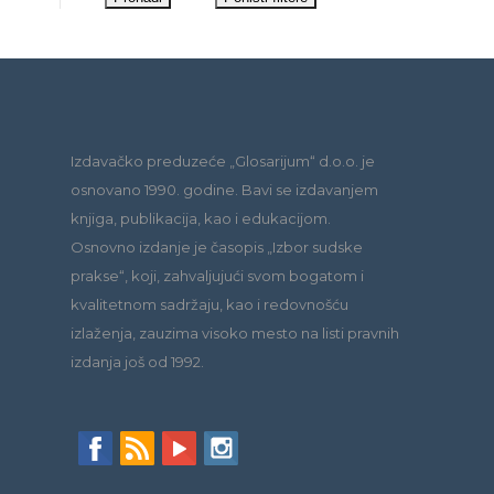
Izdavačko preduzeće „Glosarijum“ d.o.o. je
osnovano 1990. godine. Bavi se izdavanjem
knjiga, publikacija, kao i edukacijom.
Osnovno izdanje je časopis „Izbor sudske
prakse“, koji, zahvaljujući svom bogatom i
kvalitetnom sadržaju, kao i redovnošću
izlaženja, zauzima visoko mesto na listi pravnih
izdanja još od 1992.