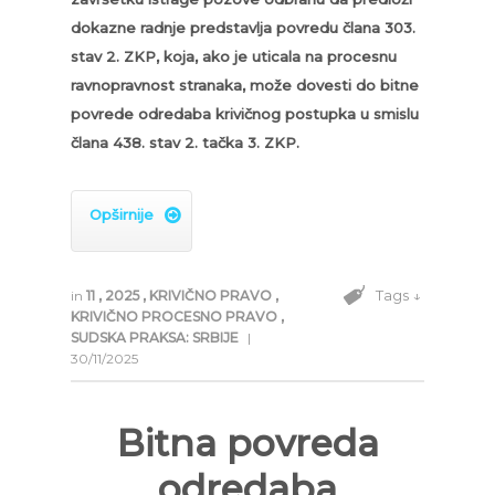
dokazne radnje predstavlja
povredu člana 303.
stav 2. ZKP, koja, ako je uticala na procesnu
ravnopravnost stranaka, može dovesti do bitne
povrede
odredaba krivičnog postupka u smislu
člana 438. stav 2. tačka 3. ZKP.
Opširnije

Tags ↓
in
11
,
2025
,
KRIVIČNO PRAVO
,
KRIVIČNO PROCESNO PRAVO
,
SUDSKA PRAKSA: SRBIJE
|
30/11/2025
Bitna povreda
odredaba