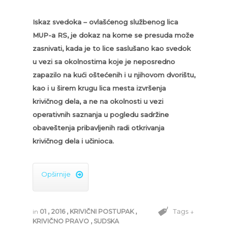
Iskaz svedoka – ovlašćenog službenog lica
MUP-a RS, je dokaz na kome se presuda može
zasnivati, kada je to lice saslušano kao svedok
u vezi sa okolnostima koje je neposredno
zapazilo na kući oštećenih i u njihovom dvorištu,
kao i u širem krugu lica mesta izvršenja
krivičnog dela, a ne na okolnosti u vezi
operativnih saznanja u pogledu sadržine
obaveštenja pribavljenih radi otkrivanja
krivičnog dela i učinioca.
Opširnije

Tags ↓
in
01
,
2016
,
KRIVIČNI POSTUPAK
,
KRIVIČNO PRAVO
,
SUDSKA