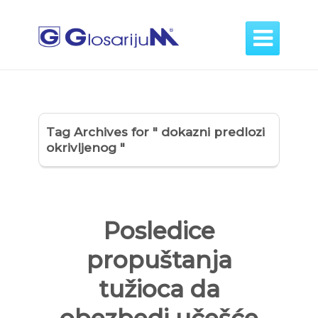

Tag Archives for " dokazni predlozi
okrivljenog "
Posledice
propuštanja
tužioca da