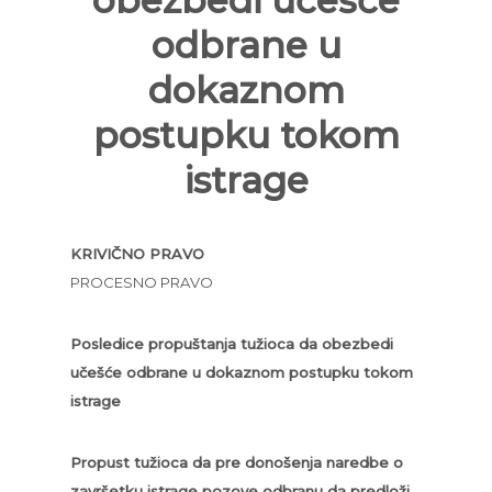
obezbedi učešće
odbrane u
dokaznom
postupku tokom
istrage
KRIVIČNO PRAVO
PROCESNO PRAVO
Posledice propuštanja tužioca da obezbedi
učešće odbrane u dokaznom postupku tokom
istrage
Propust tužioca da pre donošenja naredbe o
završetku istrage pozove odbranu da predloži