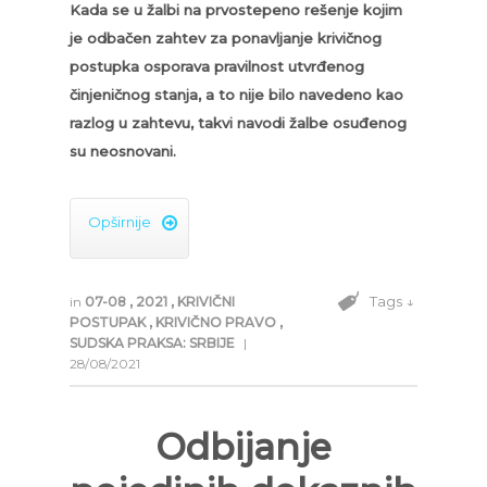
Kada se u žalbi na prvostepeno rešenje kojim
je odbačen zahtev za ponavljanje krivičnog
postupka osporava pravilnost utvrđenog
činjeničnog stanja, a to nije bilo navedeno kao
razlog u zahtevu, takvi navodi žalbe osuđenog
su neosnovani.
Opširnije

Tags ↓
in
07-08
,
2021
,
KRIVIČNI
POSTUPAK
,
KRIVIČNO PRAVO
,
SUDSKA PRAKSA: SRBIJE
|
28/08/2021
Odbijanje