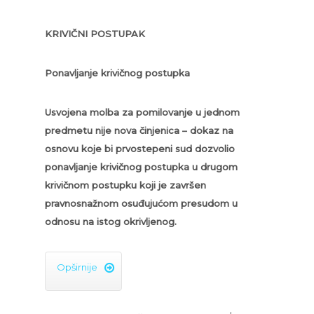
KRIVIČNI POSTUPAK
Ponavljanje krivičnog postupka
Usvojena molba za pomilovanje u jednom
predmetu nije nova činjenica – dokaz na
osnovu koje bi prvostepeni sud dozvolio
ponavljanje krivičnog postupka u drugom
krivičnom postupku koji je završen
pravnosnažnom osuđujućom presudom u
odnosu na istog okrivljenog.
Opširnije
