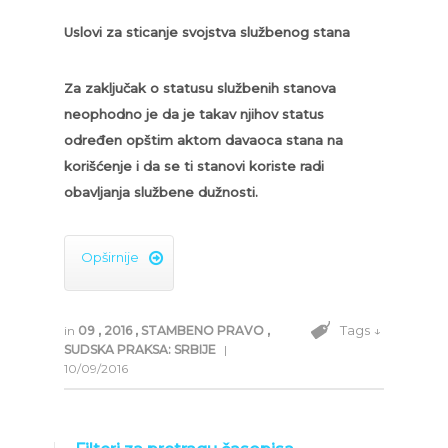
Uslovi za sticanje svojstva službenog stana
Za zaključak o statusu službenih stanova
neophodno je da je takav njihov status
određen opštim aktom davaoca stana na
korišćenje i da se ti stanovi koriste radi
obavljanja službene dužnosti.
Opširnije

Tags ↓
in
09
,
2016
,
STAMBENO PRAVO
,
SUDSKA PRAKSA: SRBIJE
|
10/09/2016