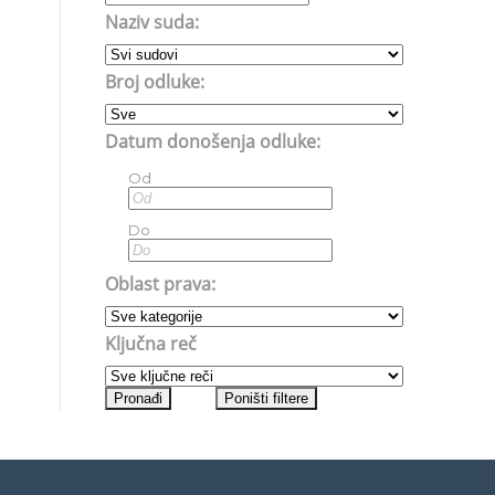
Naziv suda:
Broj odluke:
Datum donošenja odluke:
Od
Do
Oblast prava:
Ključna reč