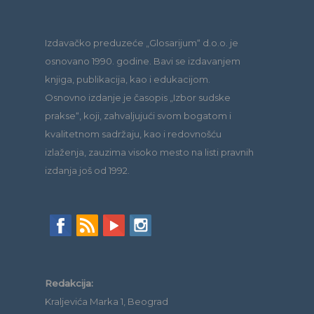
Izdavačko preduzeće „Glosarijum“ d.o.o. je
osnovano 1990. godine. Bavi se izdavanjem
knjiga, publikacija, kao i edukacijom.
Osnovno izdanje je časopis „Izbor sudske
prakse“, koji, zahvaljujući svom bogatom i
kvalitetnom sadržaju, kao i redovnošću
izlaženja, zauzima visoko mesto na listi pravnih
izdanja još od 1992.
Redakcija:
Kraljevića Marka 1, Beograd