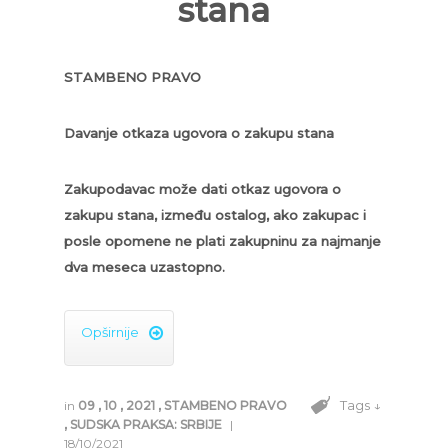
stana
STAMBENO PRAVO
Davanje otkaza ugovora o zakupu stana
Zakupodavac može dati otkaz ugovora o
zakupu stana, između ostalog, ako zakupac i
posle opomene ne plati zakupninu za najmanje
dva meseca uzastopno.
Opširnije

Tags ↓
in
09
,
10
,
2021
,
STAMBENO PRAVO
,
SUDSKA PRAKSA: SRBIJE
|
18/10/2021