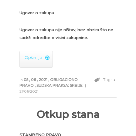
Ugovor o zakupu
Ugovor o zakupu nije ništav, bez obzira što ne
sadrži odredbe o visini zakupnine.
Opširnije

Tags ↓
in
05
,
06
,
2021
,
OBLIGACIONO
PRAVO
,
SUDSKA PRAKSA: SRBIJE
|
21/06/2021
Otkup stana
STAMBENO PRAVO