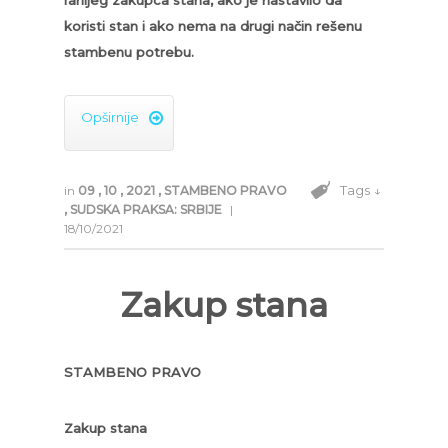
ranijeg zakupca stana, ako je nastavilo da
koristi stan i ako nema na drugi način rešenu
stambenu potrebu.
Opširnije

Tags ↓
in
09
,
10
,
2021
,
STAMBENO PRAVO
,
SUDSKA PRAKSA: SRBIJE
|
18/10/2021
Zakup stana
STAMBENO PRAVO
Zakup stana