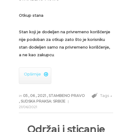
Otkup stana
Stan koji je dodeljen na privremeno korišćenje
nije podoban za otkup zato što je korisniku
stan dodeljen samo na privremeno korišćenje,
a ne kao zakupcu
.
Opširnije

Tags ↓
in
05
,
06
,
2021
,
STAMBENO PRAVO
,
SUDSKA PRAKSA: SRBIJE
|
21/06/2021
Održaj i sticanje