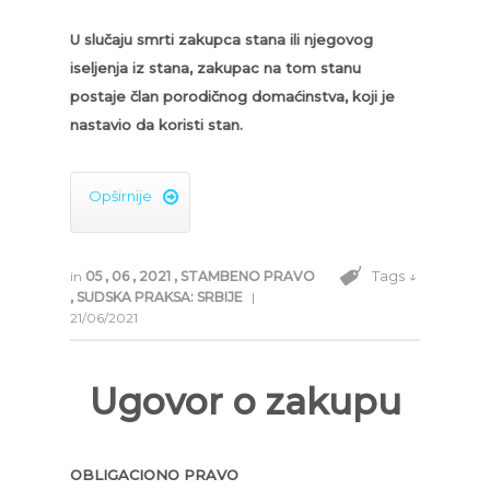
U slučaju smrti zakupca stana ili njegovog
iseljenja iz stana, zakupac na tom stanu
postaje član porodičnog domaćinstva, koji je
nastavio da koristi stan.
Opširnije

Tags ↓
in
05
,
06
,
2021
,
STAMBENO PRAVO
,
SUDSKA PRAKSA: SRBIJE
|
21/06/2021
Ugovor o zakupu
OBLIGACIONO PRAVO