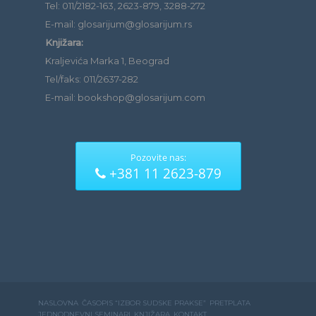
Tel: 011/2182-163, 2623-879, 3288-272
E-mail: glosarijum@glosarijum.rs
Knjižara:
Kraljevića Marka 1, Beograd
Tel/faks: 011/2637-282
E-mail: bookshop@glosarijum.com
Pozovite nas:
+381 11 2623-879
NASLOVNA
ČASOPIS “IZBOR SUDSKE PRAKSE”
PRETPLATA
JEDNODNEVNI SEMINARI
KNJIŽARA
KONTAKT