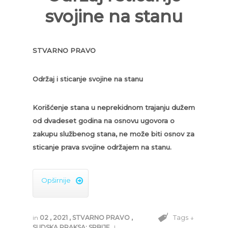
svojine na stanu
STVARNO PRAVO
Održaj i sticanje svojine na stanu
Korišćenje stana u neprekidnom trajanju dužem
od dvadeset godina na osnovu ugovora o
zakupu službenog stana, ne može biti osnov za
sticanje prava svojine održajem na stanu.
Opširnije

Tags ↓
in
02
,
2021
,
STVARNO PRAVO
,
SUDSKA PRAKSA: SRBIJE
|