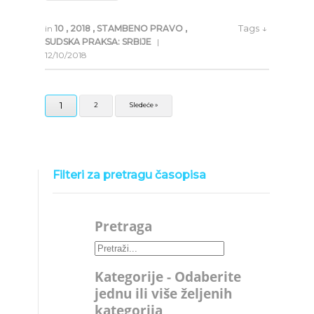
Tags ↓
in
10
,
2018
,
STAMBENO PRAVO
,
SUDSKA PRAKSA: SRBIJE
|
12/10/2018
1
2
Sledeće »
Filteri za pretragu časopisa
Pretraga
Kategorije - Odaberite
jednu ili više željenih
kategorija