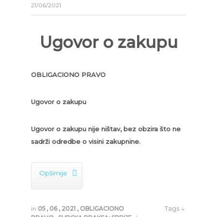
21/06/2021
Ugovor o zakupu
OBLIGACIONO PRAVO
Ugovor o zakupu
Ugovor o zakupu nije ništav, bez obzira što ne
sadrži odredbe o visini zakupnine.

Opširnije
Tags ↓
in
05
,
06
,
2021
,
OBLIGACIONO