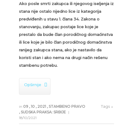
Ako posle smrti zakupca ili njegovog iseljenja iz
stana nije ostalo nijedno lice iz kategorija
predviđenih u stavu 1. člana 34. Zakona o
stanovanju, zakupac postaje lice koje je
prestalo da bude član porodičnog domaćinstva
ili lice koje je bilo član porodičnog domaćinstva
ranijeg zakupca stana, ako je nastavilo da
koristi stan i ako nema na drugi način rešenu
stambenu potrebu.

Opširnije
Tags ↓
in
09
,
10
,
2021
,
STAMBENO PRAVO
,
SUDSKA PRAKSA: SRBIJE
|
18/10/2021