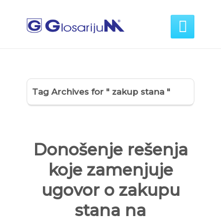

Tag Archives for " zakup stana "
Donošenje rešenja
koje zamenjuje
ugovor o zakupu
stana na