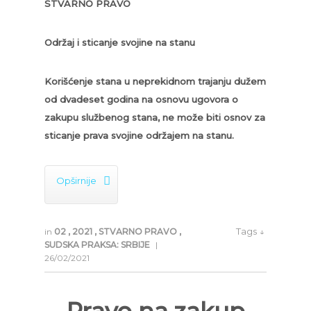
STVARNO PRAVO
Održaj i sticanje svojine na stanu
Korišćenje stana u neprekidnom trajanju dužem
od dvadeset godina na osnovu ugovora o
zakupu službenog stana, ne može biti osnov za
sticanje prava svojine održajem na stanu.

Opširnije
Tags ↓
in
02
,
2021
,
STVARNO PRAVO
,
SUDSKA PRAKSA: SRBIJE
|
26/02/2021