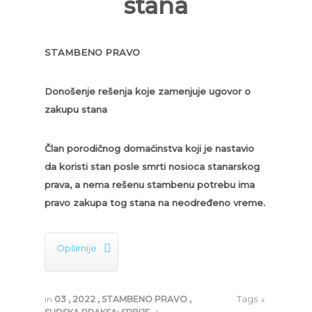
stana
STAMBENO PRAVO
Donošenje rešenja koje zamenjuje ugovor o
zakupu stana
Član porodičnog domaćinstva koji je nastavio
da koristi stan posle smrti nosioca stanarskog
prava, a nema rešenu stambenu potrebu ima
pravo zakupa tog stana na neodređeno vreme.

Opširnije
Tags ↓
in
03
,
2022
,
STAMBENO PRAVO
,