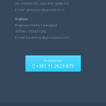
Tel: 011/2182-163, 2623-879, 3288-272
E-mail: glosarijum@glosarijum.rs
Knjižara:
Kraljevića Marka 1, Beograd
Tel/faks: 011/2637-282
E-mail: bookshop@glosarijum.com
Pozovite nas:
+381 11 2623-879