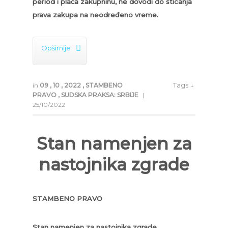
period i plaća zakupninu, ne dovodi do sticanja
prava zakupa na neodređeno vreme.

Opširnije
Tags ↓
in
09
,
10
,
2022
,
STAMBENO
PRAVO
,
SUDSKA PRAKSA: SRBIJE
|
25/10/2022
Stan namenjen za
nastojnika zgrade
STAMBENO PRAVO
Stan namenjen za nastojnika zgrade