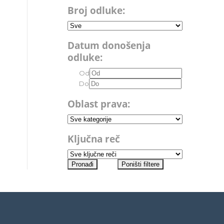
Broj odluke:
Datum donošenja
odluke:
Od
Do
Oblast prava:
Ključna reč