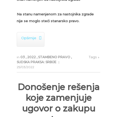
Na stanu namenjenom za nastojnika zgrade
nije se moglo steći stanarsko pravo.

Opširnije
Tags ↓
in
03
,
2022
,
STAMBENO PRAVO
,
SUDSKA PRAKSA: SRBIJE
|
25/03/2022
Donošenje rešenja
koje zamenjuje
ugovor o zakupu