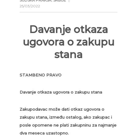
SUDSKA PRAKSA: SRBIJE
|
25/03/2022
Davanje otkaza
ugovora o zakupu
stana
STAMBENO PRAVO
Davanje otkaza ugovora o zakupu stana
Zakupodavac može dati otkaz ugovora o
zakupu stana, između ostalog, ako zakupac i
posle opomene ne plati zakupninu za najmanje
dva meseca uzastopno.