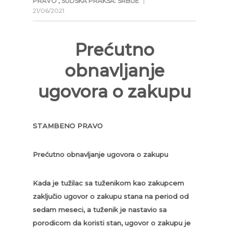
PRAVO
,
SUDSKA PRAKSA: SRBIJE
|
21/06/2021
Prećutno
obnavljanje
ugovora o zakupu
STAMBENO PRAVO
Prećutno obnavljanje ugovora o zakupu
Kada je tužilac sa tuženikom kao zakupcem
zaključio ugovor o zakupu stana na period od
sedam meseci, a tuženik je nastavio sa
porodicom da koristi stan, ugovor o zakupu je