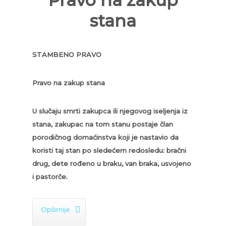
Pravo na zakup
stana
STAMBENO PRAVO
Pravo na zakup stana
U slučaju smrti zakupca ili njegovog iseljenja iz
stana, zakupac na tom stanu postaje član
porodičnog domaćinstva koji je nastavio da
koristi taj stan po sledećem redosledu: bračni
drug, dete rođeno u braku, van braka, usvojeno
i pastorče.

Opširnije