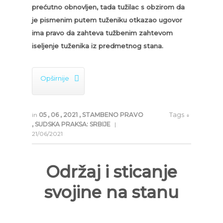
prećutno obnovljen, tada tužilac s obzirom da
je pismenim putem tuženiku otkazao ugovor
ima pravo da zahteva tužbenim zahtevom
iseljenje tuženika iz predmetnog stana.

Opširnije
Tags ↓
in
05
,
06
,
2021
,
STAMBENO PRAVO
,
SUDSKA PRAKSA: SRBIJE
|
21/06/2021
Održaj i sticanje
svojine na stanu