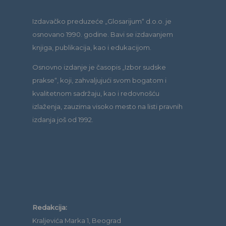
Izdavačko preduzeće „Glosarijum“ d.o.o. je
osnovano 1990. godine. Bavi se izdavanjem
knjiga, publikacija, kao i edukacijom.
Osnovno izdanje je časopis „Izbor sudske
prakse“, koji, zahvaljujući svom bogatom i
kvalitetnom sadržaju, kao i redovnošću
izlaženja, zauzima visoko mesto na listi pravnih
izdanja još od 1992.
Redakcija:
Kraljevića Marka 1, Beograd