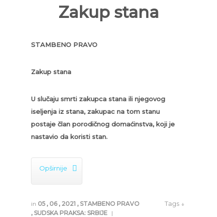
Zakup stana
STAMBENO PRAVO
Zakup stana
U slučaju smrti zakupca stana ili njegovog
iseljenja iz stana, zakupac na tom stanu
postaje član porodičnog domaćinstva, koji je
nastavio da koristi stan.

Opširnije
Tags ↓
in
05
,
06
,
2021
,
STAMBENO PRAVO
,
SUDSKA PRAKSA: SRBIJE
|