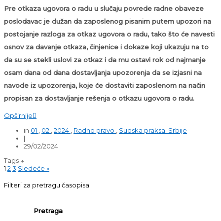
Pre otkaza ugovora o radu u slučaju povrede radne obaveze
poslodavac je dužan da zaposlenog pisanim putem upozori na
postojanje razloga za otkaz ugovora o radu, tako što će navesti
osnov za davanje otkaza, činjenice i dokaze koji ukazuju na to
da su se stekli uslovi za otkaz i da mu ostavi rok od najmanje
osam dana od dana dostavljanja upozorenja da se izjasni na
navode iz upozorenja, koje će dostaviti zaposlenom na način
propisan za dostavljanje rešenja o otkazu ugovora o radu.
Opširnije

in
01
,
02
,
2024
,
Radno pravo
,
Sudska praksa: Srbije
|
29/02/2024
Tags ↓
1
2
3
Sledeće »
Filteri za pretragu časopisa
Pretraga