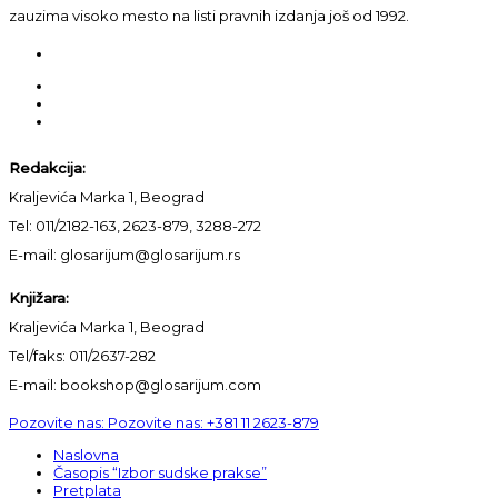
zauzima visoko mesto na listi pravnih izdanja još od 1992.
Redakcija:
Kraljevića Marka 1, Beograd
Tel: 011/2182-163, 2623-879, 3288-272
E-mail: glosarijum@glosarijum.rs
Knjižara:
Kraljevića Marka 1, Beograd
Tel/faks: 011/2637-282
E-mail: bookshop@glosarijum.com
Pozovite nas:
Pozovite nas:
+381 11 2623-879
Naslovna
Časopis “Izbor sudske prakse”
Pretplata