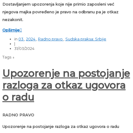
Dostavljanjem upozorenja koje nije primio zaposleni već
njegova majka povređeno je pravo na odbranu pa je otkaz
nezakonit.
Opširnije

in
03
,
2024
,
Radno pravo
,
Sudska praksa: Srbije
|
31/03/2024
Tags ↓
Upozorenje na postojanje
razloga za otkaz ugovora
o radu
RADNO PRAVO
Upozorenje na postojanje razloga za otkaz ugovora o radu