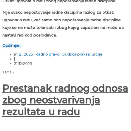
Otkaz ugovora o radu zbog nepoštovanja radne discipline
Nije svako nepoštovanje radne discipline razlog za otkaz
ugovora o radu, već samo ono nepoštovanje radne discipline
koje se ne može tolerisati i zbog kojeg zaposleni ne može da
nastavi rad kod poslodavca.
Opširnije

in
12
,
2025
,
Radno pravo
,
Sudska praksa: Srbije
|
31/12/2025
Tags ↓
Prestanak radnog odnosa
zbog neostvarivanja
rezultata u radu