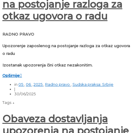
na postojanje razloga za
otkaz ugovora o radu
RADNO PRAVO
Upozorenje zaposlenog na postojanje razloga za otkaz ugovora
o radu
Izostanak upozorenja čini otkaz nezakonitim.
Opširnije

in
05
,
06
,
2025
,
Radno pravo
,
Sudska praksa: Srbije
|
30/06/2025
Tags ↓
Obaveza dostavljanja
upozorenja na postojanje