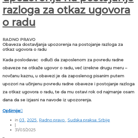
razloga za otkaz ugovora
o radu
RADNO PRAVO
Obaveza dostavljanja upozorenja na postojanje razloga za
otkaz ugovora o radu
Kada poslodavac odluči da zaposlenom za povredu radne
obaveze ne otkaže ugovor o radu, već izrekne drugu meru –
novčanu kaznu, u obavezi je da zaposlenog pisanim putem
upozori na učinjenu povredu radne obaveze i postojanje razloga
za otkaz ugovora o radu, te da mu ostavi rok od najmanje osam
dana da se izjasni na navode iz upozorenja.
Opširnije

in
03
,
2025
,
Radno pravo
,
Sudska praksa: Srbije
|
31/03/2025