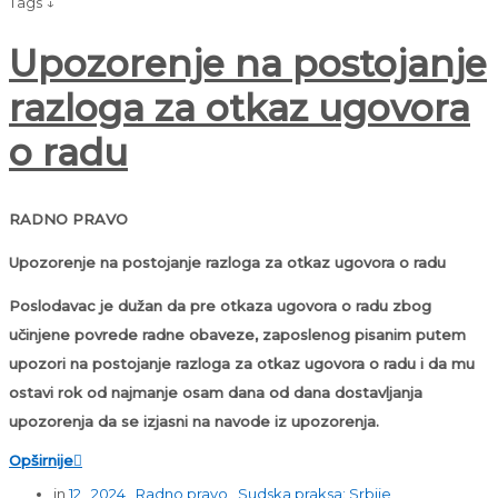
Tags ↓
Upozorenje na postojanje
razloga za otkaz ugovora
o radu
RADNO PRAVO
Upozorenje na postojanje razloga za otkaz ugovora o radu
Poslodavac je dužan da pre otkaza ugovora o radu zbog
učinjene povrede radne obaveze, zaposlenog pisanim putem
upozori na postojanje razloga za otkaz ugovora o radu i da mu
ostavi rok od najmanje osam dana od dana dostavljanja
upozorenja da se izjasni na navode iz upozorenja.
Opširnije

in
12
,
2024
,
Radno pravo
,
Sudska praksa: Srbije