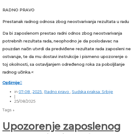
RADNO PRAVO
Prestanak radnog odnosa zbog neostvarivanja rezultata u radu
Da bi zaposlenom prestao radni odnos zbog neostvarivanja
potrebnih rezultata rada, neophodno je da poslodavac na
pouzdan način utvrdi da predviđene rezultate rada zaposleni ne
ostvaruje, te da mu dostavi instrukcije i pismeno upozorenje o
toj okolnosti, sa ostavljanjem određenog roka za poboljšanje
radnog učinka.<
Opširnije

in
07-08
,
2025
,
Radno pravo
,
Sudska praksa: Srbije
|
25/08/2025
Tags ↓
Upozorenje zaposlenog