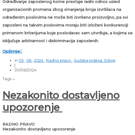
Određivanje zaposlenog kome prestaje radni odnos usled
organizacionih promena zbog smanjenja broja izvršilaca na
određenim poslovima ne može biti izvršeno proizvoljno, pa svi
zaposleni na takvim poslovima moraju biti izloženi
konkurenciji
primenom kriterijuma koje poslodavac sam utvrđuje, a kojima se
isključuje arbitrarnost i diskriminacija
zaposlenih.
Opširnije

in
05
,
06
,
2024
,
Radno pravo
,
Sudska praksa: Srbije
|
30/06/2024
Tags ↓
Nezakonito dostavljeno
upozorenje
RADNO PRAVO
Nezakonito dostavljeno upozorenje