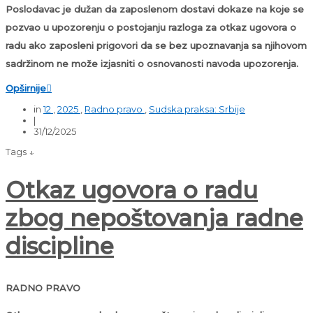
Poslodavac je dužan da zaposlenom dostavi dokaze na koje se
pozvao u upozorenju o postojanju razloga za otkaz ugovora o
radu ako zaposleni prigovori da se bez upoznavanja sa njihovom
sadržinom ne može izjasniti o osnovanosti navoda upozorenja.
Opširnije

in
12
,
2025
,
Radno pravo
,
Sudska praksa: Srbije
|
31/12/2025
Tags ↓
Otkaz ugovora o radu
zbog nepoštovanja radne
discipline
RADNO PRAVO