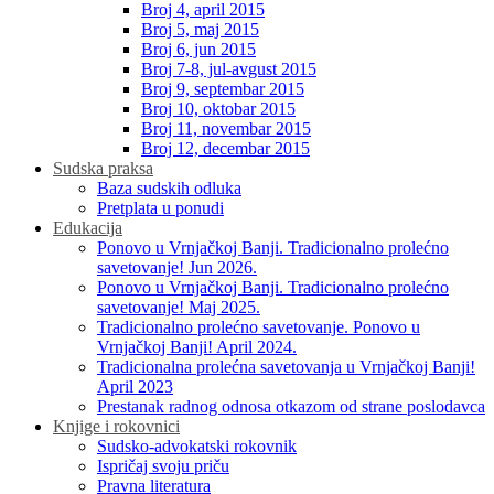
Broj 4, april 2015
Broj 5, maj 2015
Broj 6, jun 2015
Broj 7-8, jul-avgust 2015
Broj 9, septembar 2015
Broj 10, oktobar 2015
Broj 11, novembar 2015
Broj 12, decembar 2015
Sudska praksa
Baza sudskih odluka
Pretplata u ponudi
Edukacija
Ponovo u Vrnjačkoj Banji. Tradicionalno prolećno
savetovanje! Jun 2026.
Ponovo u Vrnjačkoj Banji. Tradicionalno prolećno
savetovanje! Maj 2025.
Tradicionalno prolećno savetovanje. Ponovo u
Vrnjačkoj Banji! April 2024.
Tradicionalna prolećna savetovanja u Vrnjačkoj Banji!
April 2023
Prestanak radnog odnosa otkazom od strane poslodavca
Knjige i rokovnici
Sudsko-advokatski rokovnik
Ispričaj svoju priču
Pravna literatura