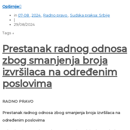
Opširnije

in
07-08
,
2024
,
Radno pravo
,
Sudska praksa: Srbije
|
29/08/2024
Tags ↓
Prestanak radnog odnosa
zbog smanjenja broja
izvršilaca na određenim
poslovima
RADNO PRAVO
Prestanak radnog odnosa zbog smanjenja broja izvršilaca na
određenim poslovima