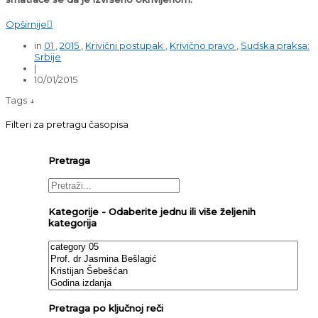
Opširnije

in
01
,
2015
,
Krivični postupak
,
Krivično pravo
,
Sudska praksa:
Srbije
|
10/01/2015
Tags ↓
Filteri za pretragu časopisa
Pretraga
Kategorije - Odaberite jednu ili više željenih
kategorija
Pretraga po ključnoj reči