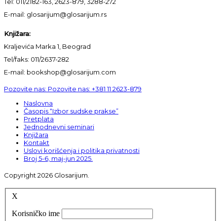
Tel: 011/2182-163, 2623-879, 3288-272
E-mail: glosarijum@glosarijum.rs
Knjižara:
Kraljevića Marka 1, Beograd
Tel/faks: 011/2637-282
E-mail: bookshop@glosarijum.com
Pozovite nas:
Pozovite nas:
+381 11 2623-879
Naslovna
Časopis “Izbor sudske prakse”
Pretplata
Jednodnevni seminari
Knjižara
Kontakt
Uslovi korišćenja i politika privatnosti
Broj 5-6, maj-jun 2025.
Copyright 2026 Glosarijum.
X
Korisničko ime