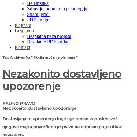
Beletristika
Zdravlje, popularna psihologija
Strani jezici
PDF knjige
Knjižara
Besplatno
Besplatna baza propisa
Besplatne PDF knjige
Kontakt
Tag Archives for " fikcija uručenja pismena "
Nezakonito dostavljeno
upozorenje
RADNO PRAVO
Nezakonito dostavljeno upozorenje
Dostavljanjem upozorenja koje nije primio zaposleni već
njegova majka povređeno je pravo na odbranu pa je otkaz
nezakonit.