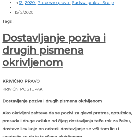
in
12
,
2020
,
Procesno pravo
,
Sudska praksa: Srbije
|
15/12/2020
Tags ↓
Dostavljanje poziva i
drugih pismena
okrivljenom
KRIVIČNO PRAVO
KRIVIČNI POSTUPAK
Dostavljanje poziva i drugih pismena okrivljenom
Ako okrivljeni zahteva da se pozivi za glavni pretres, optužnica,
presuda i druge odluke od čijeg dostavljanja teče rok za žalbu,
dostave licu koje on odredi, dostavljanje se vrši tom licu i
smatraće se da je izvršeno okrivljenom.