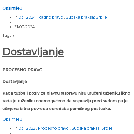
Opširnije

in
03
,
2024
,
Radno pravo
,
Sudska praksa: Srbije
|
31/03/2024
Tags ↓
Dostavljanje
PROCESNO PRAVO
Dostavljanje
Kada tužba i poziv za glavnu raspravu nisu uručeni tuženiku lično
tada je tuženiku onemogućeno da raspravlja pred sudom pa je
učinjena bitna povreda odredaba parničnog postupka.
Opširnije

in
03
,
2022
,
Procesno pravo
,
Sudska praksa: Srbije
|