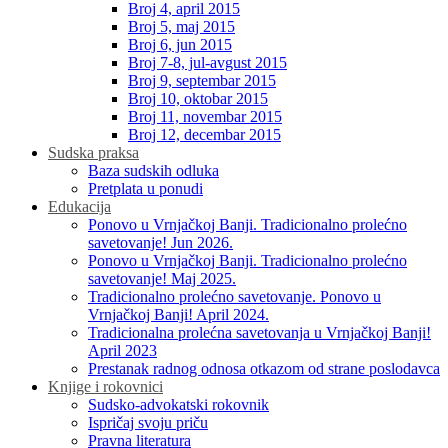
Broj 4, april 2015
Broj 5, maj 2015
Broj 6, jun 2015
Broj 7-8, jul-avgust 2015
Broj 9, septembar 2015
Broj 10, oktobar 2015
Broj 11, novembar 2015
Broj 12, decembar 2015
Sudska praksa
Baza sudskih odluka
Pretplata u ponudi
Edukacija
Ponovo u Vrnjačkoj Banji. Tradicionalno prolećno
savetovanje! Jun 2026.
Ponovo u Vrnjačkoj Banji. Tradicionalno prolećno
savetovanje! Maj 2025.
Tradicionalno prolećno savetovanje. Ponovo u
Vrnjačkoj Banji! April 2024.
Tradicionalna prolećna savetovanja u Vrnjačkoj Banji!
April 2023
Prestanak radnog odnosa otkazom od strane poslodavca
Knjige i rokovnici
Sudsko-advokatski rokovnik
Ispričaj svoju priču
Pravna literatura