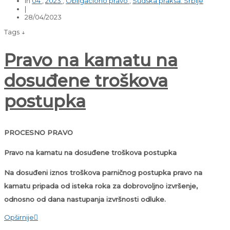
in
04
,
2023
,
Obligaciono pravo
,
Sudska praksa: Srbije
|
28/04/2023
Tags ↓
Pravo na kamatu na
dosuđene troškova
postupka
PROCESNO PRAVO
Pravo na kamatu na dosuđene troškova postupka
Na dosuđeni iznos troškova parničnog postupka pravo na
kamatu pripada od isteka roka za dobrovoljno izvršenje,
odnosno od dana nastupanja izvršnosti odluke.
Opširnije
