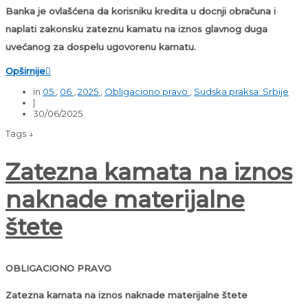
Banka je ovlašćena da korisniku kredita u docnji obračuna i
naplati zakonsku zateznu kamatu na iznos glavnog duga
uvećanog za dospelu ugovorenu kamatu.
Opširnije

in
05
,
06
,
2025
,
Obligaciono pravo
,
Sudska praksa: Srbije
|
30/06/2025
Tags ↓
Zatezna kamata na iznos
naknade materijalne
štete
OBLIGACIONO PRAVO
Zatezna kamata na iznos naknade materijalne štete