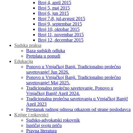
Broj 4, april 2015
Broj 5, maj 2015
Broj 6, jun 2015
Broj 7-8, jul-avgust 2015
Broj 9, septembar 2015
Broj 10, oktobar 2015
Broj 11, novembar 2015
Broj 12, decembar 2015
Sudska praksa
Baza sudskih odluka
Pretplata u ponudi
Edukacija
Ponovo u Vrnjačkoj Banji. Tradicionalno prolećno
savetovanje! Jun 2026.
Ponovo u Vrnjačkoj Banji. Tradicionalno prolećno
savetovanje! Maj 2025.
Tradicionalno prolećno savetovanje. Ponovo u
Vrnjačkoj Banji! April 2024.
Tradicionalna prolećna savetovanja u Vrnjačkoj Banji!
April 2023
Prestanak radnog odnosa otkazom od strane poslodavca
Knjige i rokovnici
Sudsko-advokatski rokovnik
Ispričaj svoju priču
Pravna literatura