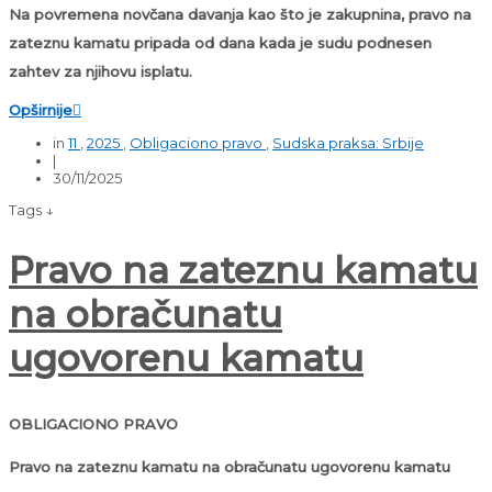
Na povremena novčana davanja kao što je zakupnina, pravo na
zateznu kamatu pripada od dana kada je sudu podnesen
zahtev za njihovu isplatu.
Opširnije

in
11
,
2025
,
Obligaciono pravo
,
Sudska praksa: Srbije
|
30/11/2025
Tags ↓
Pravo na zateznu kamatu
na obračunatu
ugovorenu kamatu
OBLIGACIONO PRAVO
Pravo na zateznu kamatu na obračunatu ugovorenu kamatu