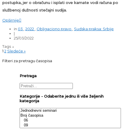
postupka, jer o obračunu i isplati ove kamate vodi računa po
službenoj dužnosti stečajni sudija.
Opširnije

in
03
,
2022
,
Obligaciono pravo
,
Sudska praksa: Srbije
|
25/03/2022
Tags ↓
1
2
Sledeće »
Filteri za pretragu časopisa
Pretraga
Kategorije - Odaberite jednu ili više željenih
kategorija