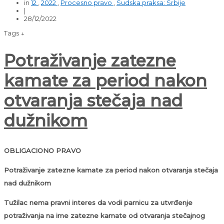
in
12
,
2022
,
Procesno pravo
,
Sudska praksa: Srbije
|
28/12/2022
Tags ↓
Potraživanje zatezne
kamate za period nakon
otvaranja stečaja nad
dužnikom
OBLIGACIONO PRAVO
Potraživanje zatezne kamate za period nakon otvaranja stečaja
nad dužnikom
Tužilac nema pravni interes da vodi parnicu za utvrđenje
potraživanja na ime zatezne kamate od otvaranja stečajnog