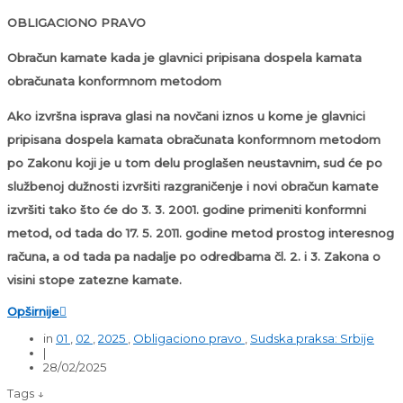
OBLIGACIONO PRAVO
Obračun kamate kada je glavnici pripisana dospela kamata
obračunata konformnom metodom
Ako izvršna isprava glasi na novčani iznos u kome je glavnici
pripisana dospela kamata obračunata konformnom metodom
po Zakonu koji je u tom delu proglašen neustavnim, sud će po
službenoj dužnosti izvršiti razgraničenje i novi obračun kamate
izvršiti tako što će do 3. 3. 2001. godine primeniti konformni
metod, od tada do 17. 5. 2011. godine metod prostog interesnog
računa, a od tada pa nadalje po odredbama čl. 2. i 3. Zakona o
visini stope zatezne kamate.
Opširnije

in
01
,
02
,
2025
,
Obligaciono pravo
,
Sudska praksa: Srbije
|
28/02/2025
Tags ↓