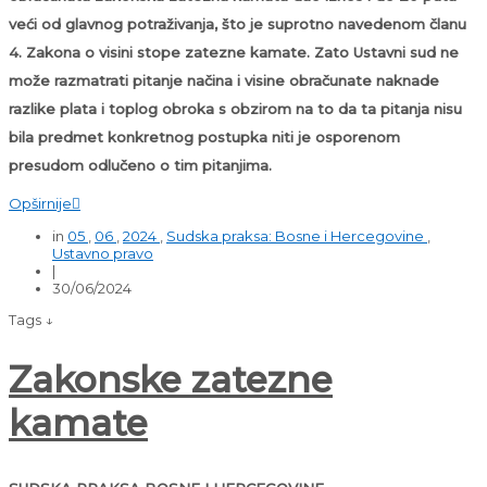
veći od glavnog potraživanja, što je suprotno navedenom članu
4. Zakona o visini stope zatezne kamate. Zato Ustavni sud ne
može razmatrati pitanje načina i visine obračunate naknade
razlike plata i toplog obroka s obzirom na to da ta pitanja nisu
bila predmet konkretnog postupka niti je osporenom
presudom odlučeno o tim pitanjima.
Opširnije

in
05
,
06
,
2024
,
Sudska praksa: Bosne i Hercegovine
,
Ustavno pravo
|
30/06/2024
Tags ↓
Zakonske zatezne
kamate