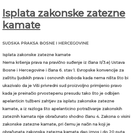
Isplata zakonske zatezne
kamate
SUDSKA PRAKSA BOSNE I HERCEGOVINE
Isplata zakonske zatezne kamate
Nema kršenja prava na pravično suđenje iz člana II/3.e) Ustava
Bosne i Hercegovine i člana 6. stav 1. Evropske konvencije za
zaštitu ljudskih prava i osnovnih sloboda kada nema ništa što bi
ukazivalo da je Viši privredni sud proizvoljno primijenio pravo
kada je preinačio prvostepenu presudu tako što je odbijen
apelanticin tužbeni zahtjev za isplatu zakonske zatezne
kamate, a iz razloga što apelanticino potraživanje zakonskih
zateznih kamata nije obračunato shodno članu 4. Zakona o visini
zakonske zatezne kamate, pri čemu je način na koji je
obračunata zakonska zatezna kamata dao iznos i do 20 puta