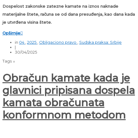
Dospelost zakonske zatezne kamate na iznos naknade
materijalne štete, računa se od dana presuđenja, kao dana kada
je utvrđena visina štete.
Opširnije

in
04
,
2025
,
Obligaciono pravo
,
Sudska praksa: Srbije
|
30/04/2025
Tags ↓
Obračun kamate kada je
glavnici pripisana dospela
kamata obračunata
konformnom metodom