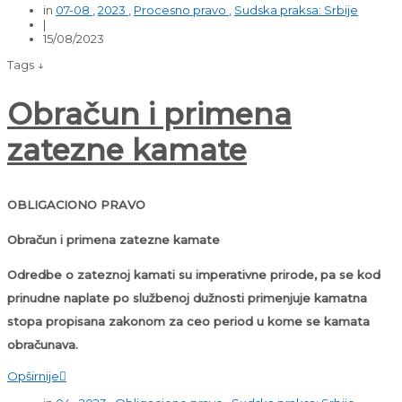
in
07-08
,
2023
,
Procesno pravo
,
Sudska praksa: Srbije
|
15/08/2023
Tags ↓
Obračun i primena
zatezne kamate
OBLIGACIONO PRAVO
Obračun i primena zatezne kamate
Odredbe o zateznoj kamati su imperativne prirode, pa se kod
prinudne naplate po službenoj dužnosti primenjuje kamatna
stopa propisana zakonom za ceo period u kome se kamata
obračunava.
Opširnije
