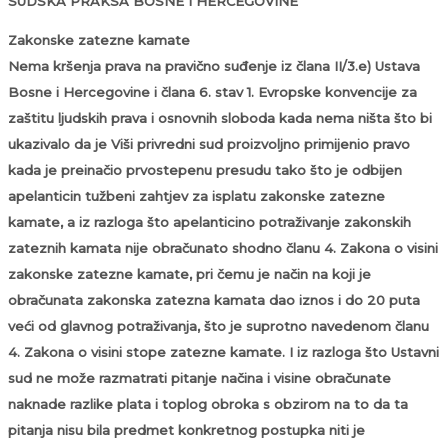
SUDSKA PRAKSA BOSNE I HERCEGOVINE
Zakonske zatezne kamate
Nema kršenja prava na pravično suđenje iz člana II/3.e) Ustava
Bosne i Hercegovine i člana 6. stav 1. Evropske konvencije za
zaštitu ljudskih prava i osnovnih sloboda kada nema ništa što bi
ukazivalo da je Viši privredni sud proizvoljno primijenio pravo
kada je preinačio prvostepenu presudu tako što je odbijen
apelanticin tužbeni zahtjev za isplatu zakonske zatezne
kamate, a iz razloga što apelanticino potraživanje zakonskih
zateznih kamata nije obračunato shodno članu 4. Zakona o visini
zakonske zatezne kamate, pri čemu je način na koji je
obračunata zakonska zatezna kamata dao iznos i do 20 puta
veći od glavnog potraživanja, što je suprotno navedenom članu
4. Zakona o visini stope zatezne kamate. I iz razloga što Ustavni
sud ne može razmatrati pitanje načina i visine obračunate
naknade razlike plata i toplog obroka s obzirom na to da ta
pitanja nisu bila predmet konkretnog postupka niti je