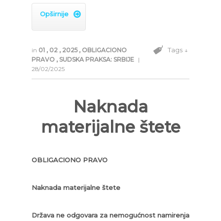
Opširnije

Tags ↓
in
01
,
02
,
2025
,
OBLIGACIONO
PRAVO
,
SUDSKA PRAKSA: SRBIJE
|
28/02/2025
Naknada
materijalne štete
OBLIGACIONO PRAVO
Naknada materijalne štete
Država ne odgovara za nemogućnost namirenja