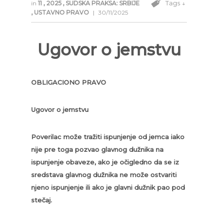
Tags ↓
in
11
,
2025
,
SUDSKA PRAKSA: SRBIJE
,
USTAVNO PRAVO
|
30/11/2025
Ugovor o jemstvu
OBLIGACIONO PRAVO
Ugovor o jemstvu
Poverilac može tražiti ispunjenje od jemca iako
nije pre toga pozvao glavnog dužnika na
ispunjenje obaveze, ako je očigledno da se iz
sredstava glavnog dužnika ne može ostvariti
njeno ispunjenje ili ako je glavni dužnik pao pod
stečaj.