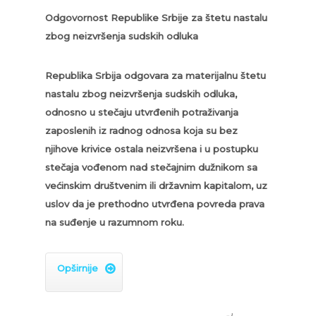
Odgovornost Republike Srbije za štetu nastalu
zbog neizvršenja sudskih odluka
Republika Srbija odgovara za materijalnu štetu
nastalu zbog neizvršenja sudskih odluka,
odnosno u stečaju utvrđenih potraživanja
zaposlenih iz radnog odnosa koja su bez
njihove krivice ostala neizvršena i u postupku
stečaja vođenom nad stečajnim dužnikom sa
većinskim društvenim ili državnim kapitalom, uz
uslov da je prethodno utvrđena povreda prava
na suđenje u razumnom roku.
Opširnije
