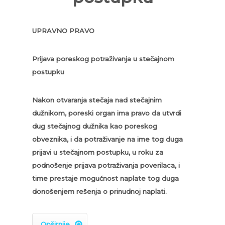
UPRAVNO PRAVO
Prijava poreskog potraživanja u stečajnom
postupku
Nakon otvaranja stečaja nad stečajnim
dužnikom, poreski organ ima pravo da utvrdi
dug stečajnog dužnika kao poreskog
obveznika, i da potraživanje na ime tog duga
prijavi u stečajnom postupku, u roku za
podnošenje prijava potraživanja poverilaca, i
time prestaje mogućnost naplate tog duga
donošenjem rešenja o prinudnoj naplati.
Opširnije
