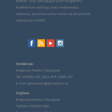
prakse“, koji, zahvaljujući svom bogatom i
kvalitetnom sadržaju, kao i redovnošću
izlaženja, zauzima visoko mesto na listi pravnih
izdanja još od 1992.
Redakcija:
Kraljevića Marka 1, Beograd
Tel: 011/2182-163, 2623-879, 3288-272
E-mail: glosarijum@glosarijum.rs
Knjižara:
Kraljevića Marka 1, Beograd
Tel/faks: 011/2637-282