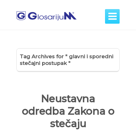

Tag Archives for " glavni i sporedni
stečajni postupak "
Neustavna
odredba Zakona o
stečaju