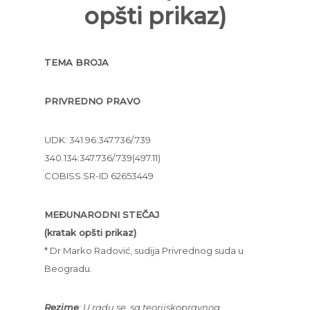
opšti prikaz)
TEMA BROJA
PRIVREDNO PRAVO
UDK: 341.96:347.736/.739
340.134:347.736/.739(497.11)
COBISS.SR-ID 62653449
MEĐUNARODNI STEČAJ
(kratak opšti prikaz)
* Dr Marko Radović, sudija Privrednog suda u
Beogradu.
Rezime
: U radu se, sa teorijskopravnog