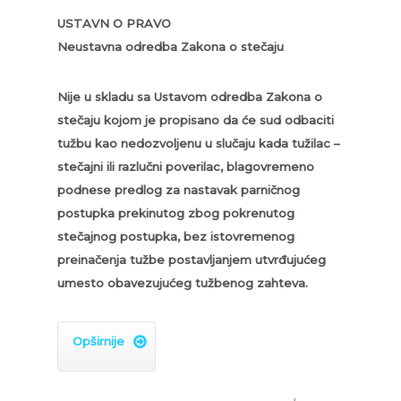
USTAVN O PRAVO
Neustavna odredba Zakona o stečaju
Nije u skladu sa Ustavom odredba Zakona o
stečaju kojom je propisano da će sud odbaciti
tužbu kao nedozvoljenu u slučaju kada tužilac –
stečajni ili razlučni poverilac, blagovremeno
podnese predlog za nastavak parničnog
postupka prekinutog zbog pokrenutog
stečajnog postupka, bez istovremenog
preinačenja tužbe postavljanjem utvrđujućeg
umesto obavezujućeg tužbenog zahteva.
Opširnije
