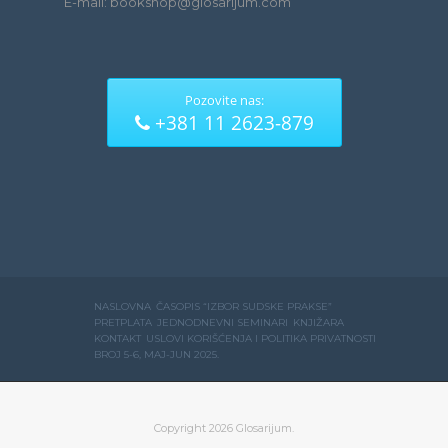
E-mail: bookshop@glosarijum.com
Pozovite nas:
+381 11 2623-879
NASLOVNA
ČASOPIS “IZBOR SUDSKE PRAKSE”
PRETPLATA
JEDNODNEVNI SEMINARI
KNJIŽARA
KONTAKT
USLOVI KORIŠĆENJA I POLITIKA PRIVATNOSTI
BROJ 5-6, MAJ-JUN 2025.
Copyright 2026 Glosarijum.