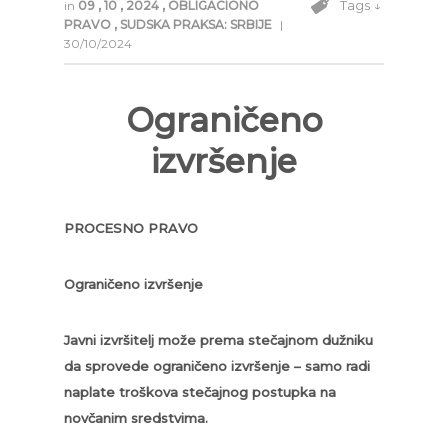
Tags ↓
in
09
,
10
,
2024
,
OBLIGACIONO
PRAVO
,
SUDSKA PRAKSA: SRBIJE
|
30/10/2024
Ograničeno
izvršenje
PROCESNO PRAVO
Ograničeno izvršenje
Javni izvršitelj može prema stečajnom dužniku
da sprovede ograničeno izvršenje – samo radi
naplate troškova stečajnog postupka na
novčanim sredstvima.