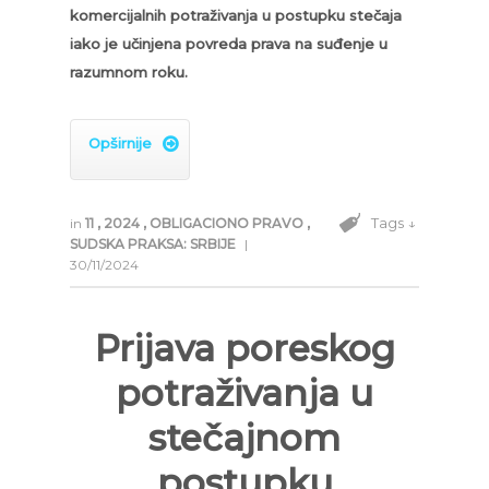
komercijalnih potraživanja u postupku stečaja
iako je učinjena povreda prava na suđenje u
razumnom roku.
Opširnije

Tags ↓
in
11
,
2024
,
OBLIGACIONO PRAVO
,
SUDSKA PRAKSA: SRBIJE
|
30/11/2024
Prijava poreskog
potraživanja u
stečajnom
postupku