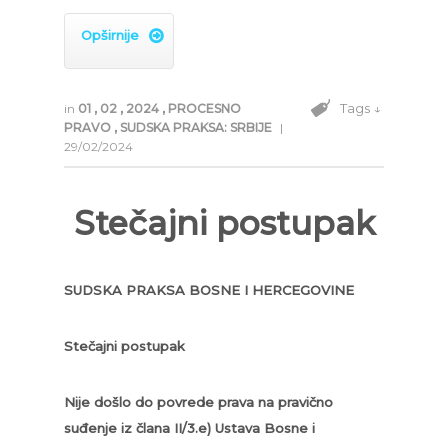
Opširnije

Tags ↓
in
01
,
02
,
2024
,
PROCESNO
PRAVO
,
SUDSKA PRAKSA: SRBIJE
|
29/02/2024
Stečajni postupak
SUDSKA PRAKSA BOSNE I HERCEGOVINE
Stečajni postupak
Nije došlo do povrede prava na pravično
suđenje iz člana II/3.e) Ustava Bosne i