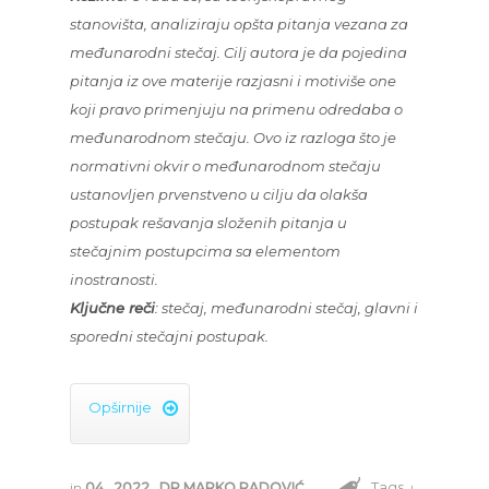
stanovišta, analiziraju opšta pitanja vezana za
međunarodni stečaj. Cilj autora je da pojedina
pitanja iz ove materije razjasni i motiviše one
koji pravo primenjuju na primenu odredaba o
međunarodnom stečaju. Ovo iz razloga što je
normativni okvir o međunarodnom stečaju
ustanovljen prvenstveno u cilju da olakša
postupak rešavanja složenih pitanja u
stečajnim postupcima sa elementom
inostranosti.
Ključne reči
: stečaj, međunarodni stečaj, glavni i
sporedni stečajni postupak.
Opširnije

Tags ↓
in
04
,
2022
,
DR MARKO RADOVIĆ
,