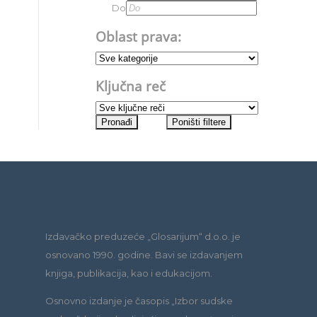
Do
Oblast prava:
Ključna reč
Izdavačko preduzeće „Glosarijum“ d.o.o. je
osnovano 1990. godine. Bavi se izdavanjem
knjiga, publikacija, kao i edukacijom.
Osnovno izdanje je časopis „Izbor sudske