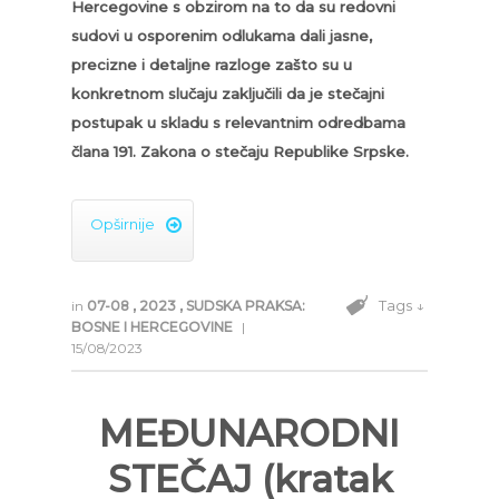
Hercegovine s obzirom na to da su redovni
sudovi u osporenim odlukama dali jasne,
precizne i detaljne razloge zašto su u
konkretnom slučaju zaključili da je stečajni
postupak u skladu s relevantnim odredbama
člana 191. Zakona o stečaju Republike Srpske.
Opširnije

Tags ↓
in
07-08
,
2023
,
SUDSKA PRAKSA:
BOSNE I HERCEGOVINE
|
15/08/2023
MEĐUNARODNI
STEČAJ (kratak