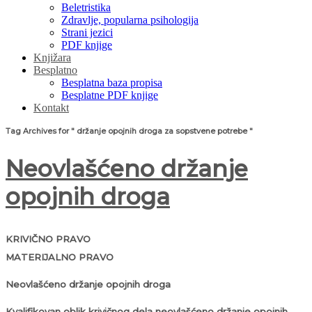
Beletristika
Zdravlje, popularna psihologija
Strani jezici
PDF knjige
Knjižara
Besplatno
Besplatna baza propisa
Besplatne PDF knjige
Kontakt
Tag Archives for " držanje opojnih droga za sopstvene potrebe "
Neovlašćeno držanje
opojnih droga
KRIVIČNO PRAVO
MATERIJALNO PRAVO
Neovlašćeno držanje opojnih droga
Kvalifikovan oblik krivičnog dela neovlašćeno držanje opojnih