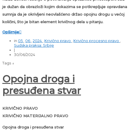
je dužan da obrazloži kojim dokazima se potkrepljuje opravdana
sumnja da je okrivljeni neovlašćeno držao opojnu drogu u većoj
količini, što je bitan element krivičnog dela u pitanju.
Opširnije

in
05
,
06
,
2024
,
Krivično pravo
,
Krivično procesno pravo
,
Sudska praksa: Srbije
|
30/06/2024
Tags ↓
Opojna droga i
presuđena stvar
KRIVIČNO PRAVO
KRIVIČNO MATERIJALNO PRAVO
Opojna droga i presuđena stvar