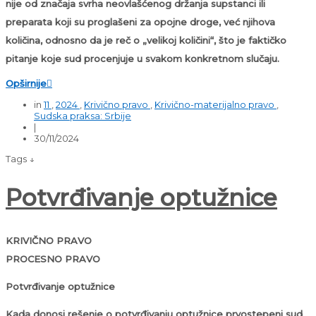
nije od značaja svrha neovlašćenog držanja supstanci ili
preparata koji su proglašeni za opojne droge, već njihova
količina, odnosno da je reč o „velikoj količini“, što je faktičko
pitanje koje sud procenjuje u svakom konkretnom slučaju.
Opširnije

in
11
,
2024
,
Krivično pravo
,
Krivično-materijalno pravo
,
Sudska praksa: Srbije
|
30/11/2024
Tags ↓
Potvrđivanje optužnice
KRIVIČNO PRAVO
PROCESNO PRAVO
Potvrđivanje optužnice
Kada donosi rešenje o potvrđivanju optužnice prvostepeni sud