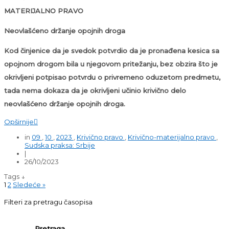
MATERIJALNO PRAVO
Neovlašćeno držanje opojnih droga
Kod činjenice da je svedok potvrdio da je pronađena kesica sa
opojnom drogom bila u njegovom pritežanju, bez obzira što je
okrivljeni potpisao potvrdu o privremeno oduzetom predmetu,
tada nema dokaza da je okrivljeni učinio krivično delo
neovlašćeno držanje opojnih droga.
Opširnije

in
09
,
10
,
2023
,
Krivično pravo
,
Krivično-materijalno pravo
,
Sudska praksa: Srbije
|
26/10/2023
Tags ↓
1
2
Sledeće »
Filteri za pretragu časopisa
Pretraga