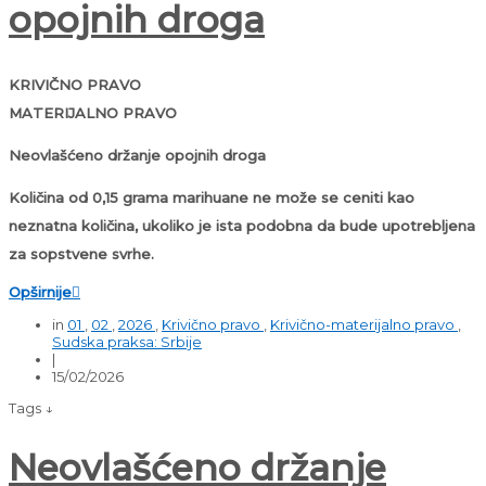
opojnih droga
KRIVIČNO PRAVO
MATERIJALNO PRAVO
Neovlašćeno držanje opojnih droga
Količina od 0,15 grama marihuane ne može se ceniti kao
neznatna količina, ukoliko je ista podobna da bude upotrebljena
za sopstvene svrhe.
Opširnije

in
01
,
02
,
2026
,
Krivično pravo
,
Krivično-materijalno pravo
,
Sudska praksa: Srbije
|
15/02/2026
Tags ↓
Neovlašćeno držanje