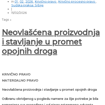
in
01
,
02
,
2026
,
Krivično pravo
,
Krivično procesno pravo
,
Sudska praksa: Srbije
|
15/02/2026
Tags ↓
Neovlašćena proizvodnja
i stavljanje u promet
opojnih droga
KRIVIČNO PRAVO
MATERIJALNO PRAVO
Neovlašćena proizvodnja i stavljanje u promet opojnih droga
Odbranu okrivljenog u pogledu namere za čije potrebe je bila
namenjena sva pronađena i od njega privremeno oduzeta