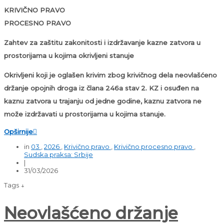
KRIVIČNO PRAVO
PROCESNO PRAVO
Zahtev za zaštitu zakonitosti i izdržavanje kazne zatvora u
prostorijama u kojima okrivljeni stanuje
Okrivljeni koji je oglašen krivim zbog krivičnog dela neovlašćeno
držanje opojnih droga iz člana 246a stav 2. KZ i osuđen
na
kaznu zatvora u trajanju od jedne godine, kaznu zatvora ne
može izdržavati u prostorijama u kojima stanuje.
Opširnije

in
03
,
2026
,
Krivično pravo
,
Krivično procesno pravo
,
Sudska praksa: Srbije
|
31/03/2026
Tags ↓
Neovlašćeno držanje