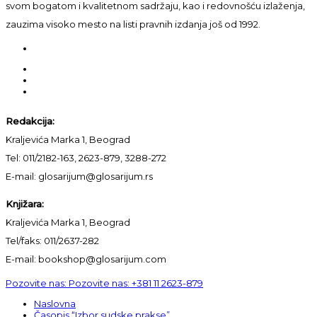
svom bogatom i kvalitetnom sadržaju, kao i redovnošću izlaženja,
zauzima visoko mesto na listi pravnih izdanja još od 1992.
Redakcija:
Kraljevića Marka 1, Beograd
Tel: 011/2182-163, 2623-879, 3288-272
E-mail: glosarijum@glosarijum.rs
Knjižara:
Kraljevića Marka 1, Beograd
Tel/faks: 011/2637-282
E-mail: bookshop@glosarijum.com
Pozovite nas:
Pozovite nas:
+381 11 2623-879
Naslovna
Časopis “Izbor sudske prakse”