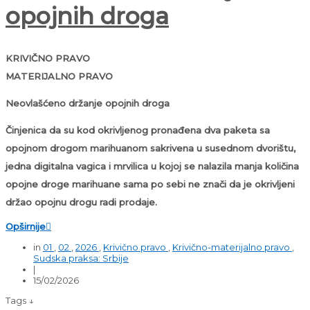
opojnih droga
KRIVIČNO PRAVO
MATERIJALNO PRAVO
Neovlašćeno držanje opojnih droga
Činjenica da su kod okrivljenog pronađena dva paketa sa
opojnom drogom marihuanom sakrivena u susednom dvorištu,
jedna digitalna vagica i mrvilica u kojoj se nalazila manja količina
opojne droge marihuane sama po sebi ne znači da je
okrivljeni
držao opojnu drogu radi prodaje.
Opširnije

in
01
,
02
,
2026
,
Krivično pravo
,
Krivično-materijalno pravo
,
Sudska praksa: Srbije
|
15/02/2026
Tags ↓