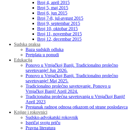
Broj 4, april 2015
Broj 5, maj 2015
Broj 6, jun 2015
Broj 7-8, jul-avgust 2015
Broj 9, septembar 2015
Broj 10, oktobar 2015
Broj 11, novembar 2015
Broj 12, decembar 2015
Sudska praksa
Baza sudskih odluka
Pretplata u ponudi
Edukacija
Ponovo u Vrnjačkoj Banji. Tradicionalno prolećno
savetovanje! Jun 2026.
Ponovo u Vrnjačkoj Banji. Tradicionalno prolećno
savetovanje! Maj 2025.
Tradicionalno prolećno savetovanje. Ponovo u
Vrnjačkoj Banji! April 2024.
Tradicionalna prolećna savetovanja u Vrnjačkoj Banji!
April 2023
Prestanak radnog odnosa otkazom od strane poslodavca
Knjige i rokovnici
Sudsko-advokatski rokovnik
Ispričaj svoju priču
Pravna literatura