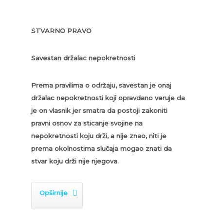
STVARNO PRAVO
Savestan držalac nepokretnosti
Prema pravilima o održaju, savestan je onaj
držalac nepokretnosti koji opravdano veruje da
je on vlasnik jer smatra da postoji zakoniti
pravni osnov za sticanje svojine na
nepokretnosti koju drži, a nije znao, niti je
prema okolnostima slučaja mogao znati da
stvar koju drži nije njegova.

Opširnije