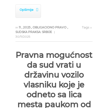

Opširnije
Tags ↓
in
11
,
2025
,
OBLIGACIONO PRAVO
,
SUDSKA PRAKSA: SRBIJE
|
30/11/2025
Pravna mogućnost
da sud vrati u
državinu vozilo
vlasniku koje je
odneto sa lica
mesta paukom od