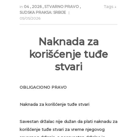
Tags ↓
in
04
,
2026
,
STVARNO PRAVO
,
SUDSKA PRAKSA: SRBIJE
|
05/05/2026
Naknada za
korišćenje tuđe
stvari
OBLIGACIONO PRAVO
Naknada za korišćenje tuđe stvari
Savestan držalac nije dužan da plati naknadu za
korišćenje tuđe stvari za vreme njegovog