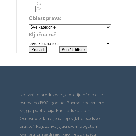
Do
Oblast prava:
Ključna reč
Izdavačko preduzeće „Glosarijum“ d.o.o. je
osnovano 1990. godine. Bavi se izdavanjem
knjiga, publikacija, kao i edukacijom.
Osnovno izdanje je časopis „Izbor sudske
prakse“, koji, zahvaljujući svom bogatom i
kvalitetnom sadržaju, kao i redovnošću