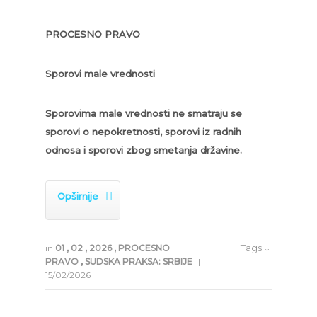
PROCESNO PRAVO
Sporovi male vrednosti
Sporovima male vrednosti ne smatraju se
sporovi o nepokretnosti, sporovi iz radnih
odnosa i sporovi zbog smetanja državine.

Opširnije
Tags ↓
in
01
,
02
,
2026
,
PROCESNO
PRAVO
,
SUDSKA PRAKSA: SRBIJE
|
15/02/2026