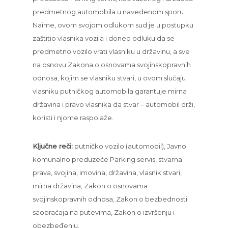
predmetnog automobila u navedenom sporu.
Naime, ovom svojom odlukom sud je u postupku
zaštitio vlasnika vozila i doneo odluku da se
predmetno vozilo vrati vlasniku u državinu, a sve
na osnovu Zakona o osnovama svojinskopravnih
odnosa, kojim se vlasniku stvari, u ovom slučaju
vlasniku putničkog automobila garantuje mirna
državina i pravo vlasnika da stvar – automobil drži,
koristi i njome raspolaže.
Ključne reči:
putničko vozilo (automobil), Javno
komunalno preduzeće Parking servis, stvarna
prava, svojina, imovina, državina, vlasnik stvari,
mirna državina, Zakon o osnovama
svojinskopravnih odnosa, Zakon o bezbednosti
saobraćaja na putevima, Zakon o izvršenju i
obezbeđenju.