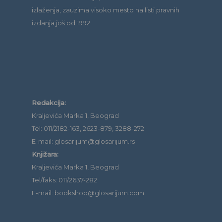
izlaženja, zauzima visoko mesto na listi pravnih
izdanja još od 1992.
Redakcija:
Kraljevića Marka 1, Beograd
Tel: 011/2182-163, 2623-879, 3288-272
E-mail: glosarijum@glosarijum.rs
Knjižara:
Kraljevića Marka 1, Beograd
Tel/faks: 011/2637-282
E-mail: bookshop@glosarijum.com