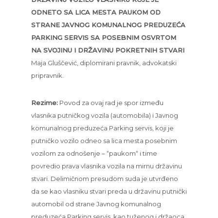
ODNETO SA LICA MESTA PAUKOM OD
STRANE JAVNOG KOMUNALNOG PREDUZEĆA
PARKING SERVIS SA POSEBNIM OSVRTOM
NA SVOJINU I DRŽAVINU POKRETNIH STVARI
Maja Gluščević, diplomirani pravnik, advokatski
pripravnik.
Rezime:
Povod za ovaj rad je spor između
vlasnika putničkog vozila (automobila) i Javnog
komunalnog preduzeća Parking servis, koji je
putničko vozilo odneo sa lica mesta posebnim
vozilom za odnošenje – “paukom“ i time
povredio prava vlasnika vozila na mirnu državinu
stvari. Delimičnom presudom suda je utvrđeno
da se kao vlasniku stvari preda u državinu putnički
automobil od strane Javnog komunalnog
preduzeća Parking servis, kao tuženog i držaoca