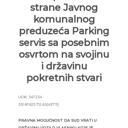
strane Javnog
komunalnog
preduzeća Parking
servis sa posebnim
osvrtom na svojinu
i državinu
pokretnih stvari
UDK: 347.234
351.81:625.712.63(497.11)
PRAVNA MOGUĆNOST DA SUD VRATI U
DRŽAVINU VOZILO VLASNIKU KOJE JE