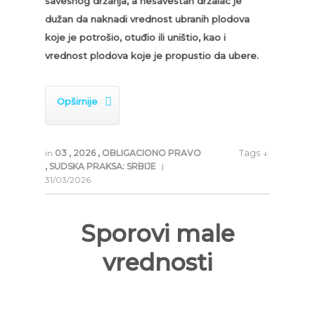
savesnog držanja, a nesavestan
držalac je
dužan da naknadi vrednost ubranih plodova
koje je potrošio, otuđio ili uništio, kao i
vrednost plodova koje je
propustio da ubere.

Opširnije
Tags ↓
in
03
,
2026
,
OBLIGACIONO PRAVO
,
SUDSKA PRAKSA: SRBIJE
|
31/03/2026
Sporovi male
vrednosti