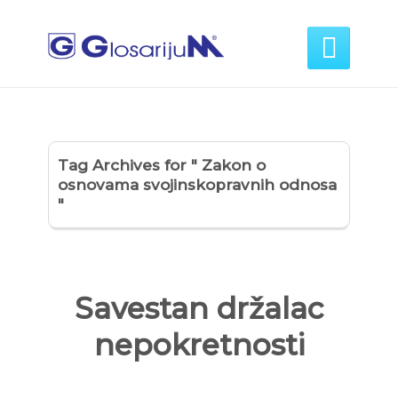

Tag Archives for " Zakon o
osnovama svojinskopravnih odnosa
"
Savestan držalac
nepokretnosti