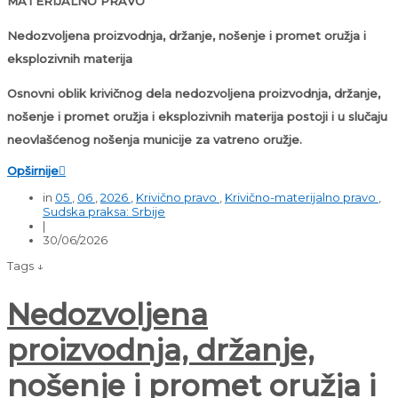
MATERIJALNO PRAVO
Nedozvoljena proizvodnja, držanje, nošenje i promet oružja i
eksplozivnih materija
Osnovni oblik krivičnog dela nedozvoljena proizvodnja, držanje,
nošenje i promet oružja i eksplozivnih materija postoji i u slučaju
neovlašćenog nošenja municije za vatreno oružje.
Opširnije

in
05
,
06
,
2026
,
Krivično pravo
,
Krivično-materijalno pravo
,
Sudska praksa: Srbije
|
30/06/2026
Tags ↓
Nedozvoljena
proizvodnja, držanje,
nošenje i promet oružja i