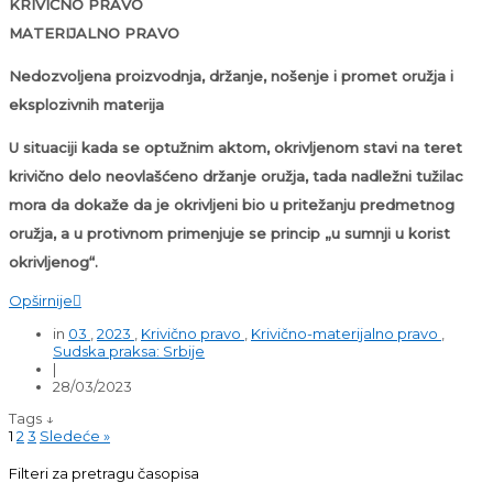
KRIVIČNO PRAVO
MATERIJALNO PRAVO
Nedozvoljena proizvodnja, držanje, nošenje i promet oružja i
eksplozivnih materija
U situaciji kada se optužnim aktom, okrivljenom stavi na teret
krivično delo neovlašćeno držanje oružja, tada nadležni tužilac
mora da dokaže da je okrivljeni bio u pritežanju predmetnog
oružja, a u protivnom primenjuje se princip „u sumnji u korist
okrivljenog“.
Opširnije

in
03
,
2023
,
Krivično pravo
,
Krivično-materijalno pravo
,
Sudska praksa: Srbije
|
28/03/2023
Tags ↓
1
2
3
Sledeće »
Filteri za pretragu časopisa