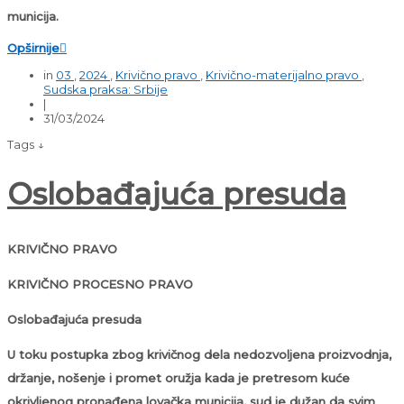
municija.
Opširnije

in
03
,
2024
,
Krivično pravo
,
Krivično-materijalno pravo
,
Sudska praksa: Srbije
|
31/03/2024
Tags ↓
Oslobađajuća presuda
KRIVIČNO PRAVO
KRIVIČNO PROCESNO PRAVO
Oslobađajuća presuda
U toku postupka zbog krivičnog dela nedozvoljena proizvodnja,
držanje, nošenje i promet oružja kada je pretresom kuće
okrivljenog pronađena lovačka municija, sud je dužan da svim