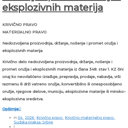
eksplozivnih materija
KRIVIČNO PRAVO
MATERIJALNO PRAVO
Nedozvoljena proizvodnja, držanje, nošenje i promet oružja i
eksplozivnih materija
Krivično delo nedozvoljena proizvodnja, držanje, nošenje i
promet oružja i eksplozivnih materija iz člana 348. stav 1. KZ čini
onaj ko neovlašćeno izrađuje, prepravlja, prodaje, nabavlja, vrši
razmenu ili drži vatreno oružje, konvertibilno ili onesposobljeno
oružje, njegove delove, municiju, eksplozivne materije ili minsko–
eksplozivna sredstva.
Opširnije

in
04
,
2026
,
Krivično pravo
,
Krivično-materijalno pravo
,
Sudska praksa: Srbije
|