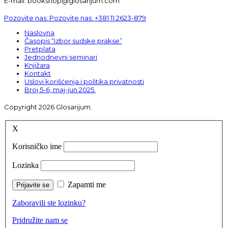
E-mail: bookshop@glosarijum.com
Pozovite nas:
Pozovite nas:
+381 11 2623-879
Naslovna
Časopis “Izbor sudske prakse”
Pretplata
Jednodnevni seminari
Knjižara
Kontakt
Uslovi korišćenja i politika privatnosti
Broj 5-6, maj-jun 2025.
Copyright 2026 Glosarijum.
X
Korisničko ime
Lozinka
Zapamti me
Zaboravili ste lozinku?
Pridružite nam se