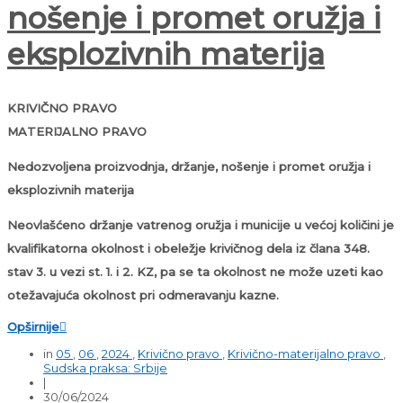
nošenje i promet oružja i
eksplozivnih materija
KRIVIČNO PRAVO
MATERIJALNO PRAVO
Nedozvoljena proizvodnja, držanje, nošenje i promet oružja i
eksplozivnih materija
Neovlašćeno držanje vatrenog oružja i municije u većoj količini je
kvalifikatorna okolnost i obeležje krivičnog dela iz člana 348.
stav 3. u vezi st. 1. i 2. KZ, pa se ta okolnost ne može uzeti kao
otežavajuća okolnost pri odmeravanju kazne.
Opširnije

in
05
,
06
,
2024
,
Krivično pravo
,
Krivično-materijalno pravo
,
Sudska praksa: Srbije
|
30/06/2024