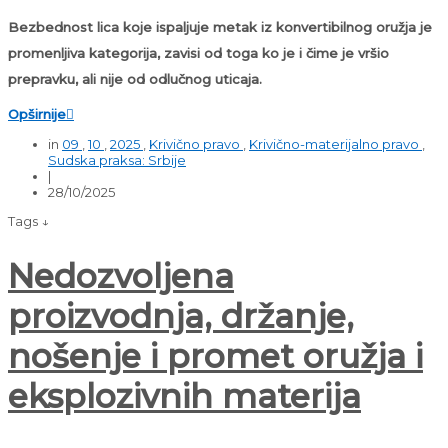
Bezbednost lica koje ispaljuje metak iz konvertibilnog oružja je
promenljiva kategorija, zavisi od toga ko je i čime je vršio
prepravku, ali nije od odlučnog uticaja.
Opširnije

in
09
,
10
,
2025
,
Krivično pravo
,
Krivično-materijalno pravo
,
Sudska praksa: Srbije
|
28/10/2025
Tags ↓
Nedozvoljena
proizvodnja, držanje,
nošenje i promet oružja i
eksplozivnih materija