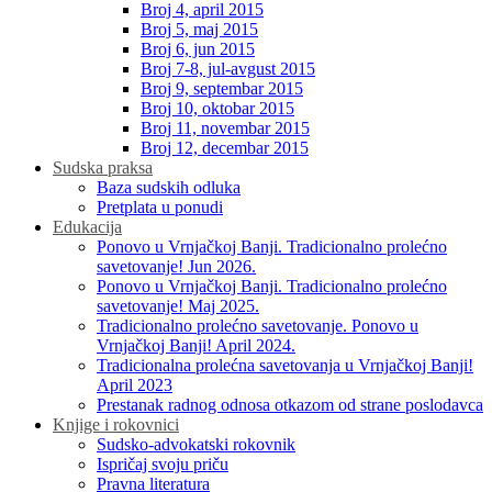
Broj 4, april 2015
Broj 5, maj 2015
Broj 6, jun 2015
Broj 7-8, jul-avgust 2015
Broj 9, septembar 2015
Broj 10, oktobar 2015
Broj 11, novembar 2015
Broj 12, decembar 2015
Sudska praksa
Baza sudskih odluka
Pretplata u ponudi
Edukacija
Ponovo u Vrnjačkoj Banji. Tradicionalno prolećno
savetovanje! Jun 2026.
Ponovo u Vrnjačkoj Banji. Tradicionalno prolećno
savetovanje! Maj 2025.
Tradicionalno prolećno savetovanje. Ponovo u
Vrnjačkoj Banji! April 2024.
Tradicionalna prolećna savetovanja u Vrnjačkoj Banji!
April 2023
Prestanak radnog odnosa otkazom od strane poslodavca
Knjige i rokovnici
Sudsko-advokatski rokovnik
Ispričaj svoju priču
Pravna literatura