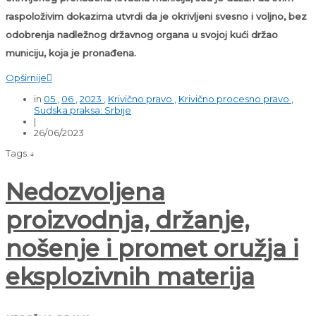
raspoloživim dokazima utvrdi da je okrivljeni svesno i voljno, bez
odobrenja nadležnog državnog organa u svojoj kući držao
municiju, koja je pronađena.
Opširnije

in
05
,
06
,
2023
,
Krivično pravo
,
Krivično procesno pravo
,
Sudska praksa: Srbije
|
26/06/2023
Tags ↓
Nedozvoljena
proizvodnja, držanje,
nošenje i promet oružja i
eksplozivnih materija