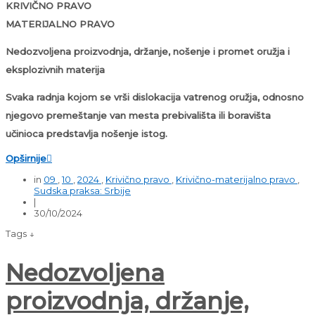
KRIVIČNO PRAVO
MATERIJALNO PRAVO
Nedozvoljena proizvodnja, držanje, nošenje i promet oružja i
eksplozivnih materija
Svaka radnja kojom se vrši dislokacija vatrenog oružja, odnosno
njegovo premeštanje van mesta prebivališta ili boravišta
učinioca predstavlja nošenje istog.
Opširnije

in
09
,
10
,
2024
,
Krivično pravo
,
Krivično-materijalno pravo
,
Sudska praksa: Srbije
|
30/10/2024
Tags ↓
Nedozvoljena
proizvodnja, držanje,