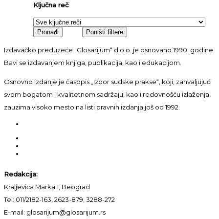
Ključna reč
Izdavačko preduzeće „Glosarijum“ d.o.o. je osnovano 1990. godine.
Bavi se izdavanjem knjiga, publikacija, kao i edukacijom.
Osnovno izdanje je časopis „Izbor sudske prakse“, koji, zahvaljujući
svom bogatom i kvalitetnom sadržaju, kao i redovnošću izlaženja,
zauzima visoko mesto na listi pravnih izdanja još od 1992.
Redakcija:
Kraljevića Marka 1, Beograd
Tel: 011/2182-163, 2623-879, 3288-272
E-mail: glosarijum@glosarijum.rs