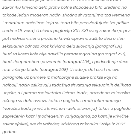
zakoniku krivična dela protiv polne slobode su bila uređena na
takođe jedan moderan način, shodno shvatanjima tog vremena
i moralnim načelima koja su tada bila preovlađujuća (za prilike
sredine 19. veka). U okviru poglavlja XX i XXI ovog zakonika je prvi
put nedvosmisleno pružena krivičnopravna zaštita deci u sferi
seksualnih odnosa kroz krivična dela silovanja (paragraf 191),
blud sa licem koje nije navršilo petnaest godina (paragraf 201),
blud zloupotrebom poverenja (paragraf 205), i podvođenje dece
radi vršenja bluda (paragraf 208). U radu je dat osvrt na ove
paragrafe, uz primere iz malobrojne sudske prakse koji na
najbolji način oslikavaju tadašnja shvatanja seksualnih delikata
uopšte, a i prema maloletnim licima. Inače, navedena zakonska
rešenja su dala osnovu kako u pogledu samih inkriminacija
(naročito kada je reč o krivičnom delu silovanja), tako i u pogledu
zaprećenih kazni (s određenim varijacijama) za kasnije krivične
zakone(nike), sve do važećeg Krivičnog zakonika Srbije iz 2005.
godine.