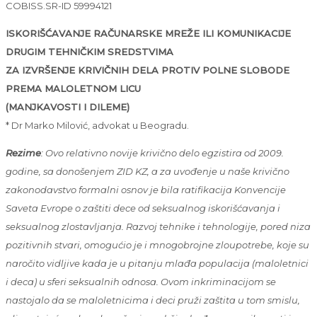
COBISS.SR-ID 59994121
ISKORIŠĆAVANJE RAČUNARSKE MREŽE ILI KOMUNIKACIJE
DRUGIM TEHNIČKIM SREDSTVIMA
ZA IZVRŠENJE KRIVIČNIH DELA PROTIV POLNE SLOBODE
PREMA MALOLETNOM LICU
(MANJKAVOSTI I DILEME)
* Dr Marko Milović, advokat u Beogradu.
Rezime
: Ovo relativno novije krivično delo egzistira od 2009.
godine, sa donošenjem ZID KZ, a za uvođenje u naše krivično
zakonodavstvo formalni osnov je bila ratifikacija Konvencije
Saveta Evrope o zaštiti dece od seksualnog iskorišćavanja i
seksualnog zlostavljanja. Razvoj tehnike i tehnologije, pored niza
pozitivnih stvari, omogućio je i mnogobrojne zloupotrebe, koje su
naročito vidljive kada je u pitanju mlađa populacija (maloletnici
i deca) u sferi seksualnih odnosa. Ovom inkriminacijom se
nastojalo da se maloletnicima i deci pruži zaštita u tom smislu,