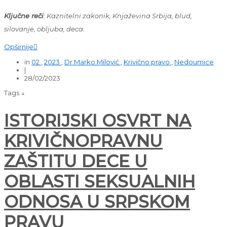
Ključne reči
: Kaznitelni zakonik, Knjaževina Srbija, blud,
silovanje, obljuba, deca.
Opširnije

in
02
,
2023
,
Dr Marko Milović
,
Krivično pravo
,
Nedoumice
|
28/02/2023
Tags ↓
ISTORIJSKI OSVRT NA
KRIVIČNOPRAVNU
ZAŠTITU DECE U
OBLASTI SEKSUALNIH
ODNOSA U SRPSKOM
PRAVU