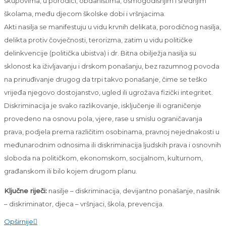
skupovima, u porodici, obdaništima, osmogodišnjim i srednjim
školama, među djecom školske dobi i vršnjacima.
Akti nasilja se manifestuju u vidu krvnih delikata, porodičnog nasilja,
delikta protiv čovječnosti, terorizma, zatim u vidu političke
delinkvencije (politička ubistva) i dr. Bitna obilježja nasilja su
sklonost ka iživljavanju i drskom ponašanju, bez razumnog povoda
na prinuđivanje drugog da trpi takvo ponašanje, čime se teško
vrijeđa njegovo dostojanstvo, ugled ili ugrožava fizički integritet.
Diskriminacija je svako razlikovanje, isključenje ili ograničenje
provedeno na osnovu pola, vjere, rase u smislu ograničavanja
prava, podjela prema različitim osobinama, pravnoj nejednakosti u
međunarodnim odnosima ili diskriminacija ljudskih prava i osnovnih
sloboda na političkom, ekonomskom, socijalnom, kulturnom,
građanskom ili bilo kojem drugom planu.
Ključne riječi:
nasilje – diskriminacija, devijantno ponašanje, nasilnik
– diskriminator, djeca – vršnjaci, škola, prevencija.
Opširnije
