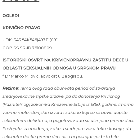
OGLEDI
KRIVIČNO PRAVO
UDK: 343.541/.546(497.11)(091)
COBISS.SR-ID 76108809
ISTORIJSKI OSVRT NA KRIVIČNOPRAVNU ZAŠTITU DECE U
OBLASTI SEKSUALNIH ODNOSA U SRPSKOM PRAVU
* Dr Marko Milović, advokat u Beogradu.
Rezime
: Tema ovog rada obuhvata period od stvaranja
srednjovekovne srpske države, pa do donošenja Krivičnog
(Kaznitelnog) zakonika Kneževine Srbije iz 1860. godine. Imamo
veoma malo istorijskih izvora i zakona koji su se bavili uopšte
seksualnim deliktima, a pogotovo kada su učinjena prema deci.
Postojala su ubeđenja, kako u srednjem veku tako i kasnije, da
seksualni delikti prema deci nisu ni postojali jer bi to bilo