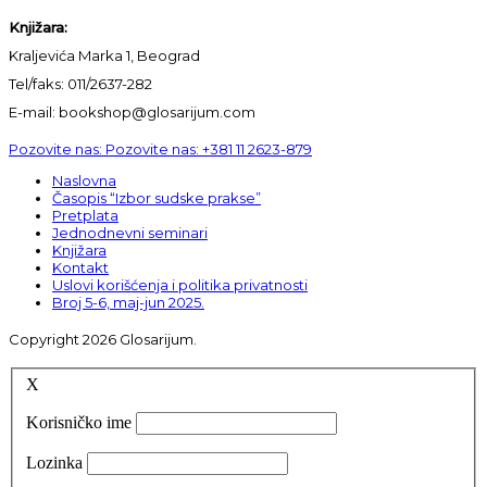
Knjižara:
Kraljevića Marka 1, Beograd
Tel/faks: 011/2637-282
E-mail: bookshop@glosarijum.com
Pozovite nas:
Pozovite nas:
+381 11 2623-879
Naslovna
Časopis “Izbor sudske prakse”
Pretplata
Jednodnevni seminari
Knjižara
Kontakt
Uslovi korišćenja i politika privatnosti
Broj 5-6, maj-jun 2025.
Copyright 2026 Glosarijum.
X
Korisničko ime
Lozinka