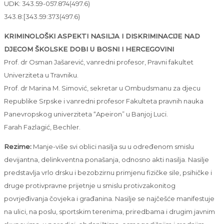
UDK: 343.59-057.874(497.6)
343.8:[343.59:373(497.6)
KRIMINOLOŠKI ASPEKTI NASILJA I DISKRIMINACIJE NAD
DJECOM ŠKOLSKE DOBI U BOSNI I HERCEGOVINI
Prof. dr Osman Jašarević, vanredni profesor, Pravni fakultet
Univerziteta u Travniku.
Prof. dr Marina M. Simović, sekretar u Ombudsmanu za djecu
Republike Srpske i vanredni profesor Fakulteta pravnih nauka
Panevropskog univerziteta “Apeiron” u Banjoj Luci.
Farah Fazlagić, Bechler.
Rezime:
Manje-više svi oblici nasilja su u određenom smislu
devijantna, delinkventna ponašanja, odnosno akti nasilja. Nasilje
predstavlja vrlo drsku i bezobzirnu primjenu fizičke sile, psihičke i
druge protivpravne prijetnje u smislu protivzakonitog
povrjeđivanja čovjeka i građanina. Nasilje se najčešće manifestuje
na ulici, na poslu, sportskim terenima, priredbama i drugim javnim