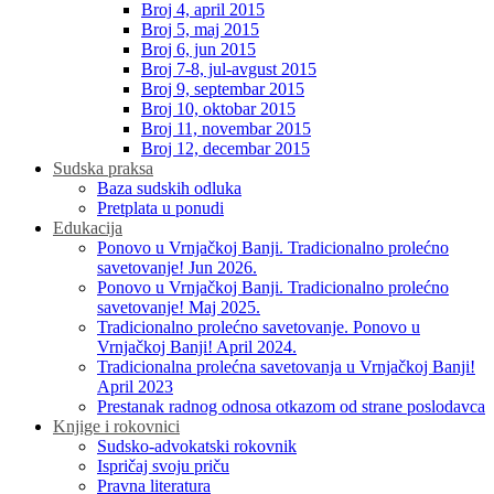
Broj 4, april 2015
Broj 5, maj 2015
Broj 6, jun 2015
Broj 7-8, jul-avgust 2015
Broj 9, septembar 2015
Broj 10, oktobar 2015
Broj 11, novembar 2015
Broj 12, decembar 2015
Sudska praksa
Baza sudskih odluka
Pretplata u ponudi
Edukacija
Ponovo u Vrnjačkoj Banji. Tradicionalno prolećno
savetovanje! Jun 2026.
Ponovo u Vrnjačkoj Banji. Tradicionalno prolećno
savetovanje! Maj 2025.
Tradicionalno prolećno savetovanje. Ponovo u
Vrnjačkoj Banji! April 2024.
Tradicionalna prolećna savetovanja u Vrnjačkoj Banji!
April 2023
Prestanak radnog odnosa otkazom od strane poslodavca
Knjige i rokovnici
Sudsko-advokatski rokovnik
Ispričaj svoju priču
Pravna literatura