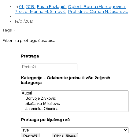
in
01
,
2019
,
Farah Fazlagić
,
Ogledi: Bosna i Hercegovina
,
Prof. dr Marina M. Simović
,
Prof. dr sc. Osman N. Jašarević
|
14/01/2019
Tags ↓
Filteri za pretragu časopisa
Pretraga
Kategorije - Odaberite jednu ili više željenih
kategorija
Pretraga po ključnoj reči