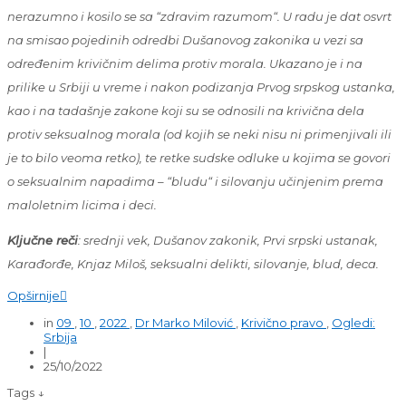
nerazumno i kosilo se sa “zdravim razumom“. U radu je dat osvrt
na smisao pojedinih odredbi Dušanovog zakonika u vezi sa
određenim krivičnim delima protiv morala. Ukazano je i na
prilike u Srbiji u vreme i nakon podizanja Prvog srpskog ustanka,
kao i na tadašnje zakone koji su se odnosili na krivična dela
protiv seksualnog morala (od kojih se neki nisu ni primenjivali ili
je to bilo veoma retko), te retke sudske odluke u kojima se govori
o seksualnim napadima – “bludu“ i silovanju učinjenim prema
maloletnim licima i deci.
Ključne reči
: srednji vek, Dušanov zakonik, Prvi srpski ustanak,
Karađorđe, Knjaz Miloš, seksualni delikti, silovanje, blud, deca.
Opširnije

in
09
,
10
,
2022
,
Dr Marko Milović
,
Krivično pravo
,
Ogledi:
Srbija
|
25/10/2022
Tags ↓