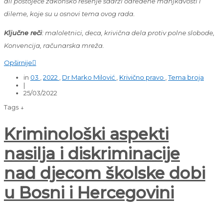
ali postojeće zakonsko rešenje sadrži određene manjkavosti i
dileme, koje su u osnovi tema ovog rada.
Ključne reči
: maloletnici, deca, krivična dela protiv polne slobode,
Konvencija, računarska mreža.
Opširnije

in
03
,
2022
,
Dr Marko Milović
,
Krivično pravo
,
Tema broja
|
25/03/2022
Tags ↓
Kriminološki aspekti
nasilja i diskriminacije
nad djecom školske dobi
u Bosni i Hercegovini