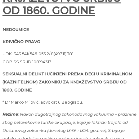
OD 1860. GODINE
NEDOUMICE
KRIVIČNO PRAVO
UDK: 343.541/.546-053.2/.8(497.11)“18″
COBISS.SR-ID 108194313
SEKSUALNI DELIKTI UČINJENI PREMA DECI U KRIMINALNOM
(KAZNITELNOM) ZAKONIKU ZA KNJAŽEVSTVO SRBIJU OD
1860. GODINE
* Dr Marko Milović, advokat u Beogradu.
Rezime
: Nakon dugotrajnog zakonodavnog vakuuma – praznine
zbog petovekovne turske okupacije, koja je faktički trajala od
Dušanovog zakonika (donetog 1349. i 1354. godine), Srbija je
dobila za tadašnje prilike moderan krivični zakonik. U ovom