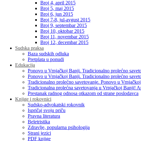
Broj 4, april 2015
Broj 5, maj 2015
Broj 6, jun 2015
Broj 7-8, jul-avgust 2015
Broj 9, septembar 2015
Broj 10, oktobar 2015
Broj 11, novembar 2015
Broj 12, decembar 2015
Sudska praksa
Baza sudskih odluka
Pretplata u ponudi
Edukacija
Ponovo u Vrnjačkoj Banji. Tradicionalno prolećno savet
Ponovo u Vrnjačkoj Banji. Tradicionalno prolećno savet
Tradicionalno prolećno savetovanje. Ponovo u Vrnjačkoj
Tradicionalna prolećna savetovanja u Vrnjačkoj Banji! A
Prestanak radnog odnosa otkazom od strane poslodavca
Knjige i rokovnici
Sudsko-advokatski rokovnik
Ispričaj svoju priču
Pravna literatura
Beletristika
Zdravlje, popularna psihologija
Strani jezici
PDF knjige