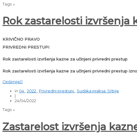
Tags ↓
Rok zastarelosti izvršenja
KRIVIČNO PRAVO
PRIVREDNI PRESTUPI
Rok zastarelosti izvršenja kazne za učinjeni privredni prestup
Rok zastarelosti izvršenja kazne za učinjeni privredni prestup iz
Opširnije

in
04
,
2022
,
Privredni prestupi
,
Sudska praksa: Srbije
|
24/04/2022
Tags ↓
Zastarelost izvršenja kazn