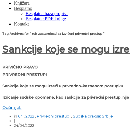
Knjižara
Besplatno
Besplatna baza propisa
Besplatne PDF knjige
Kontakt
Tag Archives for " rok zastarelosti za izvršeni privredni prestup "
Sankcije koje se mogu iz
KRIVIČNO PRAVO
PRIVREDNI PRESTUPI
Sankcije koje se mogu izreći u privredno-kaznenom postupku
Izricanje sudske opomene, kao sankcije za privredni prestup, ni
Opširnije

in
04
,
2022
,
Privredni prestupi
,
Sudska praksa: Srbije
|
24/04/2022