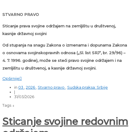
STVARNO PRAVO
Sticanje prava svojine održajem na zemljištu u društvenoj,
kasnije državnoj svojini
Od stupanja na snagu Zakona o izmenama i dopunama Zakona
o osnovama svojinskopravnih odnosa („Sl. list SRJ“, br. 29/96) –
4. 7. 1996. godine), može se steći pravo svojine održajem i na
zemljištu u društvenoj, a kasnije državnoj svojini.
Opširnije

in
03
,
2026
,
Stvarno pravo
,
Sudska praksa: Srbije
|
31/03/2026
Tags ↓
Sticanje svojine redovnim