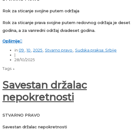
Rok za sticanje svojine putem održaja
Rok za sticanje prava svojine putem redovnog održaja je deset
godina, a za vanredni održaj dvadeset godina.
Opširnije

in
09
,
10
,
2025
,
Stvarno pravo
,
Sudska praksa: Srbije
|
28/10/2025
Tags ↓
Savestan držalac
nepokretnosti
STVARNO PRAVO
Savestan držalac nepokretnosti