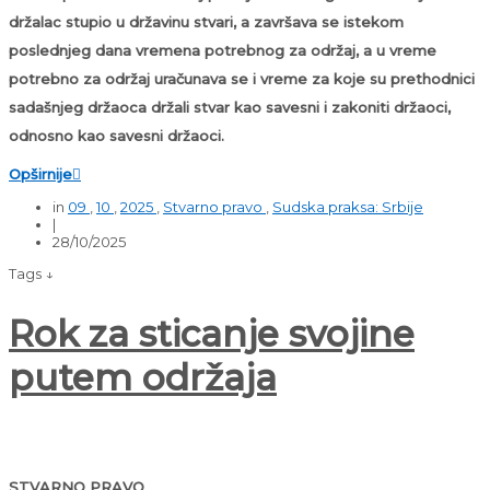
držalac stupio u državinu stvari, a završava se istekom
poslednjeg dana vremena potrebnog za održaj, a u vreme
potrebno za održaj uračunava se i vreme za koje su prethodnici
sadašnjeg držaoca držali stvar kao savesni i zakoniti držaoci,
odnosno kao savesni držaoci.
Opširnije

in
09
,
10
,
2025
,
Stvarno pravo
,
Sudska praksa: Srbije
|
28/10/2025
Tags ↓
Rok za sticanje svojine
putem održaja
STVARNO PRAVO