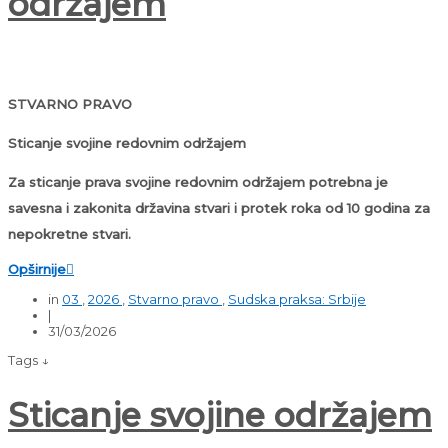
održajem
STVARNO PRAVO
Sticanje svojine redovnim održajem
Za sticanje prava svojine redovnim održajem potrebna je
savesna i zakonita državina stvari i protek roka od 10 godina za
nepokretne stvari.
Opširnije

in
03
,
2026
,
Stvarno pravo
,
Sudska praksa: Srbije
|
31/03/2026
Tags ↓
Sticanje svojine održajem