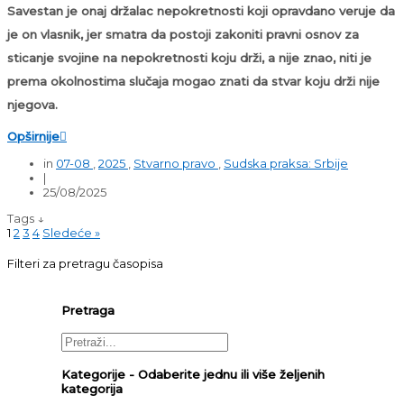
Savestan je onaj držalac nepokretnosti koji opravdano veruje da
je on vlasnik, jer smatra da postoji zakoniti pravni osnov za
sticanje svojine na nepokretnosti koju drži, a nije znao, niti je
prema okolnostima slučaja mogao znati da stvar koju drži nije
njegova.
Opširnije

in
07-08
,
2025
,
Stvarno pravo
,
Sudska praksa: Srbije
|
25/08/2025
Tags ↓
1
2
3
4
Sledeće »
Filteri za pretragu časopisa
Pretraga
Kategorije - Odaberite jednu ili više željenih
kategorija