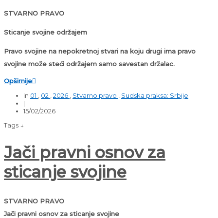
STVARNO PRAVO
Sticanje svojine održajem
Pravo svojine na nepokretnoj stvari na koju drugi ima pravo
svojine može steći održajem samo savestan držalac.
Opširnije

in
01
,
02
,
2026
,
Stvarno pravo
,
Sudska praksa: Srbije
|
15/02/2026
Tags ↓
Jači pravni osnov za
sticanje svojine
STVARNO PRAVO
Jači pravni osnov za sticanje svojine