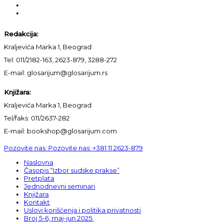
Redakcija:
Kraljevića Marka 1, Beograd
Tel: 011/2182-163, 2623-879, 3288-272
E-mail: glosarijum@glosarijum.rs
Knjižara:
Kraljevića Marka 1, Beograd
Tel/faks: 011/2637-282
E-mail: bookshop@glosarijum.com
Pozovite nas:
Pozovite nas:
+381 11 2623-879
Naslovna
Časopis “Izbor sudske prakse”
Pretplata
Jednodnevni seminari
Knjižara
Kontakt
Uslovi korišćenja i politika privatnosti
Broj 5-6, maj-jun 2025.