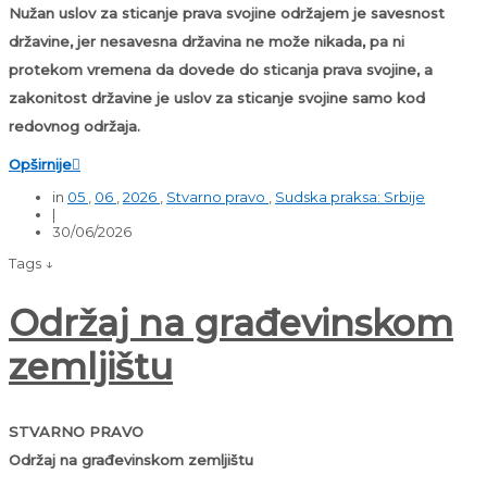
Nužan uslov za sticanje prava svojine održajem je savesnost
državine, jer nesavesna državina ne može nikada, pa ni
protekom vremena da dovede do sticanja prava svojine, a
zakonitost državine je uslov za sticanje svojine samo kod
redovnog održaja.
Opširnije

in
05
,
06
,
2026
,
Stvarno pravo
,
Sudska praksa: Srbije
|
30/06/2026
Tags ↓
Održaj na građevinskom
zemljištu
STVARNO PRAVO
Održaj na građevinskom zemljištu