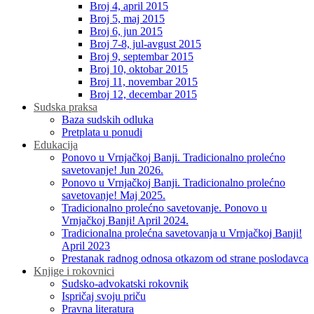
Broj 4, april 2015
Broj 5, maj 2015
Broj 6, jun 2015
Broj 7-8, jul-avgust 2015
Broj 9, septembar 2015
Broj 10, oktobar 2015
Broj 11, novembar 2015
Broj 12, decembar 2015
Sudska praksa
Baza sudskih odluka
Pretplata u ponudi
Edukacija
Ponovo u Vrnjačkoj Banji. Tradicionalno prolećno
savetovanje! Jun 2026.
Ponovo u Vrnjačkoj Banji. Tradicionalno prolećno
savetovanje! Maj 2025.
Tradicionalno prolećno savetovanje. Ponovo u
Vrnjačkoj Banji! April 2024.
Tradicionalna prolećna savetovanja u Vrnjačkoj Banji!
April 2023
Prestanak radnog odnosa otkazom od strane poslodavca
Knjige i rokovnici
Sudsko-advokatski rokovnik
Ispričaj svoju priču
Pravna literatura