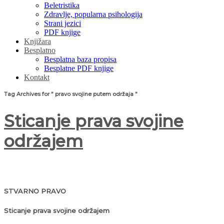
Beletristika
Zdravlje, popularna psihologija
Strani jezici
PDF knjige
Knjižara
Besplatno
Besplatna baza propisa
Besplatne PDF knjige
Kontakt
Tag Archives for " pravo svojine putem održaja "
Sticanje prava svojine
održajem
STVARNO PRAVO
Sticanje prava svojine održajem