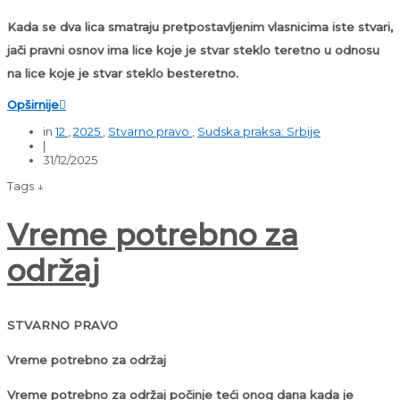
Kada se dva lica smatraju pretpostavljenim vlasnicima iste stvari,
jači pravni osnov ima lice koje je stvar steklo teretno u odnosu
na lice koje je stvar steklo besteretno.
Opširnije

in
12
,
2025
,
Stvarno pravo
,
Sudska praksa: Srbije
|
31/12/2025
Tags ↓
Vreme potrebno za
održaj
STVARNO PRAVO
Vreme potrebno za održaj
Vreme potrebno za održaj počinje teći onog dana kada je