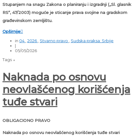
Stupanjem na snagu Zakona o planiranju i izgradnji (,,Sl. glasnik
RS“, 47/2003) moguće je sticanje prava svojine na gradskom
građevinskom zemljištu.
Opširnije

in
04
,
2026
,
Stvarno pravo
,
Sudska praksa: Srbije
|
05/05/2026
Tags ↓
Naknada po osnovu
neovlašćenog korišćenja
tuđe stvari
OBLIGACIONO PRAVO
Naknada po osnovu neovlašćenog korišćenja tuđe stvari