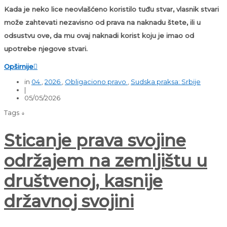
Kada je neko lice neovlašćeno koristilo tuđu stvar, vlasnik stvari
može zahtevati nezavisno od prava na naknadu štete, ili u
odsustvu ove, da mu ovaj naknadi korist koju je imao od
upotrebe njegove stvari.
Opširnije

in
04
,
2026
,
Obligaciono pravo
,
Sudska praksa: Srbije
|
05/05/2026
Tags ↓
Sticanje prava svojine
održajem na zemljištu u
društvenoj, kasnije
državnoj svojini