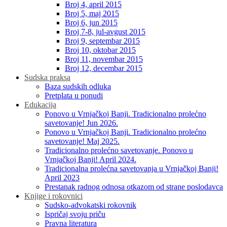
Broj 4, april 2015
Broj 5, maj 2015
Broj 6, jun 2015
Broj 7-8, jul-avgust 2015
Broj 9, septembar 2015
Broj 10, oktobar 2015
Broj 11, novembar 2015
Broj 12, decembar 2015
Sudska praksa
Baza sudskih odluka
Pretplata u ponudi
Edukacija
Ponovo u Vrnjačkoj Banji. Tradicionalno prolećno
savetovanje! Jun 2026.
Ponovo u Vrnjačkoj Banji. Tradicionalno prolećno
savetovanje! Maj 2025.
Tradicionalno prolećno savetovanje. Ponovo u
Vrnjačkoj Banji! April 2024.
Tradicionalna prolećna savetovanja u Vrnjačkoj Banji!
April 2023
Prestanak radnog odnosa otkazom od strane poslodavca
Knjige i rokovnici
Sudsko-advokatski rokovnik
Ispričaj svoju priču
Pravna literatura