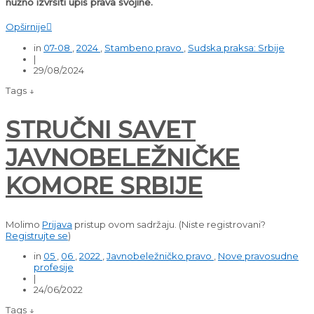
nužno izvršiti upis prava svojine.
Opširnije

in
07-08
,
2024
,
Stambeno pravo
,
Sudska praksa: Srbije
|
29/08/2024
Tags ↓
STRUČNI SAVET
JAVNOBELEŽNIČKE
KOMORE SRBIJE
Molimo
Prijava
pristup ovom sadržaju.
(Niste registrovani?
Registrujte se
)
in
05
,
06
,
2022
,
Javnobeležničko pravo
,
Nove pravosudne
profesije
|
24/06/2022
Tags ↓