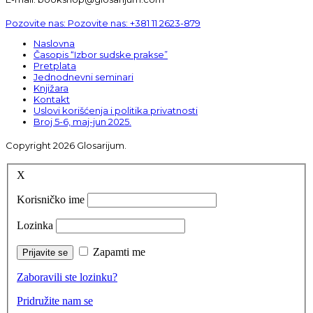
Pozovite nas:
Pozovite nas:
+381 11 2623-879
Naslovna
Časopis “Izbor sudske prakse”
Pretplata
Jednodnevni seminari
Knjižara
Kontakt
Uslovi korišćenja i politika privatnosti
Broj 5-6, maj-jun 2025.
Copyright 2026 Glosarijum.
X
Korisničko ime
Lozinka
Zapamti me
Zaboravili ste lozinku?
Pridružite nam se