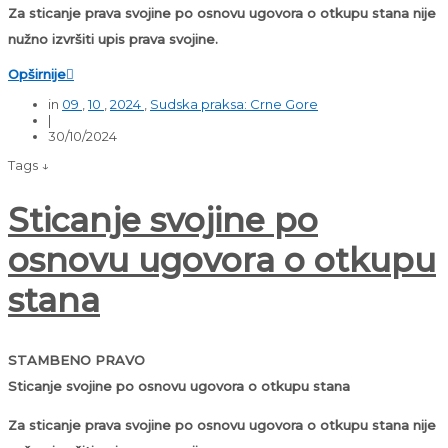
Za sticanje prava svojine po osnovu ugovora o otkupu stana nije
nužno izvršiti upis prava svojine.
Opširnije

in
09
,
10
,
2024
,
Sudska praksa: Crne Gore
|
30/10/2024
Tags ↓
Sticanje svojine po
osnovu ugovora o otkupu
stana
STAMBENO PRAVO
Sticanje svojine po osnovu ugovora o otkupu stana
Za sticanje prava svojine po osnovu ugovora o otkupu stana nije