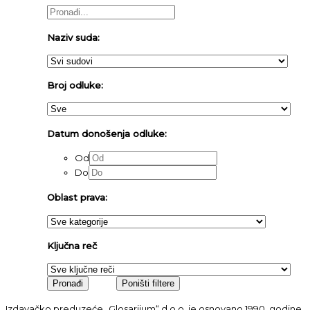
Naziv suda:
Broj odluke:
Datum donošenja odluke:
Od
Do
Oblast prava:
Ključna reč
Izdavačko preduzeće „Glosarijum“ d.o.o. je osnovano 1990. godine.