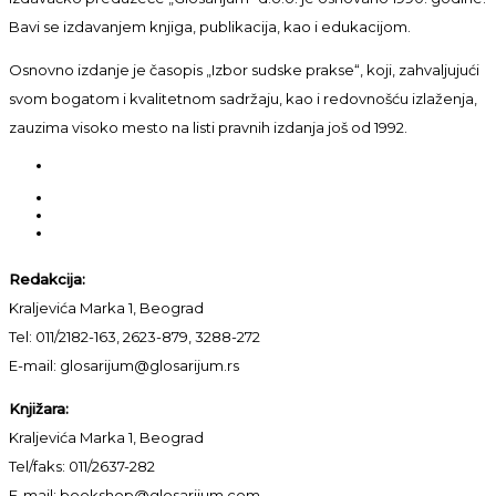
Bavi se izdavanjem knjiga, publikacija, kao i edukacijom.
Osnovno izdanje je časopis „Izbor sudske prakse“, koji, zahvaljujući
svom bogatom i kvalitetnom sadržaju, kao i redovnošću izlaženja,
zauzima visoko mesto na listi pravnih izdanja još od 1992.
Redakcija:
Kraljevića Marka 1, Beograd
Tel: 011/2182-163, 2623-879, 3288-272
E-mail: glosarijum@glosarijum.rs
Knjižara:
Kraljevića Marka 1, Beograd
Tel/faks: 011/2637-282
E-mail: bookshop@glosarijum.com