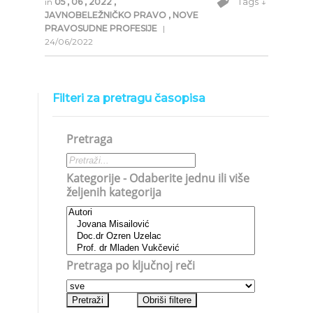
Tags ↓
in
05
,
06
,
2022
,
JAVNOBELEŽNIČKO PRAVO
,
NOVE
PRAVOSUDNE PROFESIJE
|
24/06/2022
Filteri za pretragu časopisa
Pretraga
Kategorije - Odaberite jednu ili više
željenih kategorija
Pretraga po ključnoj reči