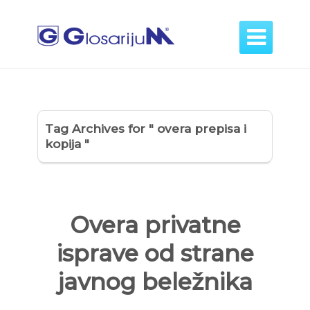

Tag Archives for " overa prepisa i
kopija "
Overa privatne
isprave od strane
javnog beležnika