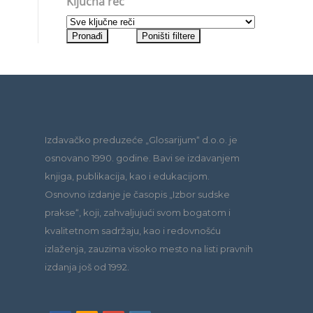
Ključna reč
Izdavačko preduzeće „Glosarijum“ d.o.o. je
osnovano 1990. godine. Bavi se izdavanjem
knjiga, publikacija, kao i edukacijom.
Osnovno izdanje je časopis „Izbor sudske
prakse“, koji, zahvaljujući svom bogatom i
kvalitetnom sadržaju, kao i redovnošću
izlaženja, zauzima visoko mesto na listi pravnih
izdanja još od 1992.