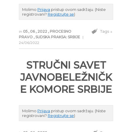
Molimo
Prijava
pristup ovom sadržaju.
(Niste
registrovani?
Registrujte se
)
Tags ↓
in
05
,
06
,
2022
,
PROCESNO
PRAVO
,
SUDSKA PRAKSA: SRBIJE
|
24/06/2022
STRUČNI SAVET
JAVNOBELEŽNIČK
E KOMORE SRBIJE
Molimo
Prijava
pristup ovom sadržaju.
(Niste
registrovani?
Registrujte se
)