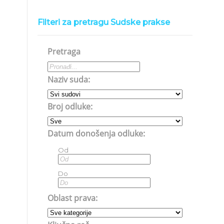
Filteri za pretragu Sudske prakse
Pretraga
Naziv suda:
Broj odluke:
Datum donošenja odluke:
Od
Do
Oblast prava: