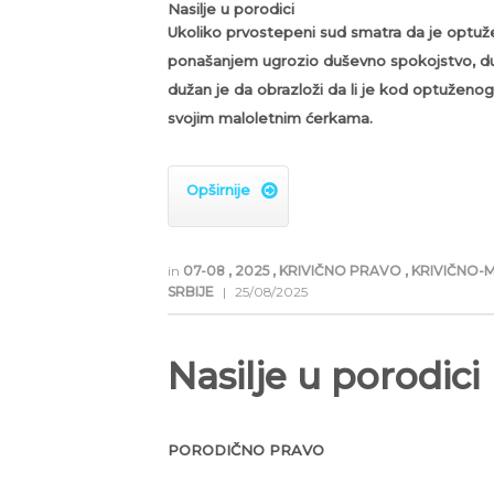
Nasilje u porodici
Ukoliko prvostepeni sud smatra da je optuže
ponašanjem
ugrozio duševno spokojstvo, duše
dužan je da obrazloži da li je kod
optuženog 
svojim maloletnim ćerkama.
Opširnije

in
07-08
,
2025
,
KRIVIČNO PRAVO
,
KRIVIČNO-
SRBIJE
|
25/08/2025
Nasilje u porodici
PORODIČNO PRAVO