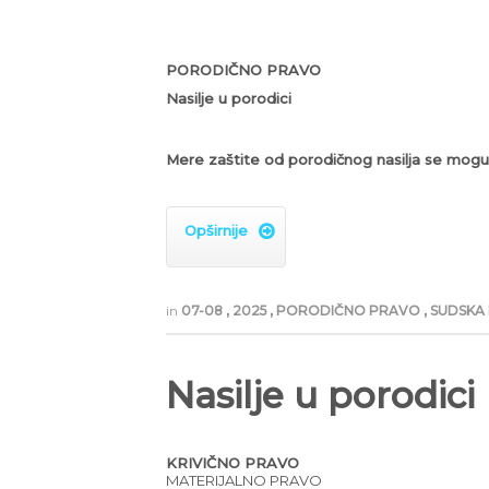
PORODIČNO PRAVO
Nasilje u porodici
Mere zaštite od porodičnog nasilja se mogu i
Opširnije

in
07-08
,
2025
,
PORODIČNO PRAVO
,
SUDSKA 
Nasilje u porodici
KRIVIČNO PRAVO
MATERIJALNO PRAVO