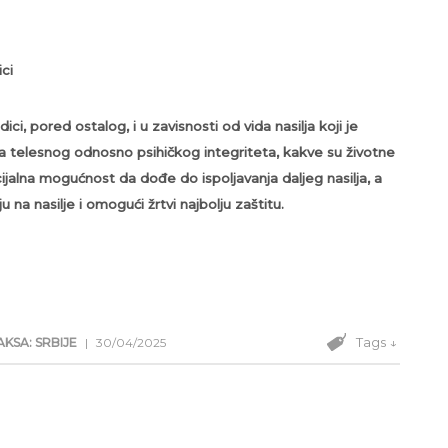
ci
i, pored ostalog, i u zavisnosti od vida nasilja koji je
nja telesnog odnosno psihičkog integriteta, kakve su životne
encijalna mogućnost da dođe do ispoljavanja daljeg nasilja, a
na nasilje i omogući žrtvi najbolju zaštitu.
Tags ↓
KSA: SRBIJE
|
30/04/2025