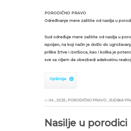
PORODIČNO PRAVO
Određivanje mere zaštite od nasilja u porodi
Sud određuje mere zaštite od nasilja u porodic
ispoljen, na koji način je došlo do ugrožava
prilike žrtve i izvršioca, kao i kolika je pot
sve sa ciljem da obezbedi adekvatnu reakciju 
Opširnije

in
04
,
2025
,
PORODIČNO PRAVO
,
SUDSKA PRA
Nasilje u porodici