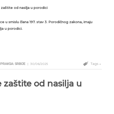
 zaštite od nasilja u porodici
e u smislu člana 197. stav 3. Porodičnog zakona, imaju
ja u porodici.
Tags ↓
PRAKSA: SRBIJE
|
30/06/2025
zaštite od nasilja u