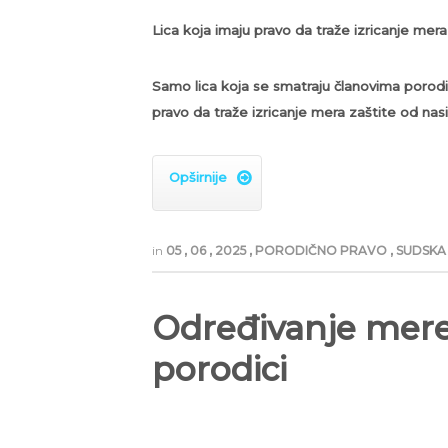
Lica koja imaju pravo da traže izricanje mera
Samo lica koja se smatraju članovima porodic
pravo da traže izricanje mera zaštite od nasil
Opširnije

in
05
,
06
,
2025
,
PORODIČNO PRAVO
,
SUDSKA 
Određivanje mere 
porodici