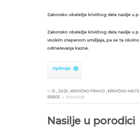
Zakonsko obeležje krivičnog dela nasilje u p
Zakonsko obeležje krivičnog dela nasilje u por
visokim stepenom umišljaja, pa se ta okoln
odmeravanja kazne.
Opširnije

in
12
,
2025
,
KRIVIČNO PRAVO
,
KRIVIČNO-MAT
SRBIJE
|
31/12/2025
Nasilje u porodici