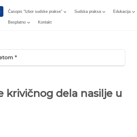
e
Časopis “Izbor sudske prakse”
Sudska praksa
Edukacija
Besplatno
Kontakt
tetom "
 krivičnog dela nasilje u