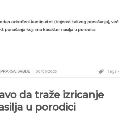
phodan određeni kontinuitet (trajnost takvog ponašanja), već
t ponašanja koji ima karakter nasilja u porodici.
Tags ↓
PRAKSA: SRBIJE
|
30/06/2025
avo da traže izricanje
silja u porodici