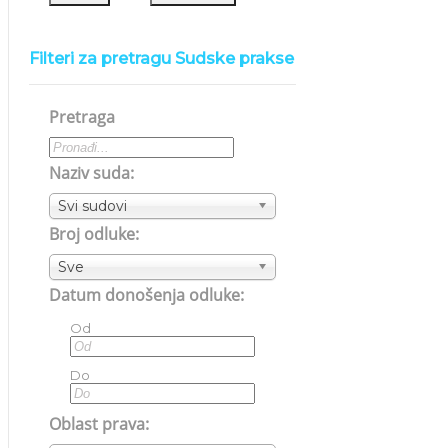
Filteri za pretragu Sudske prakse
Pretraga
Naziv suda:
Svi sudovi
Broj odluke:
Sve
Datum donošenja odluke:
Od
Do
Oblast prava: