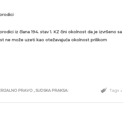
orodici
odici iz člana 194. stav 1. KZ čini okolnost da je izvršeno sa
ost ne može uzeti kao otežavajuća okolnost prilikom
Tags ↓
ERIJALNO PRAVO
,
SUDSKA PRAKSA: