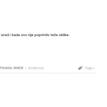
zreći i kada ono nije poprimilo teže oblike.
Tags ↓
PRAKSA: SRBIJE
|
25/08/2025