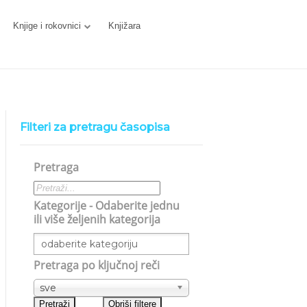
Knjige i rokovnici
Knjižara
Filteri za pretragu časopisa
Pretraga
Kategorije - Odaberite jednu
ili više željenih kategorija
Pretraga po ključnoj reči
sve