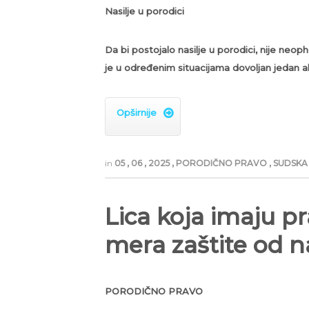
Nasilje u porodici
Da bi postojalo nasilje u porodici, nije neo
je u određenim situacijama dovoljan jedan ak
Opširnije

in
05
,
06
,
2025
,
PORODIČNO PRAVO
,
SUDSKA 
Lica koja imaju pr
mera zaštite od na
PORODIČNO PRAVO