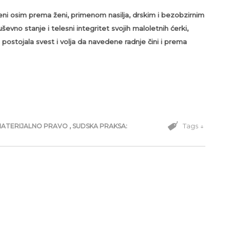
ni osim prema ženi, primenom nasilja, drskim i bezobzirnim
vno stanje i telesni integritet svojih maloletnih ćerki,
postojala svest i volja da navedene radnje čini i prema
Tags ↓
MATERIJALNO PRAVO
,
SUDSKA PRAKSA: