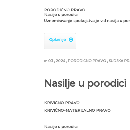
PORODIČNO PRAVO
Nasilje u porodici
Uznemiravanje spokojstva je vid nasilja u por
Opširnije

in
03
,
2024
,
PORODIČNO PRAVO
,
SUDSKA PR
Nasilje u porodici
KRIVIČNO PRAVO
KRIVIČNO-MATERIJALNO PRAVO
Nasilje u porodici