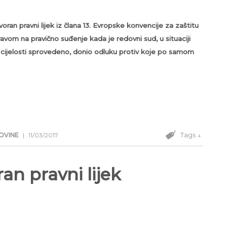
ran pravni lijek iz člana 13. Evropske konvencije za zaštitu
ravom na pravično suđenje kada je redovni sud, u situaciji
 cijelosti sprovedeno, donio odluku protiv koje po samom
Tags ↓
GOVINE
|
11/03/2017
an pravni lijek