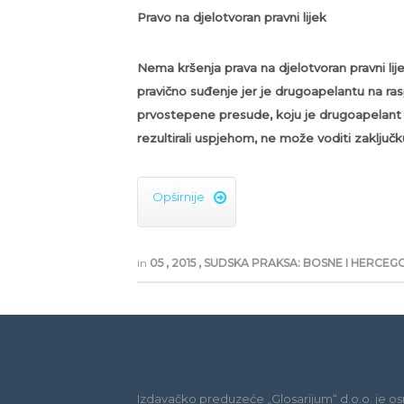
Pravo na djelotvoran pravni lijek
Nema kršenja prava na djelotvoran pravni lij
pravično suđenje jer je drugoapelantu na ra
prvostepene presude, koju je drugoapelant i ko
rezultirali uspjehom, ne može voditi zaključk
Opširnije

in
05
,
2015
,
SUDSKA PRAKSA: BOSNE I HERCEG
Izdavačko preduzeće „Glosarijum“ d.o.o. je os