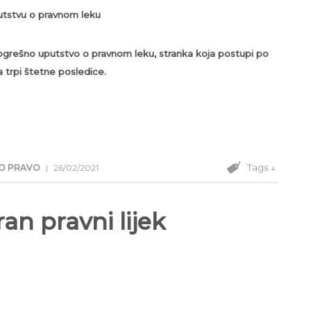
tstvu o pravnom leku
 pogrešno uputstvo o pravnom leku, stranka koja postupi po
trpi štetne posledice.
Tags ↓
O PRAVO
|
26/02/2021
an pravni lijek