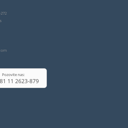
-272
s
.com
Pozovite nas:
81 11 2623-879