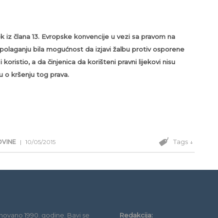
ek iz člana 13. Evropske konvencije u vezi sa pravom na
spolaganju bila mogućnost da izjavi žalbu protiv osporene
ristio, a da činjenica da korišteni pravni lijekovi nisu
u o kršenju tog prava.
Tags ↓
OVINE
|
10/05/2015
novano 1990. godine. Bavi se
Redakcija: