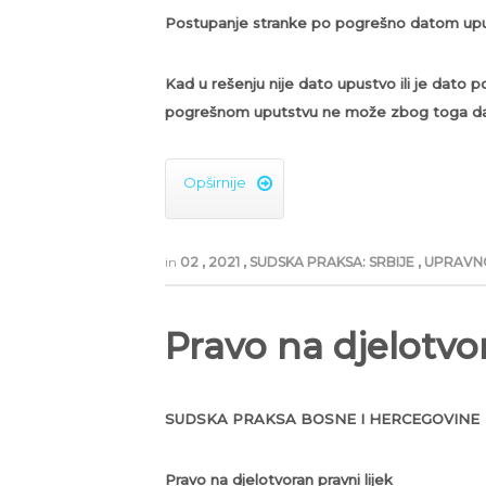
Postupanje stranke po pogrešno datom upu
Kad u rešenju nije dato upustvo ili je dato
pogrešnom uputstvu ne može zbog toga da 
Opširnije

in
02
,
2021
,
SUDSKA PRAKSA: SRBIJE
,
UPRAVN
Pravo na djelotvor
SUDSKA PRAKSA BOSNE I HERCEGOVINE
Pravo na djelotvoran pravni lijek