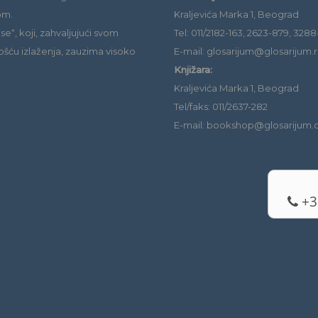
om.
Kraljevića Marka 1, Beograd
e“, koji, zahvaljujući svom
Tel: 011/2182-163, 2623-879, 3288
ošću izlaženja, zauzima visoko
E-mail: glosarijum@glosarijum.r
Knjižara:
Kraljevića Marka 1, Beograd
Tel/faks: 011/2637-282
E-mail: bookshop@glosarijum
+3