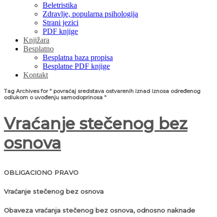
Beletristika
Zdravlje, popularna psihologija
Strani jezici
PDF knjige
Knjižara
Besplatno
Besplatna baza propisa
Besplatne PDF knjige
Kontakt
Tag Archives for " povraćaj sredstava ostvarenih iznad iznosa određenog
odlukom o uvođenju samodoprinosa "
Vraćanje stečenog bez
osnova
OBLIGACIONO PRAVO
Vraćanje stečenog bez osnova
Obaveza vraćanja stečenog bez osnova, odnosno naknade