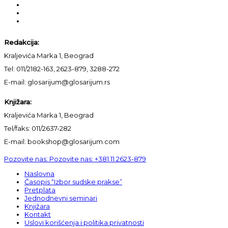
Redakcija:
Kraljevića Marka 1, Beograd
Tel: 011/2182-163, 2623-879, 3288-272
E-mail: glosarijum@glosarijum.rs
Knjižara:
Kraljevića Marka 1, Beograd
Tel/faks: 011/2637-282
E-mail: bookshop@glosarijum.com
Pozovite nas:
Pozovite nas:
+381 11 2623-879
Naslovna
Časopis “Izbor sudske prakse”
Pretplata
Jednodnevni seminari
Knjižara
Kontakt
Uslovi korišćenja i politika privatnosti