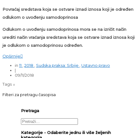
Povraćaj sredstava koja se ostvare iznad iznosa koji je određen
odlukom o uvođenju samodoprinosa
Odlukom o uvođenju samodoprinosa mora se na izričit način
urediti način vraćanja sredstava koja se ostvare iznad iznosa koji
je odlukom o samodoprinosu određen.
Opširnije

in
11
,
2018
,
Sudska praksa: Srbije
,
Ustavno pravo
|
09/11/2018
Tags ↓
Filteri za pretragu časopisa
Pretraga
Kategorije - Odaberite jednu ili više željenih
kategorija