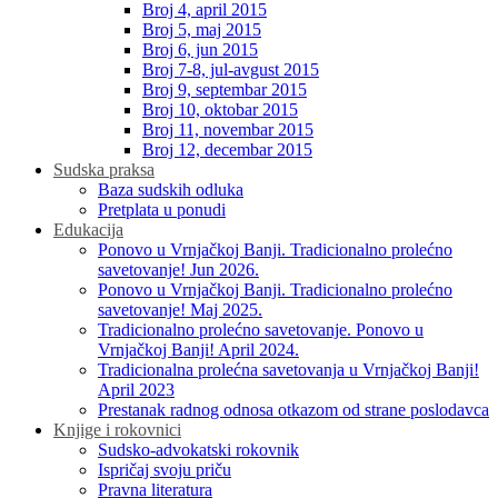
Broj 4, april 2015
Broj 5, maj 2015
Broj 6, jun 2015
Broj 7-8, jul-avgust 2015
Broj 9, septembar 2015
Broj 10, oktobar 2015
Broj 11, novembar 2015
Broj 12, decembar 2015
Sudska praksa
Baza sudskih odluka
Pretplata u ponudi
Edukacija
Ponovo u Vrnjačkoj Banji. Tradicionalno prolećno
savetovanje! Jun 2026.
Ponovo u Vrnjačkoj Banji. Tradicionalno prolećno
savetovanje! Maj 2025.
Tradicionalno prolećno savetovanje. Ponovo u
Vrnjačkoj Banji! April 2024.
Tradicionalna prolećna savetovanja u Vrnjačkoj Banji!
April 2023
Prestanak radnog odnosa otkazom od strane poslodavca
Knjige i rokovnici
Sudsko-advokatski rokovnik
Ispričaj svoju priču
Pravna literatura