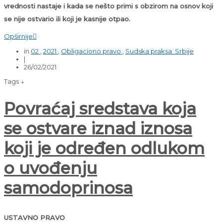
vrednosti nastaje i kada se nešto primi s obzirom na osnov koji
se nije ostvario ili koji je kasnije otpao.
Opširnije

in
02
,
2021
,
Obligaciono pravo
,
Sudska praksa: Srbije
|
26/02/2021
Tags ↓
Povraćaj sredstava koja
se ostvare iznad iznosa
koji je određen odlukom
o uvođenju
samodoprinosa
USTAVNO PRAVO