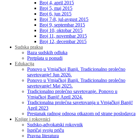
Broj 4, april 2015
Broj 5, maj 2015
Broj 6, jun 2015
Broj 7-8, jul-avgust 2015
Broj 9, septembar 2015
Broj 10, oktobar 2015
Broj 11, novembar 2015
Broj 12, decembar 2015
Sudska praksa
Baza sudskih odluka
Pretplata u ponudi
Edukacija
Ponovo u Vrnjačkoj Banji. Tradicionalno prolećno
savetovanje! Jun 2026.
Ponovo u Vrnjačkoj Banji. Tradicionalno prolećno
savetovanje! Maj 2025.
Tradicionalno prolećno savetovanje. Ponovo u
Vrnjačkoj Banji! April 2024.
Tradicionalna prolećna savetovanja u Vrnjačkoj Banji!
April 2023
Prestanak radnog odnosa otkazom od strane poslodavca
Knjige i rokovnici
Sudsko-advokatski rokovnik
Ispričaj svoju priču
Pravna literatura