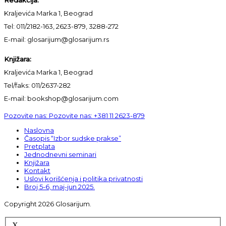
Kraljevića Marka 1, Beograd
Tel: 011/2182-163, 2623-879, 3288-272
E-mail: glosarijum@glosarijum.rs
Knjižara:
Kraljevića Marka 1, Beograd
Tel/faks: 011/2637-282
E-mail: bookshop@glosarijum.com
Pozovite nas:
Pozovite nas:
+381 11 2623-879
Naslovna
Časopis “Izbor sudske prakse”
Pretplata
Jednodnevni seminari
Knjižara
Kontakt
Uslovi korišćenja i politika privatnosti
Broj 5-6, maj-jun 2025.
Copyright 2026 Glosarijum.
X