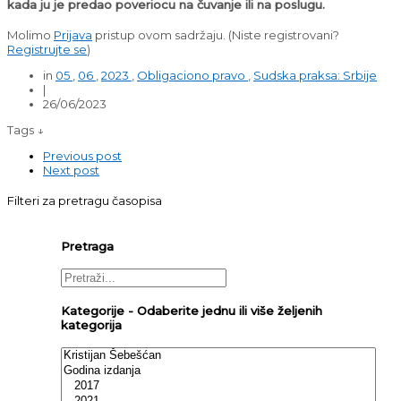
kada ju je predao poveriocu na čuvanje ili na poslugu.
Molimo
Prijava
pristup ovom sadržaju.
(Niste registrovani?
Registrujte se
)
in
05
,
06
,
2023
,
Obligaciono pravo
,
Sudska praksa: Srbije
|
26/06/2023
Tags ↓
Previous post
Next post
Filteri za pretragu časopisa
Pretraga
Kategorije - Odaberite jednu ili više željenih
kategorija