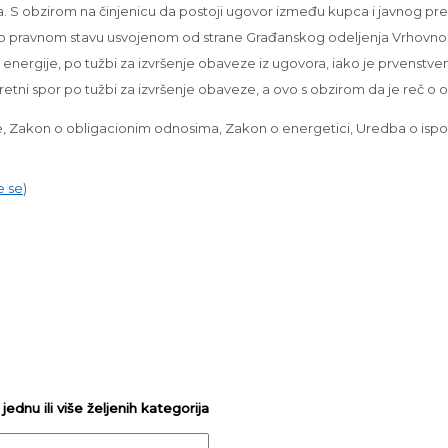
. S obzirom na činjenicu da postoji ugovor između kupca i javnog predu
o pravnom stavu usvojenom od strane Građanskog odeljenja Vrhovnog k
 energije, po tužbi za izvršenje obaveze iz ugovora, iako je prvenst
etni spor po tužbi za izvršenje obaveze, a ovo s obzirom da je reč o ob
e, Zakon o obligacionim odnosima, Zakon o energetici, Uredba o isporu
e se
)
ednu ili više željenih kategorija