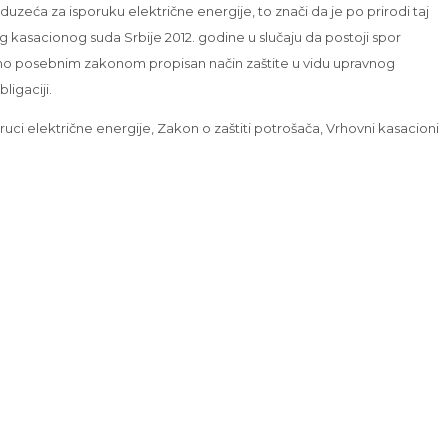
zeća za isporuku električne energije, to znači da je po prirodi taj
asacionog suda Srbije 2012. godine u slučaju da postoji spor
veno posebnim zakonom propisan način zaštite u vidu upravnog
ligaciji.
ci električne energije, Zakon o zaštiti potrošača, Vrhovni kasacioni