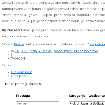
upravni postupak kao pravni put zaštite potrošačkih – kupčevih prava
odnos prvenstveno jedan obligacionopravni odnos ovih strana, pa p
između strana u ugovoru – kupca i preduzeća za isporuku električne
postupka, to ne isključuje nadležnost suda da odlučuje i rešava konkr
Ključne reči
: kupac, javno preduzeće za isporuku električne energij
sud, obligacioni odnos, ugovor.
Molimo
Prijava
pristup ovom sadržaju.
(Niste registrovani?
Registrujt
in
04
,
2018
,
Maja Gluščević
,
Nedoumice
,
Procesno pravo
|
11/04/2018
Tags ↓
Previous post
Next post
Filteri za pretragu časopisa
Pretraga
Kategorije - Odaberite j