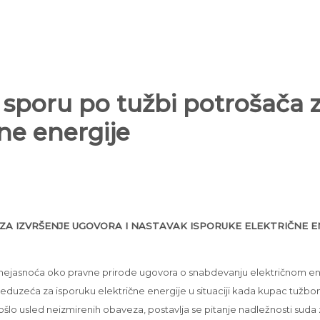
sporu po tužbi potrošača z
ne energije
ZA IZVRŠENJE UGOVORA I NASTAVAK ISPORUKE ELEKTRIČNE E
ih nejasnoća oko pravne prirode ugovora o snabdevanju električnom e
eduzeća za isporuku električne energije u situaciji kada kupac tužbom 
došlo usled neizmirenih obaveza, postavlja se pitanje nadležnosti su