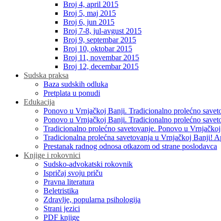
Broj 4, april 2015
Broj 5, maj 2015
Broj 6, jun 2015
Broj 7-8, jul-avgust 2015
Broj 9, septembar 2015
Broj 10, oktobar 2015
Broj 11, novembar 2015
Broj 12, decembar 2015
Sudska praksa
Baza sudskih odluka
Pretplata u ponudi
Edukacija
Ponovo u Vrnjačkoj Banji. Tradicionalno prolećno savet
Ponovo u Vrnjačkoj Banji. Tradicionalno prolećno savet
Tradicionalno prolećno savetovanje. Ponovo u Vrnjačkoj
Tradicionalna prolećna savetovanja u Vrnjačkoj Banji! A
Prestanak radnog odnosa otkazom od strane poslodavca
Knjige i rokovnici
Sudsko-advokatski rokovnik
Ispričaj svoju priču
Pravna literatura
Beletristika
Zdravlje, popularna psihologija
Strani jezici
PDF knjige