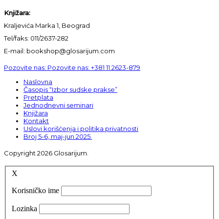
Knjižara:
Kraljevića Marka 1, Beograd
Tel/faks: 011/2637-282
E-mail: bookshop@glosarijum.com
Pozovite nas:
Pozovite nas:
+381 11 2623-879
Naslovna
Časopis “Izbor sudske prakse”
Pretplata
Jednodnevni seminari
Knjižara
Kontakt
Uslovi korišćenja i politika privatnosti
Broj 5-6, maj-jun 2025.
Copyright 2026 Glosarijum.
X
Korisničko ime
Lozinka