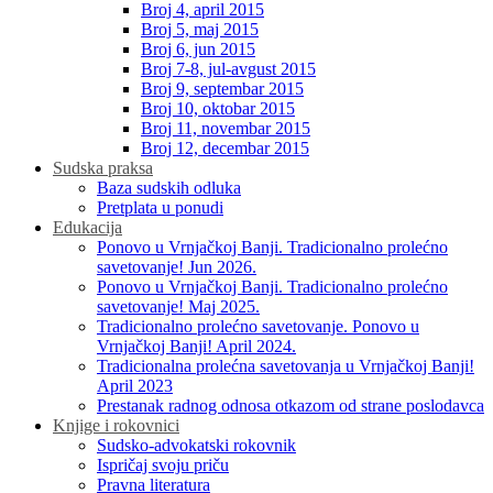
Broj 4, april 2015
Broj 5, maj 2015
Broj 6, jun 2015
Broj 7-8, jul-avgust 2015
Broj 9, septembar 2015
Broj 10, oktobar 2015
Broj 11, novembar 2015
Broj 12, decembar 2015
Sudska praksa
Baza sudskih odluka
Pretplata u ponudi
Edukacija
Ponovo u Vrnjačkoj Banji. Tradicionalno prolećno
savetovanje! Jun 2026.
Ponovo u Vrnjačkoj Banji. Tradicionalno prolećno
savetovanje! Maj 2025.
Tradicionalno prolećno savetovanje. Ponovo u
Vrnjačkoj Banji! April 2024.
Tradicionalna prolećna savetovanja u Vrnjačkoj Banji!
April 2023
Prestanak radnog odnosa otkazom od strane poslodavca
Knjige i rokovnici
Sudsko-advokatski rokovnik
Ispričaj svoju priču
Pravna literatura