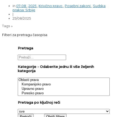
in
07-08
,
2025
,
Krivično pravo
,
Posebni zakoni
,
Sudska
praksa: Srbije
|
25/08/2025
Tags ↓
Filteri za pretragu časopisa
Pretraga
Kategorije - Odaberite jednu ili više željenih
kategorija
Pretraga po ključnoj reči