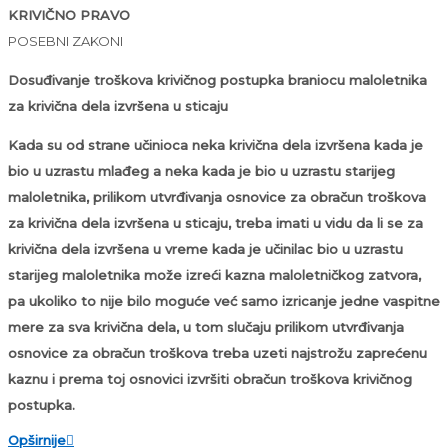
KRIVIČNO PRAVO
POSEBNI ZAKONI
Dosuđivanje troškova krivičnog postupka braniocu maloletnika
za krivična dela izvršena u sticaju
Kada su od strane učinioca neka krivična dela izvršena kada je
bio u uzrastu mlađeg a neka kada je bio u uzrastu starijeg
maloletnika, prilikom utvrđivanja osnovice za obračun troškova
za krivična dela izvršena u sticaju, treba imati u vidu da li se za
krivična dela izvršena u vreme kada je učinilac bio u uzrastu
starijeg maloletnika može izreći kazna maloletničkog zatvora,
pa ukoliko to nije bilo moguće već samo izricanje jedne vaspitne
mere za sva krivična dela, u tom slučaju prilikom utvrđivanja
osnovice za obračun troškova treba uzeti najstrožu zaprećenu
kaznu i prema toj osnovici izvršiti obračun troškova krivičnog
postupka.
Opširnije
