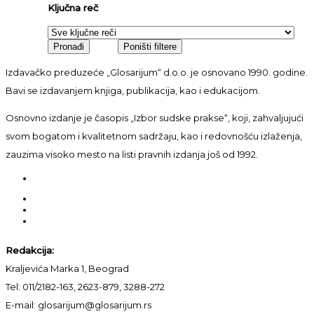
Ključna reč
Izdavačko preduzeće „Glosarijum“ d.o.o. je osnovano 1990. godine.
Bavi se izdavanjem knjiga, publikacija, kao i edukacijom.
Osnovno izdanje je časopis „Izbor sudske prakse“, koji, zahvaljujući
svom bogatom i kvalitetnom sadržaju, kao i redovnošću izlaženja,
zauzima visoko mesto na listi pravnih izdanja još od 1992.
Redakcija:
Kraljevića Marka 1, Beograd
Tel: 011/2182-163, 2623-879, 3288-272
E-mail: glosarijum@glosarijum.rs