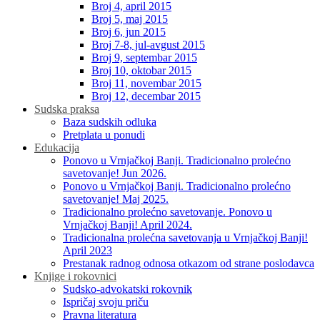
Broj 4, april 2015
Broj 5, maj 2015
Broj 6, jun 2015
Broj 7-8, jul-avgust 2015
Broj 9, septembar 2015
Broj 10, oktobar 2015
Broj 11, novembar 2015
Broj 12, decembar 2015
Sudska praksa
Baza sudskih odluka
Pretplata u ponudi
Edukacija
Ponovo u Vrnjačkoj Banji. Tradicionalno prolećno
savetovanje! Jun 2026.
Ponovo u Vrnjačkoj Banji. Tradicionalno prolećno
savetovanje! Maj 2025.
Tradicionalno prolećno savetovanje. Ponovo u
Vrnjačkoj Banji! April 2024.
Tradicionalna prolećna savetovanja u Vrnjačkoj Banji!
April 2023
Prestanak radnog odnosa otkazom od strane poslodavca
Knjige i rokovnici
Sudsko-advokatski rokovnik
Ispričaj svoju priču
Pravna literatura