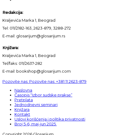
Redakcija:
Kraljevića Marka 1, Beograd
Tel: 011/2182-163, 2623-879, 3288-272
E-mail: glosarijum@glosarijum.rs
Knjižara:
Kraljevića Marka 1, Beograd
Tel/faks: 011/2637-282
E-mail: bookshop@glosarijum.com
Pozovite nas:
Pozovite nas:
+381 11 2623-879
Naslovna
Časopis “Izbor sudske prakse”
Pretplata
Jednodnevni seminari
Knjižara
Kontakt
Uslovi korišćenja i politika privatnosti
Broj 5-6, maj-jun 2025.
Copyright 2026 Glosarijum.