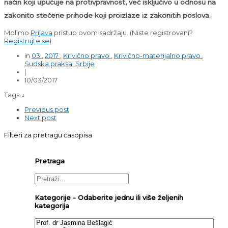
način koji upućuje na protivpravnost, već isključivo u odnosu na
zakonito stečene prihode koji proizlaze iz zakonitih poslova
.
Molimo
Prijava
pristup ovom sadržaju.
(Niste registrovani?
Registrujte se
)
in
03
,
2017
,
Krivično pravo
,
Krivično-materijalno pravo
,
Sudska praksa: Srbije
|
10/03/2017
Tags ↓
Previous post
Next post
Filteri za pretragu časopisa
Pretraga
Kategorije - Odaberite jednu ili više željenih
kategorija