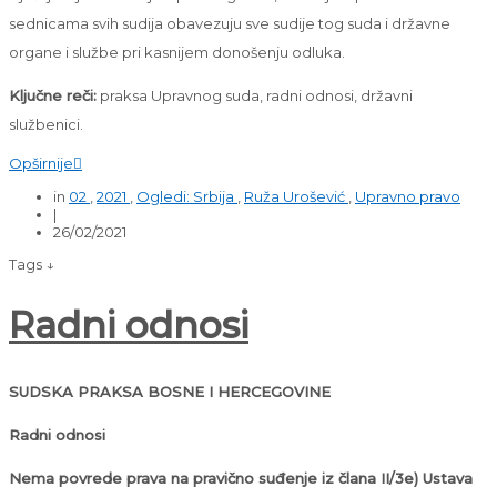
sednicama svih sudija obavezuju sve sudije tog suda i državne
organe i službe pri kasnijem donošenju odluka.
Ključne reči:
praksa Upravnog suda, radni odnosi, državni
službenici.
Opširnije

in
02
,
2021
,
Ogledi: Srbija
,
Ruža Urošević
,
Upravno pravo
|
26/02/2021
Tags ↓
Radni odnosi
SUDSKA PRAKSA BOSNE I HERCEGOVINE
Radni odnosi
Nema povrede prava na pravično suđenje iz člana II/3e) Ustava