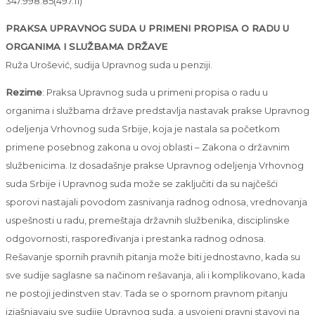
347.998.85(497.11)
PRAKSA UPRAVNOG SUDA U PRIMENI PROPISA O RADU U
ORGANIMA I SLUŽBAMA DRŽAVE
Ruža Urošević, sudija Upravnog suda u penziji.
Rezime
: Praksa Upravnog suda u primeni propisa o radu u
organima i službama države predstavlja nastavak prakse Upravnog
odeljenja Vrhovnog suda Srbije, koja je nastala sa početkom
primene posebnog zakona u ovoj oblasti – Zakona o državnim
službenicima. Iz dosadašnje prakse Upravnog odeljenja Vrhovnog
suda Srbije i Upravnog suda može se zaključiti da su najčešći
sporovi nastajali povodom zasnivanja radnog odnosa, vrednovanja
uspešnosti u radu, premeštaja državnih službenika, disciplinske
odgovornosti, raspoređivanja i prestanka radnog odnosa.
Rešavanje spornih pravnih pitanja može biti jednostavno, kada su
sve sudije saglasne sa načinom rešavanja, ali i komplikovano, kada
ne postoji jedinstven stav. Tada se o spornom pravnom pitanju
izjašnjavaju sve sudije Upravnog suda, a usvojeni pravni stavovi na