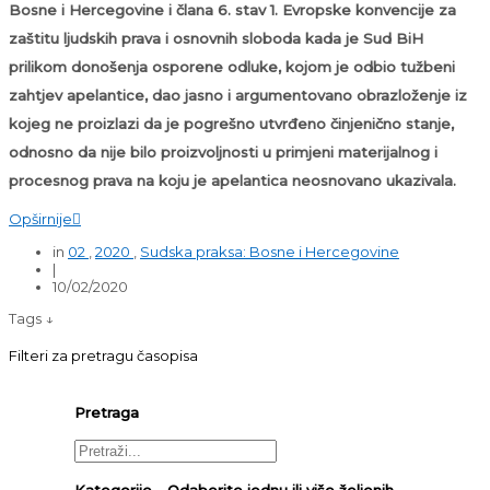
Bosne i Hercegovine i člana 6. stav 1. Evropske konvencije za
zaštitu ljudskih prava i osnovnih sloboda kada je Sud BiH
prilikom donošenja osporene odluke, kojom je odbio tužbeni
zahtjev apelantice, dao jasno i argumentovano obrazloženje iz
kojeg ne proizlazi da je pogrešno utvrđeno činjenično stanje,
odnosno da nije bilo proizvoljnosti u primjeni materijalnog i
procesnog prava na koju je apelantica neosnovano ukazivala.
Opširnije

in
02
,
2020
,
Sudska praksa: Bosne i Hercegovine
|
10/02/2020
Tags ↓
Filteri za pretragu časopisa
Pretraga