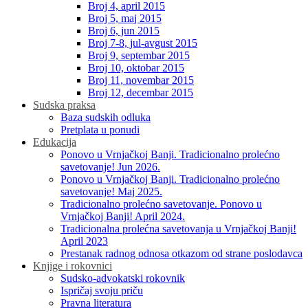
Broj 4, april 2015
Broj 5, maj 2015
Broj 6, jun 2015
Broj 7-8, jul-avgust 2015
Broj 9, septembar 2015
Broj 10, oktobar 2015
Broj 11, novembar 2015
Broj 12, decembar 2015
Sudska praksa
Baza sudskih odluka
Pretplata u ponudi
Edukacija
Ponovo u Vrnjačkoj Banji. Tradicionalno prolećno
savetovanje! Jun 2026.
Ponovo u Vrnjačkoj Banji. Tradicionalno prolećno
savetovanje! Maj 2025.
Tradicionalno prolećno savetovanje. Ponovo u
Vrnjačkoj Banji! April 2024.
Tradicionalna prolećna savetovanja u Vrnjačkoj Banji!
April 2023
Prestanak radnog odnosa otkazom od strane poslodavca
Knjige i rokovnici
Sudsko-advokatski rokovnik
Ispričaj svoju priču
Pravna literatura