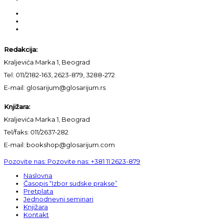
Redakcija:
Kraljevića Marka 1, Beograd
Tel: 011/2182-163, 2623-879, 3288-272
E-mail: glosarijum@glosarijum.rs
Knjižara:
Kraljevića Marka 1, Beograd
Tel/faks: 011/2637-282
E-mail: bookshop@glosarijum.com
Pozovite nas:
Pozovite nas:
+381 11 2623-879
Naslovna
Časopis “Izbor sudske prakse”
Pretplata
Jednodnevni seminari
Knjižara
Kontakt