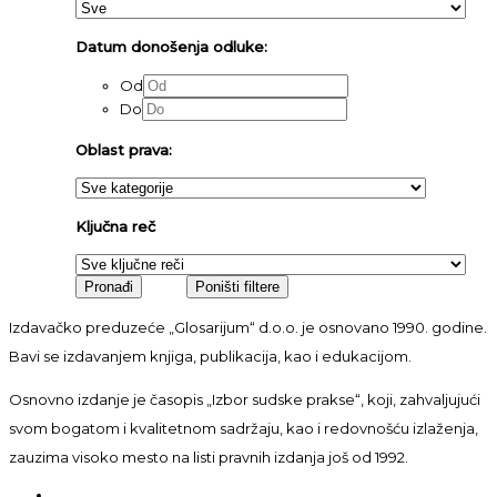
Datum donošenja odluke:
Od
Do
Oblast prava:
Ključna reč
Izdavačko preduzeće „Glosarijum“ d.o.o. je osnovano 1990. godine.
Bavi se izdavanjem knjiga, publikacija, kao i edukacijom.
Osnovno izdanje je časopis „Izbor sudske prakse“, koji, zahvaljujući
svom bogatom i kvalitetnom sadržaju, kao i redovnošću izlaženja,
zauzima visoko mesto na listi pravnih izdanja još od 1992.