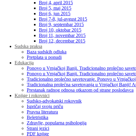
Broj 4, april 2015
Broj 5, maj 2015
Broj 6, jun 2015
Broj 7-8, jul-avgust 2015
Broj 9, septembar 2015
Broj 10, oktobar 2015
Broj 11, novembar 2015
Broj 12, decembar 2015
Sudska praksa
Baza sudskih odluka
Pretplata u ponudi
Edukacija
Ponovo u Vrnjačkoj Banji. Tradicionalno prolećno savet
Ponovo u Vrnjačkoj Banji. Tradicionalno prolećno savet
Tradicionalno prolećno savetovanje. Ponovo u Vrnjačkoj
Tradicionalna prolećna savetovanja u Vrnjačkoj Banji! A
Prestanak radnog odnosa otkazom od strane poslodavca
Knjige i rokovnici
Sudsko-advokatski rokovnik
Ispričaj svoju priču
Pravna literatura
Beletristika
Zdravlje, popularna psihologija
Strani jezici
PDF knjige