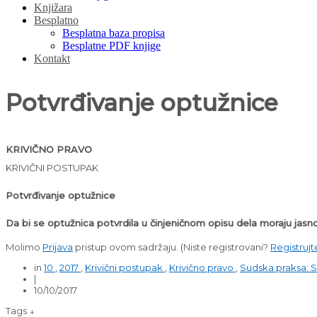
Knjižara
Besplatno
Besplatna baza propisa
Besplatne PDF knjige
Kontakt
Potvrđivanje optužnice
KRIVIČNO PRAVO
KRIVIČNI POSTUPAK
Potvrđivanje optužnice
Da bi se optužnica potvrdila u činjeničnom opisu dela moraju jasn
Molimo
Prijava
pristup ovom sadržaju.
(Niste registrovani?
Registrujt
in
10
,
2017
,
Krivični postupak
,
Krivično pravo
,
Sudska praksa: S
|
10/10/2017
Tags ↓