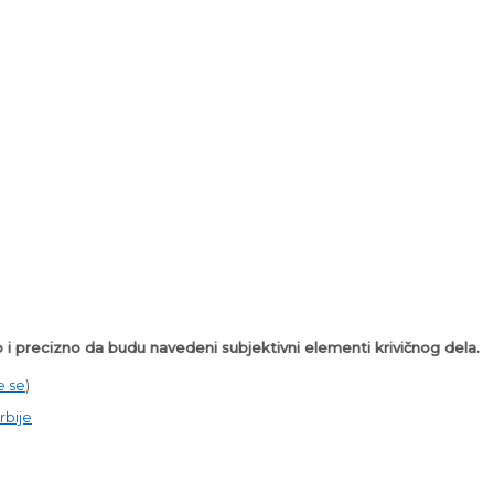
o i precizno da budu navedeni subjektivni elementi krivičnog dela.
e se
)
rbije