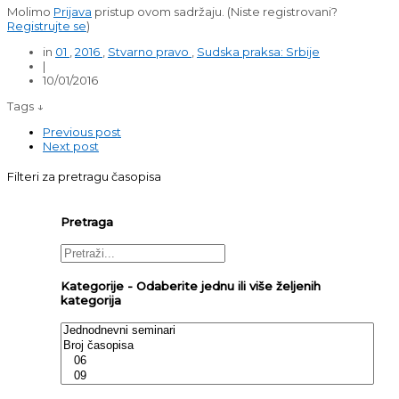
Molimo
Prijava
pristup ovom sadržaju.
(Niste registrovani?
Registrujte se
)
in
01
,
2016
,
Stvarno pravo
,
Sudska praksa: Srbije
|
10/01/2016
Tags ↓
Previous post
Next post
Filteri za pretragu časopisa
Pretraga
Kategorije - Odaberite jednu ili više željenih
kategorija