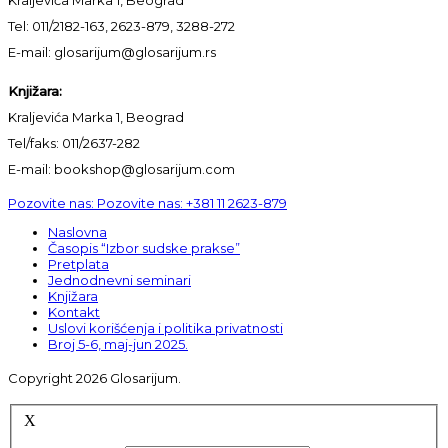
Tel: 011/2182-163, 2623-879, 3288-272
E-mail: glosarijum@glosarijum.rs
Knjižara:
Kraljevića Marka 1, Beograd
Tel/faks: 011/2637-282
E-mail: bookshop@glosarijum.com
Pozovite nas:
Pozovite nas:
+381 11 2623-879
Naslovna
Časopis “Izbor sudske prakse”
Pretplata
Jednodnevni seminari
Knjižara
Kontakt
Uslovi korišćenja i politika privatnosti
Broj 5-6, maj-jun 2025.
Copyright 2026 Glosarijum.
X