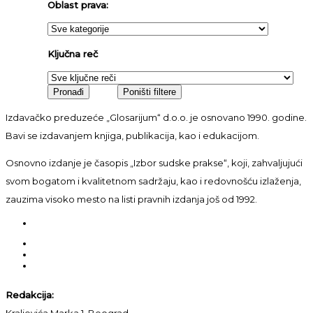
Oblast prava:
Ključna reč
Izdavačko preduzeće „Glosarijum“ d.o.o. je osnovano 1990. godine.
Bavi se izdavanjem knjiga, publikacija, kao i edukacijom.
Osnovno izdanje je časopis „Izbor sudske prakse“, koji, zahvaljujući
svom bogatom i kvalitetnom sadržaju, kao i redovnošću izlaženja,
zauzima visoko mesto na listi pravnih izdanja još od 1992.
Redakcija:
Kraljevića Marka 1, Beograd