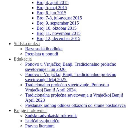
Broj 4, april 2015
Broj 5, maj 2015
Broj 6, jun 2015
Broj 7-8, jul-avgust 2015
Broj 9, septembar 2015
Broj 10, oktobar 2015
Broj 11, novembar 2015
Broj 12, decembar 2015
Sudska praksa
Baza sudskih odluka
Pretplata u ponudi
Edukacija
Ponovo u Vrnjačkoj Banji. Tradicionalno prolećno
savetovanje! Jun 2026.
Ponovo u Vrnjačkoj Banji. Tradicionalno prolećno
savetovanje! Maj 2025.
Tradicionalno prolećno savetovanje. Ponovo u
Vrnjačkoj Banji! April 2024.
Tradicionalna prolećna savetovanja u Vrnjačkoj Banji!
April 2023
Prestanak radnog odnosa otkazom od strane poslodavca
Knjige i rokovnici
Sudsko-advokatski rokovnik
Ispričaj svoju priču
Pravna literatura