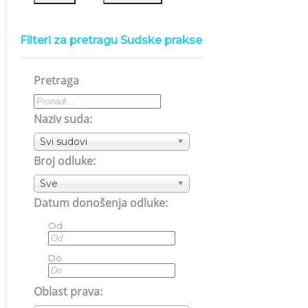
Filteri za pretragu Sudske prakse
Pretraga
Naziv suda:
Svi sudovi
Broj odluke:
Sve
Datum donošenja odluke:
Od
Do
Oblast prava: