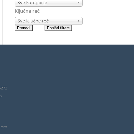
Sve kategorije
Ključna reč
Sve ključne reči
-272
s
.com