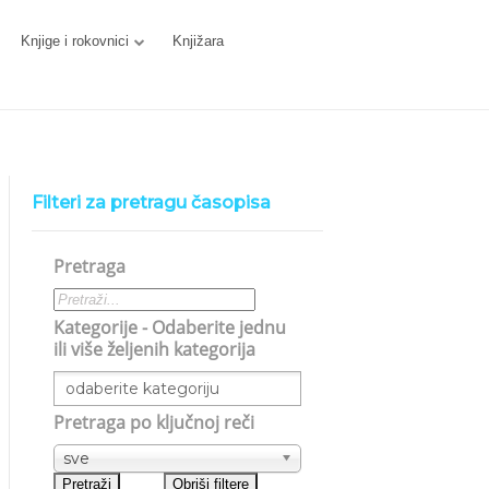
Knjige i rokovnici
Knjižara
Filteri za pretragu časopisa
Pretraga
Kategorije - Odaberite jednu
ili više željenih kategorija
Pretraga po ključnoj reči
sve