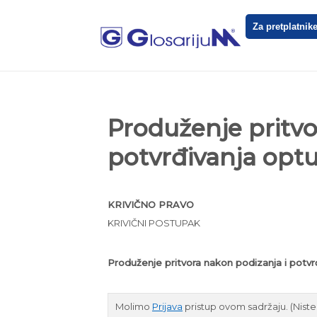
Za pretplatnik
Produženje pritvo
potvrđivanja opt
KRIVIČNO PRAVO
KRIVIČNI POSTUPAK
Produženje pritvora nakon podizanja i potvr
Molimo
Prijava
pristup ovom sadržaju.
(Nist