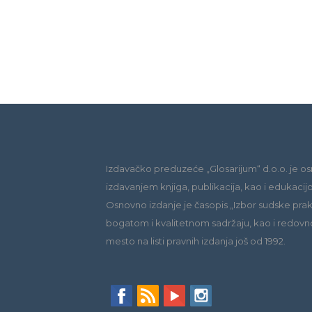
Izdavačko preduzeće „Glosarijum“ d.o.o. je os
izdavanjem knjiga, publikacija, kao i edukacij
Osnovno izdanje je časopis „Izbor sudske praks
bogatom i kvalitetnom sadržaju, kao i redovn
mesto na listi pravnih izdanja još od 1992.