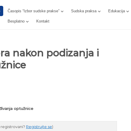
e
Časopis “Izbor sudske prakse”
Sudska praksa
Edukacija
Besplatno
Kontakt
ra nakon podizanja i
užnice
đivanja optužnice
e registrovani?
Registrujte se
)