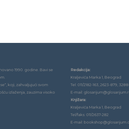
novano 1990. godine. Bavi se
Redakcija:
om.
Kraljevića Marka 1, Beograd
e“, koji, zahvaljujući svom
Tel: 011/2182-163, 2623-879, 3288
ošću izlaženja, zauzima visoko
E-mail: glosarijum@glosarijum.r
Knjižara:
Kraljevića Marka 1, Beograd
Tel/faks: 011/2637-282
E-mail: bookshop@glosarijum