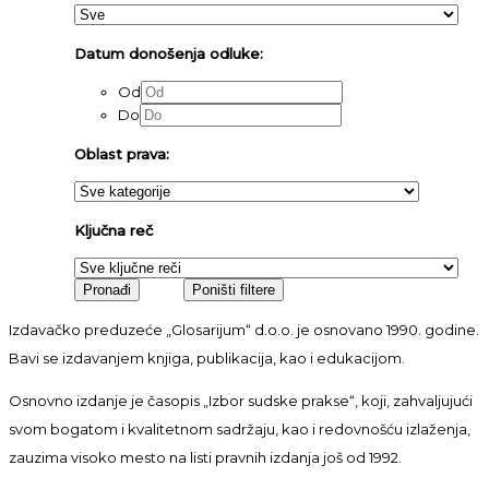
Datum donošenja odluke:
Od
Do
Oblast prava:
Ključna reč
Izdavačko preduzeće „Glosarijum“ d.o.o. je osnovano 1990. godine.
Bavi se izdavanjem knjiga, publikacija, kao i edukacijom.
Osnovno izdanje je časopis „Izbor sudske prakse“, koji, zahvaljujući
svom bogatom i kvalitetnom sadržaju, kao i redovnošću izlaženja,
zauzima visoko mesto na listi pravnih izdanja još od 1992.