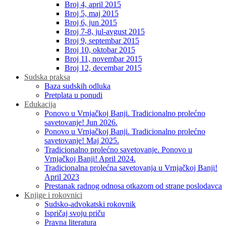
Broj 4, april 2015
Broj 5, maj 2015
Broj 6, jun 2015
Broj 7-8, jul-avgust 2015
Broj 9, septembar 2015
Broj 10, oktobar 2015
Broj 11, novembar 2015
Broj 12, decembar 2015
Sudska praksa
Baza sudskih odluka
Pretplata u ponudi
Edukacija
Ponovo u Vrnjačkoj Banji. Tradicionalno prolećno
savetovanje! Jun 2026.
Ponovo u Vrnjačkoj Banji. Tradicionalno prolećno
savetovanje! Maj 2025.
Tradicionalno prolećno savetovanje. Ponovo u
Vrnjačkoj Banji! April 2024.
Tradicionalna prolećna savetovanja u Vrnjačkoj Banji!
April 2023
Prestanak radnog odnosa otkazom od strane poslodavca
Knjige i rokovnici
Sudsko-advokatski rokovnik
Ispričaj svoju priču
Pravna literatura