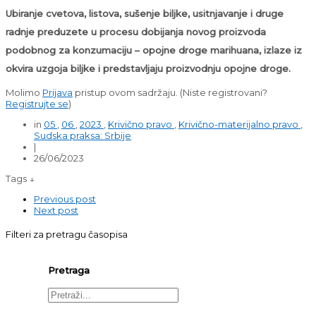
Ubiranje cvetova, listova, sušenje biljke, usitnjavanje i druge
radnje preduzete u procesu dobijanja novog proizvoda
podobnog za konzumaciju – opojne droge marihuana, izlaze iz
okvira uzgoja biljke i predstavljaju proizvodnju opojne droge.
Molimo
Prijava
pristup ovom sadržaju.
(Niste registrovani?
Registrujte se
)
in
05
,
06
,
2023
,
Krivično pravo
,
Krivično-materijalno pravo
,
Sudska praksa: Srbije
|
26/06/2023
Tags ↓
Previous post
Next post
Filteri za pretragu časopisa
Pretraga