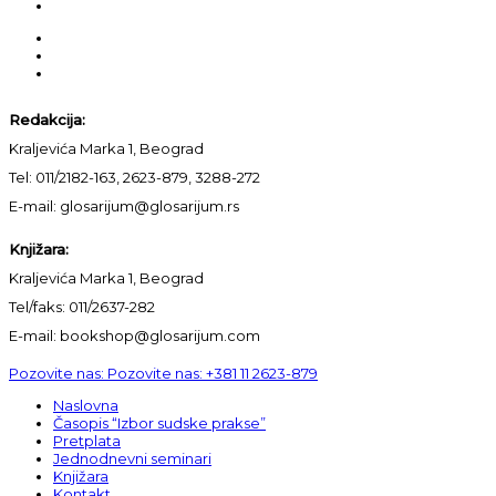
Redakcija:
Kraljevića Marka 1, Beograd
Tel: 011/2182-163, 2623-879, 3288-272
E-mail: glosarijum@glosarijum.rs
Knjižara:
Kraljevića Marka 1, Beograd
Tel/faks: 011/2637-282
E-mail: bookshop@glosarijum.com
Pozovite nas:
Pozovite nas:
+381 11 2623-879
Naslovna
Časopis “Izbor sudske prakse”
Pretplata
Jednodnevni seminari
Knjižara
Kontakt