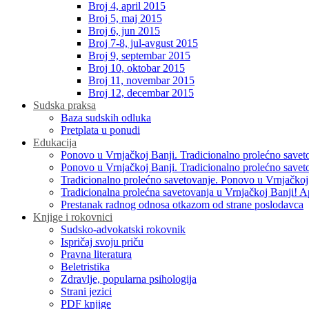
Broj 4, april 2015
Broj 5, maj 2015
Broj 6, jun 2015
Broj 7-8, jul-avgust 2015
Broj 9, septembar 2015
Broj 10, oktobar 2015
Broj 11, novembar 2015
Broj 12, decembar 2015
Sudska praksa
Baza sudskih odluka
Pretplata u ponudi
Edukacija
Ponovo u Vrnjačkoj Banji. Tradicionalno prolećno savet
Ponovo u Vrnjačkoj Banji. Tradicionalno prolećno savet
Tradicionalno prolećno savetovanje. Ponovo u Vrnjačkoj
Tradicionalna prolećna savetovanja u Vrnjačkoj Banji! A
Prestanak radnog odnosa otkazom od strane poslodavca
Knjige i rokovnici
Sudsko-advokatski rokovnik
Ispričaj svoju priču
Pravna literatura
Beletristika
Zdravlje, popularna psihologija
Strani jezici
PDF knjige