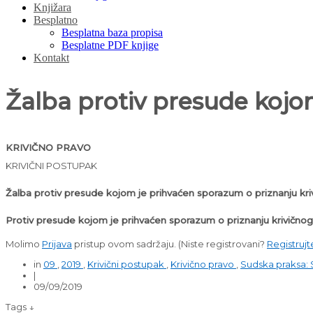
Knjižara
Besplatno
Besplatna baza propisa
Besplatne PDF knjige
Kontakt
Žalba protiv presude kojo
KRIVIČNO PRAVO
KRIVIČNI POSTUPAK
Žalba protiv presude kojom je prihvaćen sporazum o priznanju kri
Protiv presude kojom je prihvaćen sporazum o priznanju krivičnog 
Molimo
Prijava
pristup ovom sadržaju.
(Niste registrovani?
Registrujt
in
09
,
2019
,
Krivični postupak
,
Krivično pravo
,
Sudska praksa: 
|
09/09/2019
Tags ↓