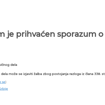
m je prihvaćen sporazum o 
vičnog dela
dela može se izjaviti žalba zbog postojanja razloga iz člana 338. 
e se
)
Srbije