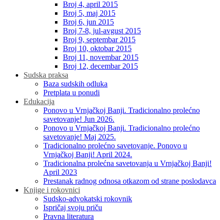
Broj 4, april 2015
Broj 5, maj 2015
Broj 6, jun 2015
Broj 7-8, jul-avgust 2015
Broj 9, septembar 2015
Broj 10, oktobar 2015
Broj 11, novembar 2015
Broj 12, decembar 2015
Sudska praksa
Baza sudskih odluka
Pretplata u ponudi
Edukacija
Ponovo u Vrnjačkoj Banji. Tradicionalno prolećno
savetovanje! Jun 2026.
Ponovo u Vrnjačkoj Banji. Tradicionalno prolećno
savetovanje! Maj 2025.
Tradicionalno prolećno savetovanje. Ponovo u
Vrnjačkoj Banji! April 2024.
Tradicionalna prolećna savetovanja u Vrnjačkoj Banji!
April 2023
Prestanak radnog odnosa otkazom od strane poslodavca
Knjige i rokovnici
Sudsko-advokatski rokovnik
Ispričaj svoju priču
Pravna literatura