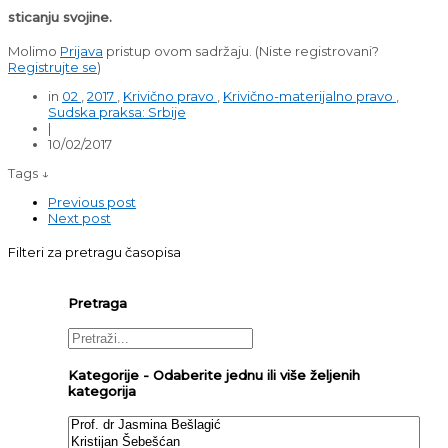
sticanju svojine.
Molimo
Prijava
pristup ovom sadržaju.
(Niste registrovani?
Registrujte se
)
in
02
,
2017
,
Krivično pravo
,
Krivično-materijalno pravo
,
Sudska praksa: Srbije
|
10/02/2017
Tags ↓
Previous post
Next post
Filteri za pretragu časopisa
Pretraga
Kategorije - Odaberite jednu ili više željenih
kategorija