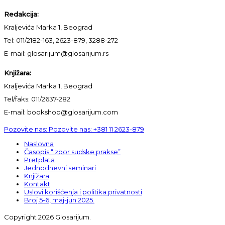
Redakcija:
Kraljevića Marka 1, Beograd
Tel: 011/2182-163, 2623-879, 3288-272
E-mail: glosarijum@glosarijum.rs
Knjižara:
Kraljevića Marka 1, Beograd
Tel/faks: 011/2637-282
E-mail: bookshop@glosarijum.com
Pozovite nas:
Pozovite nas:
+381 11 2623-879
Naslovna
Časopis “Izbor sudske prakse”
Pretplata
Jednodnevni seminari
Knjižara
Kontakt
Uslovi korišćenja i politika privatnosti
Broj 5-6, maj-jun 2025.
Copyright 2026 Glosarijum.