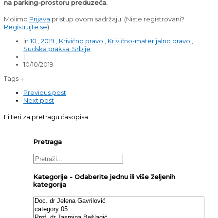
na parking-prostoru preduzeća.
Molimo
Prijava
pristup ovom sadržaju.
(Niste registrovani?
Registrujte se
)
in
10
,
2019
,
Krivično pravo
,
Krivično-materijalno pravo
,
Sudska praksa: Srbije
|
10/10/2019
Tags ↓
Previous post
Next post
Filteri za pretragu časopisa
Pretraga
Kategorije - Odaberite jednu ili više željenih
kategorija