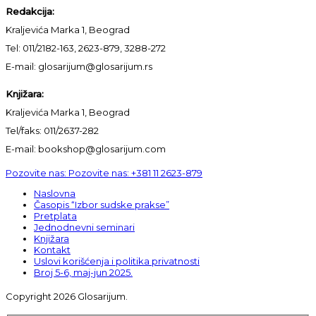
Redakcija:
Kraljevića Marka 1, Beograd
Tel: 011/2182-163, 2623-879, 3288-272
E-mail: glosarijum@glosarijum.rs
Knjižara:
Kraljevića Marka 1, Beograd
Tel/faks: 011/2637-282
E-mail: bookshop@glosarijum.com
Pozovite nas:
Pozovite nas:
+381 11 2623-879
Naslovna
Časopis “Izbor sudske prakse”
Pretplata
Jednodnevni seminari
Knjižara
Kontakt
Uslovi korišćenja i politika privatnosti
Broj 5-6, maj-jun 2025.
Copyright 2026 Glosarijum.