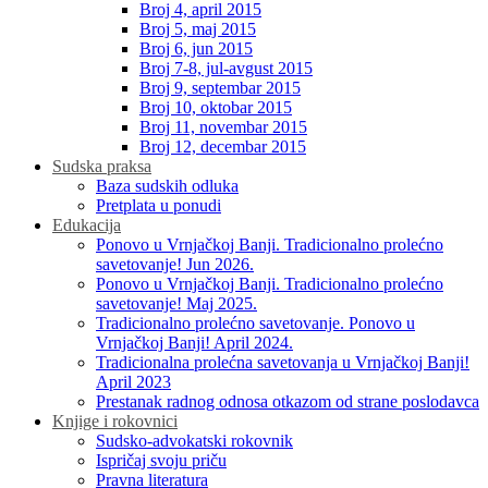
Broj 4, april 2015
Broj 5, maj 2015
Broj 6, jun 2015
Broj 7-8, jul-avgust 2015
Broj 9, septembar 2015
Broj 10, oktobar 2015
Broj 11, novembar 2015
Broj 12, decembar 2015
Sudska praksa
Baza sudskih odluka
Pretplata u ponudi
Edukacija
Ponovo u Vrnjačkoj Banji. Tradicionalno prolećno
savetovanje! Jun 2026.
Ponovo u Vrnjačkoj Banji. Tradicionalno prolećno
savetovanje! Maj 2025.
Tradicionalno prolećno savetovanje. Ponovo u
Vrnjačkoj Banji! April 2024.
Tradicionalna prolećna savetovanja u Vrnjačkoj Banji!
April 2023
Prestanak radnog odnosa otkazom od strane poslodavca
Knjige i rokovnici
Sudsko-advokatski rokovnik
Ispričaj svoju priču
Pravna literatura