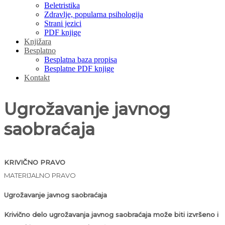
Beletristika
Zdravlje, popularna psihologija
Strani jezici
PDF knjige
Knjižara
Besplatno
Besplatna baza propisa
Besplatne PDF knjige
Kontakt
Ugrožavanje javnog
saobraćaja
KRIVIČNO PRAVO
MATERIJALNO PRAVO
Ugrožavanje javnog saobraćaja
Krivično delo ugrožavanja javnog saobraćaja može biti izvršeno i