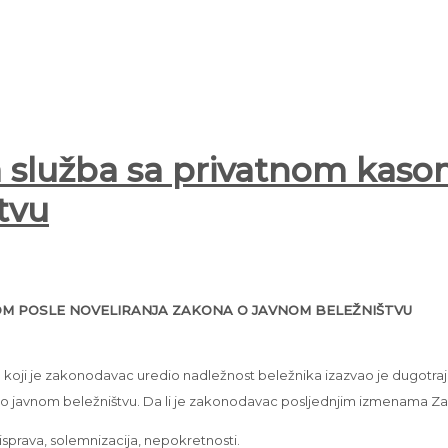
a služba sa privatnom kaso
tvu
OM POSLE NOVELIRANJA ZAKONA O JAVNOM BELEŽNIŠTVU
 na koji je zakonodavac uredio nadležnost beležnika izazvao je dugotra
 javnom beležništvu. Da li je zakonodavac posljednjim izmenama Za
 isprava, solemnizacija, nepokretnosti.