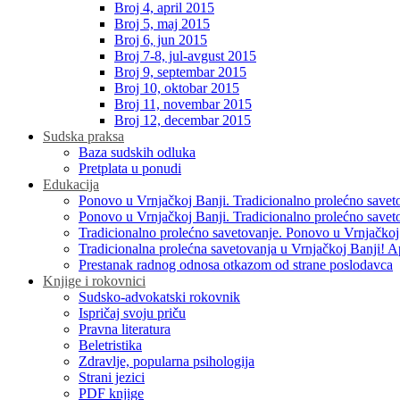
Broj 4, april 2015
Broj 5, maj 2015
Broj 6, jun 2015
Broj 7-8, jul-avgust 2015
Broj 9, septembar 2015
Broj 10, oktobar 2015
Broj 11, novembar 2015
Broj 12, decembar 2015
Sudska praksa
Baza sudskih odluka
Pretplata u ponudi
Edukacija
Ponovo u Vrnjačkoj Banji. Tradicionalno prolećno savet
Ponovo u Vrnjačkoj Banji. Tradicionalno prolećno savet
Tradicionalno prolećno savetovanje. Ponovo u Vrnjačkoj
Tradicionalna prolećna savetovanja u Vrnjačkoj Banji! A
Prestanak radnog odnosa otkazom od strane poslodavca
Knjige i rokovnici
Sudsko-advokatski rokovnik
Ispričaj svoju priču
Pravna literatura
Beletristika
Zdravlje, popularna psihologija
Strani jezici
PDF knjige