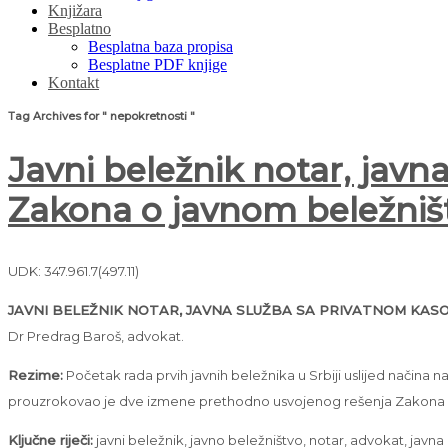
Knjižara
Besplatno
Besplatna baza propisa
Besplatne PDF knjige
Kontakt
Tag Archives for " nepokretnosti "
Javni beležnik notar, javn
Zakona o javnom beležniš
UDK: 347.961.7(497.11)
JAVNI BELEŽNIK NOTAR, JAVNA SLUŽBA SA PRIVATNOM KAS
Dr Predrag Baroš, advokat.
Rezime:
Početak rada prvih javnih beležnika u Srbiji uslijed načina
prouzrokovao je dve izmene prethodno usvojenog rešenja Zakona o
Ključne riječi:
javni beležnik, javno beležništvo, notar, advokat, javna