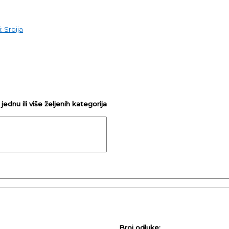
: Srbija
ednu ili više željenih kategorija
Broj odluke: