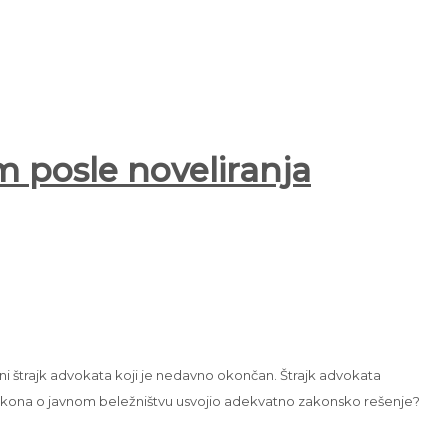
m posle noveliranja
jni štrajk advokata koji je nedavno okončan. Štrajk advokata
kona o javnom beležništvu usvojio adekvatno zakonsko rešenje?