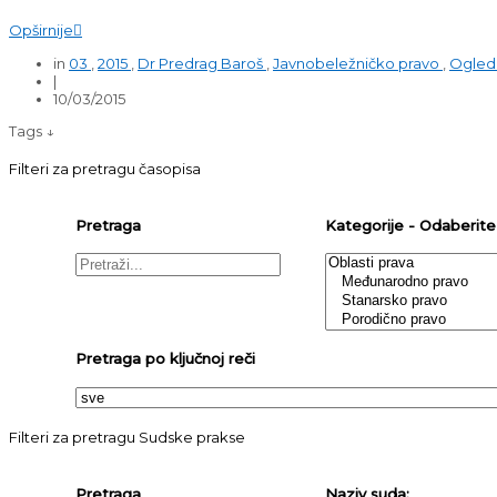
Opširnije

in
03
,
2015
,
Dr Predrag Baroš
,
Javnobeležničko pravo
,
Ogledi
|
10/03/2015
Tags ↓
Filteri za pretragu časopisa
Pretraga
Kategorije - Odaberite j
Pretraga po ključnoj reči
Filteri za pretragu Sudske prakse
Pretraga
Naziv suda: