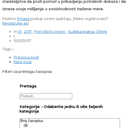
starateljstva da pruži pomoć u pribavljanju potrebnih dokaza i da
iznese svoje mišljenje o svrsishodnosti tražene mere.
Molimo
Prijava
pristup ovom sadržaju.
(Niste registrovani?
Registrujte se
)
in
01
,
2017
,
Porodično pravo
,
Sudska praksa: Srbije
|
10/01/2017
Tags ↓
Previous post
Next post
Filteri za pretragu časopisa
Pretraga
Kategorije - Odaberite jednu ili više željenih
kategorija