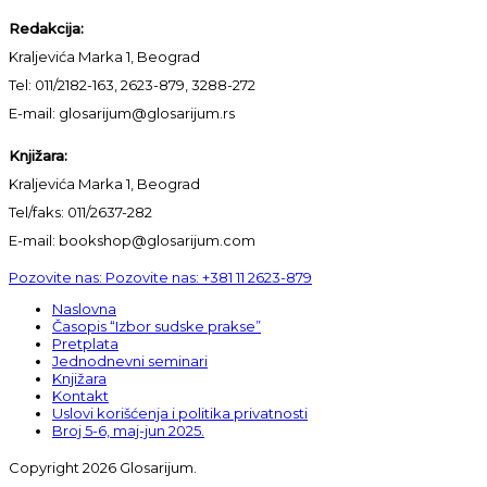
Redakcija:
Kraljevića Marka 1, Beograd
Tel: 011/2182-163, 2623-879, 3288-272
E-mail: glosarijum@glosarijum.rs
Knjižara:
Kraljevića Marka 1, Beograd
Tel/faks: 011/2637-282
E-mail: bookshop@glosarijum.com
Pozovite nas:
Pozovite nas:
+381 11 2623-879
Naslovna
Časopis “Izbor sudske prakse”
Pretplata
Jednodnevni seminari
Knjižara
Kontakt
Uslovi korišćenja i politika privatnosti
Broj 5-6, maj-jun 2025.
Copyright 2026 Glosarijum.