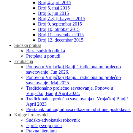
Broj 4, april 2015
Broj 5, maj 2015
Broj 6, jun 2015
Broj 7-8, jul-avgust 2015
Broj 9, septembar 2015
Broj 10, oktobar 2015
Broj 11, novembar 2015
Broj 12, decembar 2015
Sudska praksa
Baza sudskih odluka
Pretplata u ponudi
Edukacija
Ponovo u Vrnjačkoj Banji. Tradicionalno prolećno
savetovanje! Jun 2026.
Ponovo u Vrnjačkoj Banji. Tradicionalno prolećno
savetovanje! Maj 2025.
Tradicionalno prolećno savetovanje. Ponovo u
Vrnjačkoj Banji! April 2024.
Tradicionalna prolećna savetovanja u Vrnjačkoj Banji!
April 2023
Prestanak radnog odnosa otkazom od strane poslodavca
Knjige i rokovnici
Sudsko-advokatski rokovnik
Ispričaj svoju priču
Pravna literatura