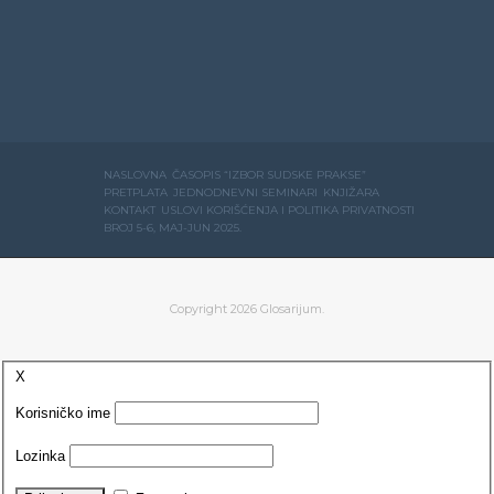
NASLOVNA
ČASOPIS “IZBOR SUDSKE PRAKSE”
PRETPLATA
JEDNODNEVNI SEMINARI
KNJIŽARA
KONTAKT
USLOVI KORIŠĆENJA I POLITIKA PRIVATNOSTI
BROJ 5-6, MAJ-JUN 2025.
Copyright 2026 Glosarijum.
X
Korisničko ime
Lozinka