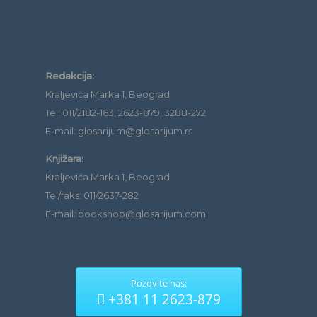
Redakcija:
Kraljevića Marka 1, Beograd
Tel: 011/2182-163, 2623-879, 3288-272
E-mail: glosarijum@glosarijum.rs
Knjižara:
Kraljevića Marka 1, Beograd
Tel/faks: 011/2637-282
E-mail: bookshop@glosarijum.com
Pozovite nas:
+381 11 2623-879