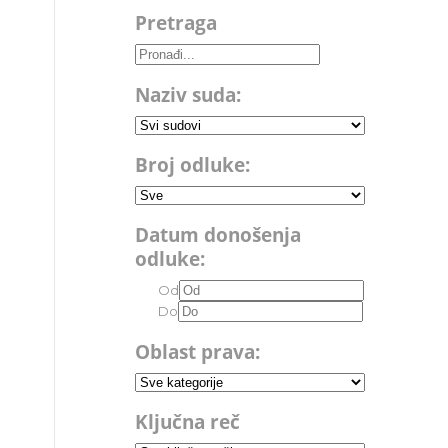
Pretraga
Naziv suda:
Broj odluke:
Datum donošenja
odluke:
Od
Do
Oblast prava:
Ključna reč