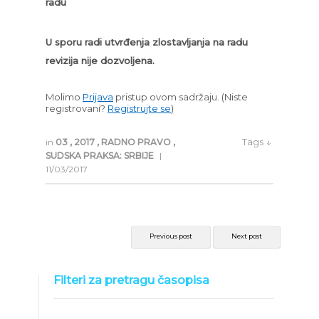
radu
U sporu radi utvrđenja zlostavljanja na radu
revizija nije dozvoljena.
Molimo
Prijava
pristup ovom sadržaju.
(Niste
registrovani?
Registrujte se
)
Tags ↓
in
03
,
2017
,
RADNO PRAVO
,
SUDSKA PRAKSA: SRBIJE
|
11/03/2017
Previous post
Next post
Filteri za pretragu časopisa