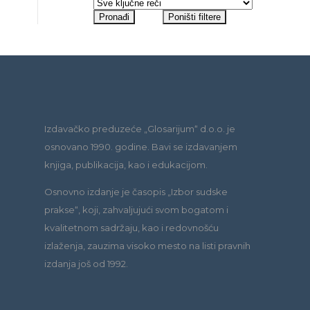
Izdavačko preduzeće „Glosarijum“ d.o.o. je
osnovano 1990. godine. Bavi se izdavanjem
knjiga, publikacija, kao i edukacijom.
Osnovno izdanje je časopis „Izbor sudske
prakse“, koji, zahvaljujući svom bogatom i
kvalitetnom sadržaju, kao i redovnošću
izlaženja, zauzima visoko mesto na listi pravnih
izdanja još od 1992.