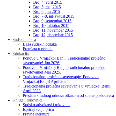
Broj 4, april 2015
Broj 5, maj 2015
Broj 6, jun 2015
Broj 7-8, jul-avgust 2015
Broj 9, septembar 2015
Broj 10, oktobar 2015
Broj 11, novembar 2015
Broj 12, decembar 2015
Sudska praksa
Baza sudskih odluka
Pretplata u ponudi
Edukacija
Ponovo u Vrnjačkoj Banji. Tradicionalno prolećno
savetovanje! Jun 2026.
Ponovo u Vrnjačkoj Banji. Tradicionalno prolećno
savetovanje! Maj 2025.
Tradicionalno prolećno savetovanje. Ponovo u
Vrnjačkoj Banji! April 2024.
Tradicionalna prolećna savetovanja u Vrnjačkoj Banji!
April 2023
Prestanak radnog odnosa otkazom od strane poslodavca
Knjige i rokovnici
Sudsko-advokatski rokovnik
Ispričaj svoju priču
Pravna literatura