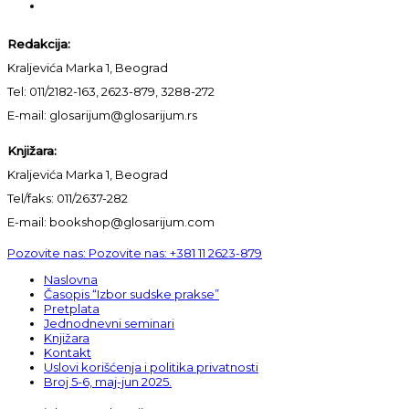
Redakcija:
Kraljevića Marka 1, Beograd
Tel: 011/2182-163, 2623-879, 3288-272
E-mail: glosarijum@glosarijum.rs
Knjižara:
Kraljevića Marka 1, Beograd
Tel/faks: 011/2637-282
E-mail: bookshop@glosarijum.com
Pozovite nas:
Pozovite nas:
+381 11 2623-879
Naslovna
Časopis “Izbor sudske prakse”
Pretplata
Jednodnevni seminari
Knjižara
Kontakt
Uslovi korišćenja i politika privatnosti
Broj 5-6, maj-jun 2025.