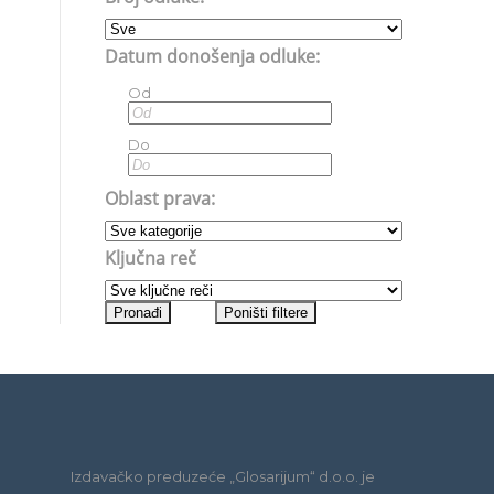
Datum donošenja odluke:
Od
Do
Oblast prava:
Ključna reč
Izdavačko preduzeće „Glosarijum“ d.o.o. je