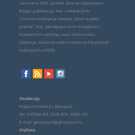
osnovano 1990. godine. Bavi se izdavanjem
knjiga, publikacija, kao i edukacijom.
Osnovno izdanje je časopis „Izbor sudske
prakse“, koji, zahvaljujući svom bogatom i
kvalitetnom sadržaju, kao i redovnošću
izlaženja, zauzima visoko mesto na listi pravnih
izdanja još od 1992.
Redakcija:
Kraljevića Marka 1, Beograd
Tel: 011/2182-163, 2623-879, 3288-272
E-mail: glosarijum@glosarijum.rs
Knjižara: