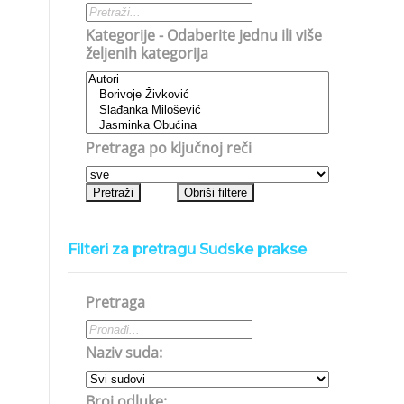
Kategorije - Odaberite jednu ili više
željenih kategorija
Pretraga po ključnoj reči
Filteri za pretragu Sudske prakse
Pretraga
Naziv suda:
Broj odluke: