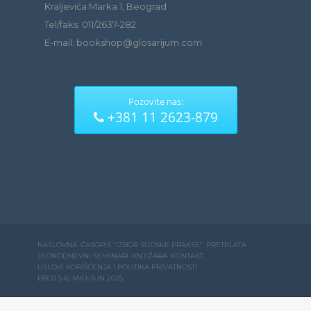
Kraljevića Marka 1, Beograd
Tel/faks: 011/2637-282
E-mail: bookshop@glosarijum.com
Pozovite nas:
+381 11 2623-879
NASLOVNA
ČASOPIS “IZBOR SUDSKE PRAKSE”
PRETPLATA
JEDNODNEVNI SEMINARI
KNJIŽARA
KONTAKT
USLOVI KORIŠĆENJA I POLITIKA PRIVATNOSTI
BROJ 5-6, MAJ-JUN 2025.