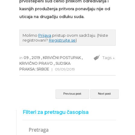
prvostepeni sud cenio prilikom određivanja i
kasnijih produženja pritvora ponavljaju nije od
uticaja na drugačiju odluku suda.
Molimo
Prijava
pristup ovom sadržaju.
(Niste
registrovani?
Registrujte se
)
Tags ↓
in
09
,
2019
,
KRIVIČNI POSTUPAK
,
KRIVIČNO PRAVO
,
SUDSKA
PRAKSA: SRBIJE
|
09/09/2019
Previous post
Next post
Filteri za pretragu časopisa
Pretraga