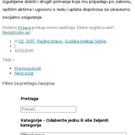
izgubljene dobiti i drugih primanja koja mu pripadaju po zakonu,
opštim aktima i ugovoru o radu i uplata doprinosa za obavezno
socijalno osiguranje.
Molimo
Prijava
pristup ovom sadržaju.
(Niste registrovani?
Registrujte se
)
in
02
,
2017
,
Radno pravo
,
Sudska praksa: Srbije
|
10/02/2017
Tags ↓
Previous post
Next post
Filteri za pretragu časopisa
Pretraga
Kategorije - Odaberite jednu ili više željenih
kategorija