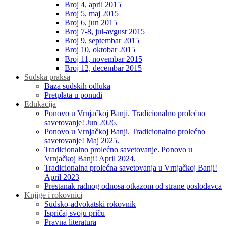
Broj 4, april 2015
Broj 5, maj 2015
Broj 6, jun 2015
Broj 7-8, jul-avgust 2015
Broj 9, septembar 2015
Broj 10, oktobar 2015
Broj 11, novembar 2015
Broj 12, decembar 2015
Sudska praksa
Baza sudskih odluka
Pretplata u ponudi
Edukacija
Ponovo u Vrnjačkoj Banji. Tradicionalno prolećno
savetovanje! Jun 2026.
Ponovo u Vrnjačkoj Banji. Tradicionalno prolećno
savetovanje! Maj 2025.
Tradicionalno prolećno savetovanje. Ponovo u
Vrnjačkoj Banji! April 2024.
Tradicionalna prolećna savetovanja u Vrnjačkoj Banji!
April 2023
Prestanak radnog odnosa otkazom od strane poslodavca
Knjige i rokovnici
Sudsko-advokatski rokovnik
Ispričaj svoju priču
Pravna literatura