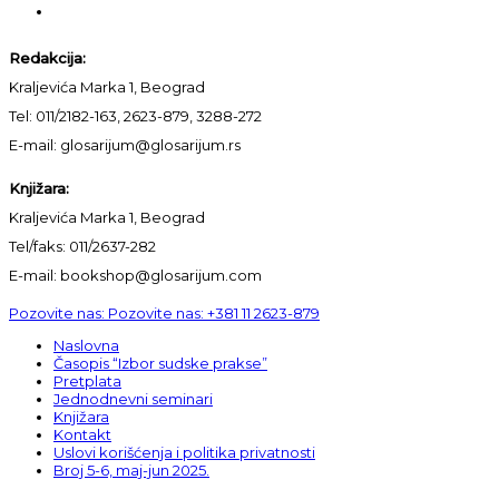
Redakcija:
Kraljevića Marka 1, Beograd
Tel: 011/2182-163, 2623-879, 3288-272
E-mail: glosarijum@glosarijum.rs
Knjižara:
Kraljevića Marka 1, Beograd
Tel/faks: 011/2637-282
E-mail: bookshop@glosarijum.com
Pozovite nas:
Pozovite nas:
+381 11 2623-879
Naslovna
Časopis “Izbor sudske prakse”
Pretplata
Jednodnevni seminari
Knjižara
Kontakt
Uslovi korišćenja i politika privatnosti
Broj 5-6, maj-jun 2025.