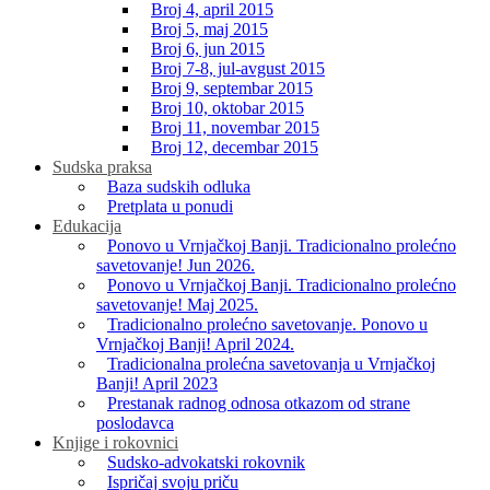
Broj 4, april 2015
Broj 5, maj 2015
Broj 6, jun 2015
Broj 7-8, jul-avgust 2015
Broj 9, septembar 2015
Broj 10, oktobar 2015
Broj 11, novembar 2015
Broj 12, decembar 2015
Sudska praksa
Baza sudskih odluka
Pretplata u ponudi
Edukacija
Ponovo u Vrnjačkoj Banji. Tradicionalno prolećno
savetovanje! Jun 2026.
Ponovo u Vrnjačkoj Banji. Tradicionalno prolećno
savetovanje! Maj 2025.
Tradicionalno prolećno savetovanje. Ponovo u
Vrnjačkoj Banji! April 2024.
Tradicionalna prolećna savetovanja u Vrnjačkoj
Banji! April 2023
Prestanak radnog odnosa otkazom od strane
poslodavca
Knjige i rokovnici
Sudsko-advokatski rokovnik
Ispričaj svoju priču