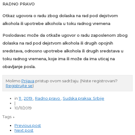
RADNO PRAVO
Otkaz ugovora o radu zbog dolaska na rad pod dejstvom
alkohola ili upotrebe alkohola u toku radnog vremena
Poslodavac može da otkaže ugovor o radu zaposlenom zbog
dolaska na rad pod dejstvom alkohola ili drugih opojnih
sredstava, odnosno upotrebe alkohola ili drugih sredstava u
toku radnog vremena, koje ima ili može da ima uticaj na
obavljanje posla.
Molimo
Prijava
pristup ovom sadržaju.
(Niste registrovani?
Registrujte se
)
in
11
,
2019
,
Radno pravo
,
Sudska praksa: Srbije
|
10/11/2019
Tags ↓
Previous post
Next post