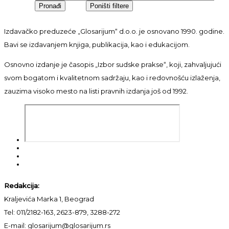
Izdavačko preduzeće „Glosarijum“ d.o.o. je osnovano 1990. godine.
Bavi se izdavanjem knjiga, publikacija, kao i edukacijom.
Osnovno izdanje je časopis „Izbor sudske prakse“, koji, zahvaljujući
svom bogatom i kvalitetnom sadržaju, kao i redovnošću izlaženja,
zauzima visoko mesto na listi pravnih izdanja još od 1992.
Redakcija:
Kraljevića Marka 1, Beograd
Tel: 011/2182-163, 2623-879, 3288-272
E-mail: glosarijum@glosarijum.rs