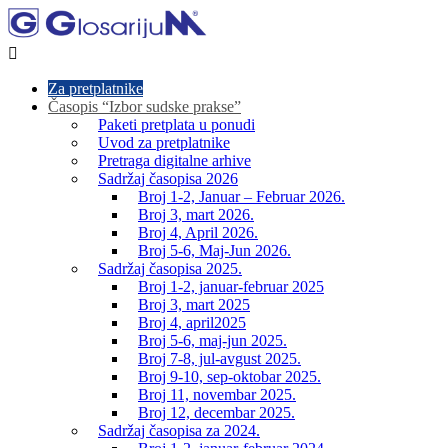

Za pretplatnike
Časopis “Izbor sudske prakse”
Paketi pretplata u ponudi
Uvod za pretplatnike
Pretraga digitalne arhive
Sadržaj časopisa 2026
Broj 1-2, Januar – Februar 2026.
Broj 3, mart 2026.
Broj 4, April 2026.
Broj 5-6, Maj-Jun 2026.
Sadržaj časopisa 2025.
Broj 1-2, januar-februar 2025
Broj 3, mart 2025
Broj 4, april2025
Broj 5-6, maj-jun 2025.
Broj 7-8, jul-avgust 2025.
Broj 9-10, sep-oktobar 2025.
Broj 11, novembar 2025.
Broj 12, decembar 2025.
Sadržaj časopisa za 2024.