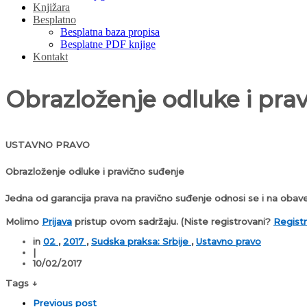
Knjižara
Besplatno
Besplatna baza propisa
Besplatne PDF knjige
Kontakt
Obrazloženje odluke i pra
USTAVNO PRAVO
Obrazloženje odluke i pravično suđenje
Jedna od garancija prava na pravično suđenje odnosi se i na obave
Molimo
Prijava
pristup ovom sadržaju.
(Niste registrovani?
Registr
in
02
,
2017
,
Sudska praksa: Srbije
,
Ustavno pravo
|
10/02/2017
Tags ↓
Previous post