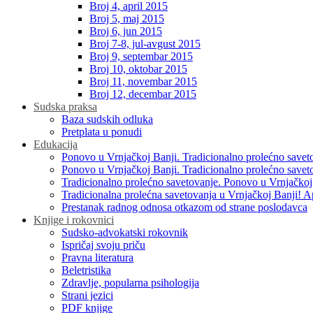
Broj 4, april 2015
Broj 5, maj 2015
Broj 6, jun 2015
Broj 7-8, jul-avgust 2015
Broj 9, septembar 2015
Broj 10, oktobar 2015
Broj 11, novembar 2015
Broj 12, decembar 2015
Sudska praksa
Baza sudskih odluka
Pretplata u ponudi
Edukacija
Ponovo u Vrnjačkoj Banji. Tradicionalno prolećno savet
Ponovo u Vrnjačkoj Banji. Tradicionalno prolećno savet
Tradicionalno prolećno savetovanje. Ponovo u Vrnjačkoj
Tradicionalna prolećna savetovanja u Vrnjačkoj Banji! A
Prestanak radnog odnosa otkazom od strane poslodavca
Knjige i rokovnici
Sudsko-advokatski rokovnik
Ispričaj svoju priču
Pravna literatura
Beletristika
Zdravlje, popularna psihologija
Strani jezici
PDF knjige