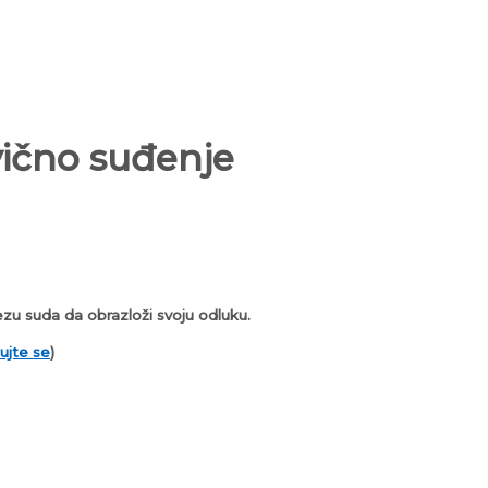
vično suđenje
zu suda da obrazloži svoju odluku.
ujte se
)