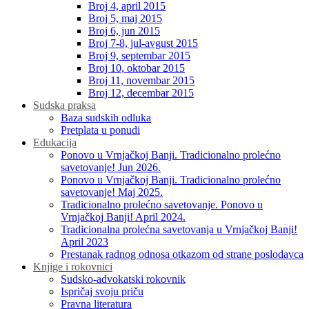
Broj 4, april 2015
Broj 5, maj 2015
Broj 6, jun 2015
Broj 7-8, jul-avgust 2015
Broj 9, septembar 2015
Broj 10, oktobar 2015
Broj 11, novembar 2015
Broj 12, decembar 2015
Sudska praksa
Baza sudskih odluka
Pretplata u ponudi
Edukacija
Ponovo u Vrnjačkoj Banji. Tradicionalno prolećno
savetovanje! Jun 2026.
Ponovo u Vrnjačkoj Banji. Tradicionalno prolećno
savetovanje! Maj 2025.
Tradicionalno prolećno savetovanje. Ponovo u
Vrnjačkoj Banji! April 2024.
Tradicionalna prolećna savetovanja u Vrnjačkoj Banji!
April 2023
Prestanak radnog odnosa otkazom od strane poslodavca
Knjige i rokovnici
Sudsko-advokatski rokovnik
Ispričaj svoju priču
Pravna literatura