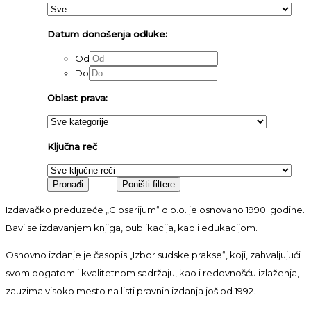
Datum donošenja odluke:
Od
Do
Oblast prava:
Ključna reč
Izdavačko preduzeće „Glosarijum“ d.o.o. je osnovano 1990. godine.
Bavi se izdavanjem knjiga, publikacija, kao i edukacijom.
Osnovno izdanje je časopis „Izbor sudske prakse“, koji, zahvaljujući
svom bogatom i kvalitetnom sadržaju, kao i redovnošću izlaženja,
zauzima visoko mesto na listi pravnih izdanja još od 1992.