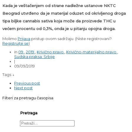
Kada je veštačenjem od strane nadležne ustanove NKTC
Beograd utvrđeno da je materijal oduzet od okrivljenog droga
tipa biljke cannabis sativa koja može da proizvede THC u
većem procentu od 0,3%, onda je u pitanju opojna droga.
Molimo
Prijava
pristup ovom sadržaju.
(Niste registrovani?
Registrujte se
)
in
09
,
2019
,
Krivično pravo
,
Krivično-materijalno pravo
,
Sudska praksa: Srbije
|
09/09/2019
Tags ↓
Previous post
Next post
Filteri za pretragu časopisa
Pretraga