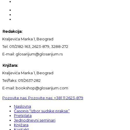
Redakcija:
Kraljevića Marka 1, Beograd
Tel: 011/2182-163, 2623-879, 3288-272
E-mail: glosarijum@glosarijum.rs
Knjižara:
Kraljevića Marka 1, Beograd
Tel/faks: 011/2637-282
E-mail: bookshop@glosarijum.com
Pozovite nas:
Pozovite nas:
+381 11 2623-879
Naslovna
Časopis “Izbor sudske prakse”
Pretplata
Jednodnevni seminari
Knjižara
Kontakt