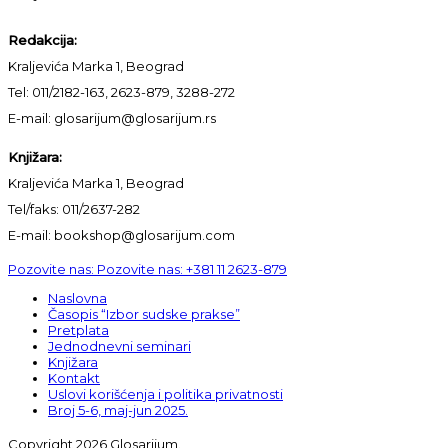
Redakcija:
Kraljevića Marka 1, Beograd
Tel: 011/2182-163, 2623-879, 3288-272
E-mail: glosarijum@glosarijum.rs
Knjižara:
Kraljevića Marka 1, Beograd
Tel/faks: 011/2637-282
E-mail: bookshop@glosarijum.com
Pozovite nas:
Pozovite nas:
+381 11 2623-879
Naslovna
Časopis “Izbor sudske prakse”
Pretplata
Jednodnevni seminari
Knjižara
Kontakt
Uslovi korišćenja i politika privatnosti
Broj 5-6, maj-jun 2025.
Copyright 2026 Glosarijum.