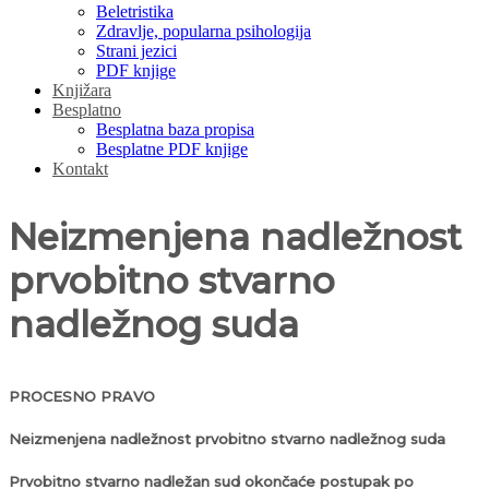
Beletristika
Zdravlje, popularna psihologija
Strani jezici
PDF knjige
Knjižara
Besplatno
Besplatna baza propisa
Besplatne PDF knjige
Kontakt
Neizmenjena nadležnost
prvobitno stvarno
nadležnog suda
PROCESNO PRAVO
Neizmenjena nadležnost prvobitno stvarno nadležnog suda
Prvobitno stvarno nadležan sud okončaće postupak po