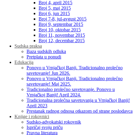
Broj 4, april 2015
Broj 5, maj 2015
Broj 6, jun 2015
Broj 7-8, jul-avgust 2015
Broj 9, septembar 2015
Broj 10, oktobar 2015
Broj 11, novembar 2015
Broj 12, decembar 2015
Sudska praksa
Baza sudskih odluka
Pretplata u ponudi
Edukacija
Ponovo u Vrnjačkoj Banji. Tradicionalno prolećno
savetovanje! Jun 2026.
Ponovo u Vrnjačkoj Banji. Tradicionalno prolećno
savetovanje! Maj 2025.
Tradicionalno prolećno savetovanje. Ponovo u
Vrnjačkoj Banji! April 2024.
Tradicionalna prolećna savetovanja u Vrnjačkoj Banji!
April 2023
Prestanak radnog odnosa otkazom od strane poslodavca
Knjige i rokovnici
Sudsko-advokatski rokovnik
Ispričaj svoju priču
Pravna literatura