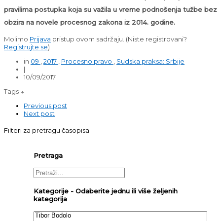
pravilima postupka koja su važila u vreme podnošenja tužbe bez
obzira na novele procesnog zakona iz 2014. godine.
Molimo
Prijava
pristup ovom sadržaju.
(Niste registrovani?
Registrujte se
)
in
09
,
2017
,
Procesno pravo
,
Sudska praksa: Srbije
|
10/09/2017
Tags ↓
Previous post
Next post
Filteri za pretragu časopisa
Pretraga
Kategorije - Odaberite jednu ili više željenih
kategorija