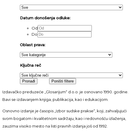
Datum donošenja odluke:
Od
Do
Oblast prava:
Ključna reč
Izdavačko preduzeće „Glosarijum“ d.o.o. je osnovano 1990. godine.
Bavi se izdavanjem knjiga, publikacija, kao i edukacijom.
Osnovno izdanje je časopis „Izbor sudske prakse“, koji, zahvaljujući
svom bogatom i kvalitetnom sadržaju, kao i redovnošću izlaženja,
zauzima visoko mesto na listi pravnih izdanja još od 1992.