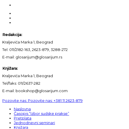
Redakcija:
Kraljevića Marka 1, Beograd
Tel: 011/2182-163, 2623-879, 3288-272
E-mail: glosarijum@glosarijum.rs
Knjižara:
Kraljevića Marka 1, Beograd
Tel/faks: 011/2637-282
E-mail: bookshop@glosarijum.com
Pozovite nas:
Pozovite nas:
+381 11 2623-879
Naslovna
Časopis “Izbor sudske prakse”
Pretplata
Jednodnevni seminari
Knjižara