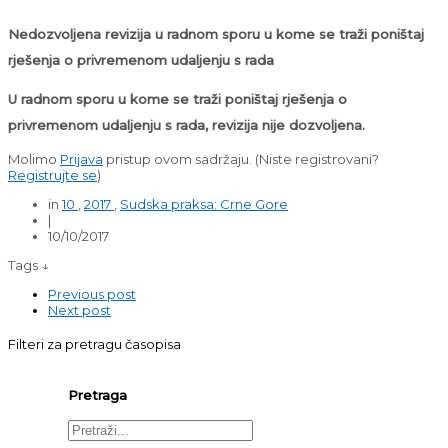
Nedozvoljena revizija u radnom sporu u kome se traži poništaj
rješenja o privremenom udaljenju s rada
U radnom sporu u kome se traži poništaj rješenja o
privremenom udaljenju s rada, revizija nije dozvoljena.
Molimo
Prijava
pristup ovom sadržaju.
(Niste registrovani?
Registrujte se
)
in
10
,
2017
,
Sudska praksa: Crne Gore
|
10/10/2017
Tags ↓
Previous post
Next post
Filteri za pretragu časopisa
Pretraga