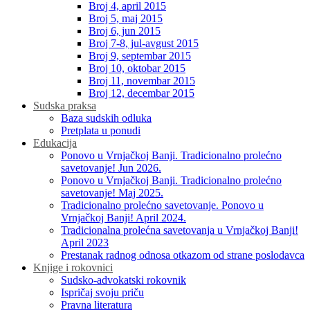
Broj 4, april 2015
Broj 5, maj 2015
Broj 6, jun 2015
Broj 7-8, jul-avgust 2015
Broj 9, septembar 2015
Broj 10, oktobar 2015
Broj 11, novembar 2015
Broj 12, decembar 2015
Sudska praksa
Baza sudskih odluka
Pretplata u ponudi
Edukacija
Ponovo u Vrnjačkoj Banji. Tradicionalno prolećno
savetovanje! Jun 2026.
Ponovo u Vrnjačkoj Banji. Tradicionalno prolećno
savetovanje! Maj 2025.
Tradicionalno prolećno savetovanje. Ponovo u
Vrnjačkoj Banji! April 2024.
Tradicionalna prolećna savetovanja u Vrnjačkoj Banji!
April 2023
Prestanak radnog odnosa otkazom od strane poslodavca
Knjige i rokovnici
Sudsko-advokatski rokovnik
Ispričaj svoju priču
Pravna literatura