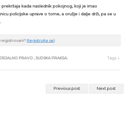
e prekršaja kada naslednik pokojnog, koji je imao
nicu policijske uprave o tome, a oružje i dalje drži, pa se u
.
e registrovani?
Registrujte se
)
Tags ↓
ERIJALNO PRAVO
,
SUDSKA PRAKSA:
Previous post
Next post