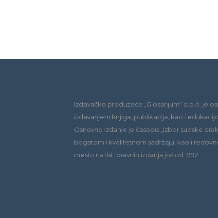
Izdavačko preduzeće „Glosarijum“ d.o.o. je os
izdavanjem knjiga, publikacija, kao i edukacij
Osnovno izdanje je časopis „Izbor sudske praks
bogatom i kvalitetnom sadržaju, kao i redovn
mesto na listi pravnih izdanja još od 1992.