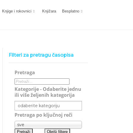
Knjige i rokovnici
Knjižara
Besplatno
Filteri za pretragu časopisa
Pretraga
Kategorije - Odaberite jednu
ili više željenih kategorija
Pretraga po ključnoj reči
sve