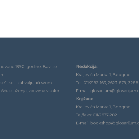
novano 1990. godine. Bavi se
Redakcija:
om.
Kraljevića Marka 1, Beograd
e“, koji, zahvaljujući svom
Tel: 011/2182-163, 2623-879, 3288
ošću izlaženja, zauzima visoko
E-mail: glosarijum@glosarijum.r
Knjižara:
Kraljevića Marka 1, Beograd
Tel/faks: 011/2637-282
E-mail: bookshop@glosarijum