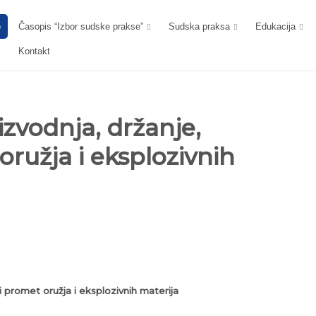
e
Časopis “Izbor sudske prakse”
Sudska praksa
Edukacija
Kontakt
zvodnja, držanje,
oružja i eksplozivnih
 promet oružja i eksplozivnih materija