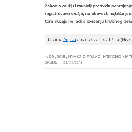
Zakon o oružju i municiji predviđa postojanj
registrovano oružje, ne obavesti najbližu jedi
tom slučaju ne radi o izvršenju krivičnog dela
Molimo
Prijava
pristup ovom sadržaju.
(Nist
in
09
,
2019
,
KRIVIČNO PRAVO
,
KRIVIČNO-MAT
SRBIJE
|
09/09/2019