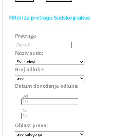
Filteri za pretragu Sudske prakse
Pretraga
Naziv suda:
Broj odluke:
Datum donošenja odluke:
Od
Do
Oblast prava: