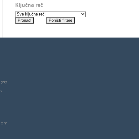
Ključna reč
-272
s
.com