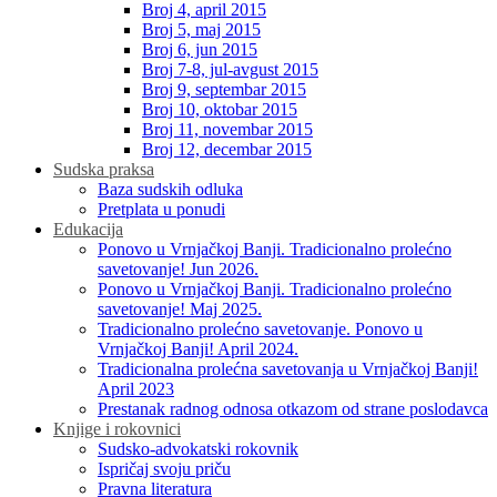
Broj 4, april 2015
Broj 5, maj 2015
Broj 6, jun 2015
Broj 7-8, jul-avgust 2015
Broj 9, septembar 2015
Broj 10, oktobar 2015
Broj 11, novembar 2015
Broj 12, decembar 2015
Sudska praksa
Baza sudskih odluka
Pretplata u ponudi
Edukacija
Ponovo u Vrnjačkoj Banji. Tradicionalno prolećno
savetovanje! Jun 2026.
Ponovo u Vrnjačkoj Banji. Tradicionalno prolećno
savetovanje! Maj 2025.
Tradicionalno prolećno savetovanje. Ponovo u
Vrnjačkoj Banji! April 2024.
Tradicionalna prolećna savetovanja u Vrnjačkoj Banji!
April 2023
Prestanak radnog odnosa otkazom od strane poslodavca
Knjige i rokovnici
Sudsko-advokatski rokovnik
Ispričaj svoju priču
Pravna literatura