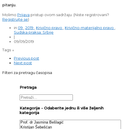
pitanju.
Molimo
Prijava
pristup ovom sadržaju.
(Niste registrovani?
Registrujte se
)
in
09
,
2019
,
Krivično pravo
,
Krivično-materijalno pravo
,
Sudska praksa: Srbije
|
09/09/2019
Tags ↓
Previous post
Next post
Filteri za pretragu časopisa
Pretraga
Kategorije - Odaberite jednu ili više željenih
kategorija