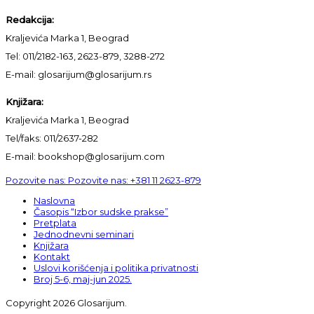
Redakcija:
Kraljevića Marka 1, Beograd
Tel: 011/2182-163, 2623-879, 3288-272
E-mail: glosarijum@glosarijum.rs
Knjižara:
Kraljevića Marka 1, Beograd
Tel/faks: 011/2637-282
E-mail: bookshop@glosarijum.com
Pozovite nas:
Pozovite nas:
+381 11 2623-879
Naslovna
Časopis “Izbor sudske prakse”
Pretplata
Jednodnevni seminari
Knjižara
Kontakt
Uslovi korišćenja i politika privatnosti
Broj 5-6, maj-jun 2025.
Copyright 2026 Glosarijum.