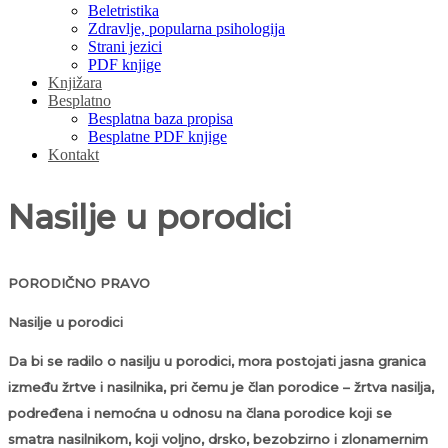
Beletristika
Zdravlje, popularna psihologija
Strani jezici
PDF knjige
Knjižara
Besplatno
Besplatna baza propisa
Besplatne PDF knjige
Kontakt
Nasilje u porodici
PORODIČNO PRAVO
Nasilje u porodici
Da bi se radilo o nasilju u porodici, mora postojati jasna granica
između žrtve i nasilnika, pri čemu je član porodice – žrtva nasilja,
podređena i nemoćna u odnosu na člana porodice koji se
smatra nasilnikom, koji voljno, drsko, bezobzirno i zlonamernim