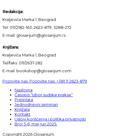
Redakcija:
Kraljevića Marka 1, Beograd
Tel: 011/2182-163, 2623-879, 3288-272
E-mail: glosarijum@glosarijum.rs
Knjižara:
Kraljevića Marka 1, Beograd
Tel/faks: 011/2637-282
E-mail: bookshop@glosarijum.com
Pozovite nas:
Pozovite nas:
+381 11 2623-879
Naslovna
Časopis “Izbor sudske prakse”
Pretplata
Jednodnevni seminari
Knjižara
Kontakt
Uslovi korišćenja i politika privatnosti
Broj 5-6, maj-jun 2025.
Copyright 2026 Glosarijum.