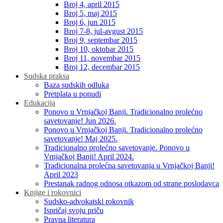
Broj 4, april 2015
Broj 5, maj 2015
Broj 6, jun 2015
Broj 7-8, jul-avgust 2015
Broj 9, septembar 2015
Broj 10, oktobar 2015
Broj 11, novembar 2015
Broj 12, decembar 2015
Sudska praksa
Baza sudskih odluka
Pretplata u ponudi
Edukacija
Ponovo u Vrnjačkoj Banji. Tradicionalno prolećno
savetovanje! Jun 2026.
Ponovo u Vrnjačkoj Banji. Tradicionalno prolećno
savetovanje! Maj 2025.
Tradicionalno prolećno savetovanje. Ponovo u
Vrnjačkoj Banji! April 2024.
Tradicionalna prolećna savetovanja u Vrnjačkoj Banji!
April 2023
Prestanak radnog odnosa otkazom od strane poslodavca
Knjige i rokovnici
Sudsko-advokatski rokovnik
Ispričaj svoju priču
Pravna literatura