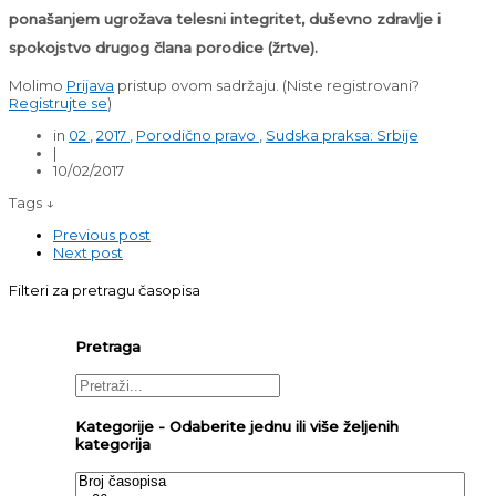
ponašanjem ugrožava telesni integritet, duševno zdravlje i
spokojstvo drugog člana porodice (žrtve).
Molimo
Prijava
pristup ovom sadržaju.
(Niste registrovani?
Registrujte se
)
in
02
,
2017
,
Porodično pravo
,
Sudska praksa: Srbije
|
10/02/2017
Tags ↓
Previous post
Next post
Filteri za pretragu časopisa
Pretraga
Kategorije - Odaberite jednu ili više željenih
kategorija