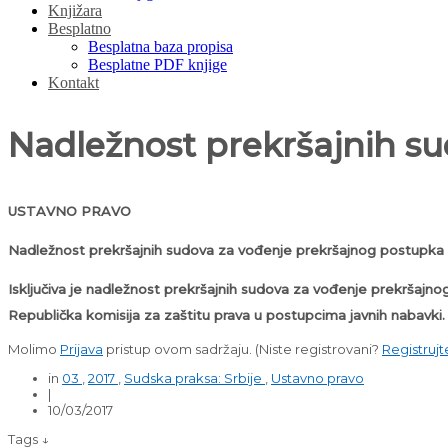
Knjižara
Besplatno
Besplatna baza propisa
Besplatne PDF knjige
Kontakt
Nadležnost prekršajnih s
USTAVNO PRAVO
Nadležnost prekršajnih sudova za vođenje prekršajnog postupka
Isključiva je nadležnost prekršajnih sudova za vođenje prekršajno
Republička komisija za zaštitu prava u postupcima javnih nabavki.
Molimo
Prijava
pristup ovom sadržaju.
(Niste registrovani?
Registrujt
in
03
,
2017
,
Sudska praksa: Srbije
,
Ustavno pravo
|
10/03/2017
Tags ↓