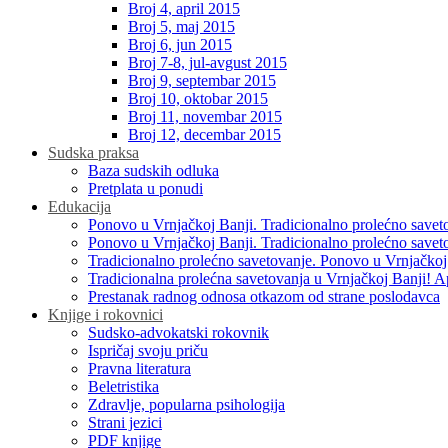
Broj 4, april 2015
Broj 5, maj 2015
Broj 6, jun 2015
Broj 7-8, jul-avgust 2015
Broj 9, septembar 2015
Broj 10, oktobar 2015
Broj 11, novembar 2015
Broj 12, decembar 2015
Sudska praksa
Baza sudskih odluka
Pretplata u ponudi
Edukacija
Ponovo u Vrnjačkoj Banji. Tradicionalno prolećno savet
Ponovo u Vrnjačkoj Banji. Tradicionalno prolećno savet
Tradicionalno prolećno savetovanje. Ponovo u Vrnjačkoj
Tradicionalna prolećna savetovanja u Vrnjačkoj Banji! A
Prestanak radnog odnosa otkazom od strane poslodavca
Knjige i rokovnici
Sudsko-advokatski rokovnik
Ispričaj svoju priču
Pravna literatura
Beletristika
Zdravlje, popularna psihologija
Strani jezici
PDF knjige