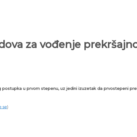
udova za vođenje prekršaj
g postupka u prvom stepenu, uz jedini izuzetak da prvostepeni prekr
e se
)